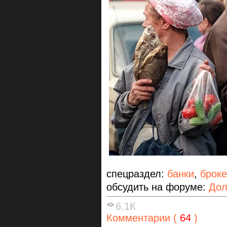
спецраздел:
банки
,
брок
обсудить на форуме:
Дол
6.1К
Комментарии (
64
)