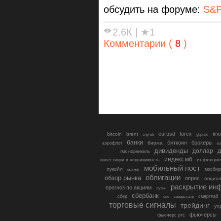
обсудить на форуме:
S&P
2.6К
|
★1
Комментарии (
8
)
eurusd
forex
imo
bitcoin
brent
cnyrub
gbpusd
банки
биткоин
брокеры
биржа
аэрофлот
в
дивиденды
доллар
д
гмк норникель
индекс мб
инфляция
инвестиции в недвижимость
мобильный пост
лукойл
мосбир
магнит
облигации
обзор рынка
опрос
опцио
раскрытие ин
прогноз по акциям
путин
сбербанк
сбер
северсталь
смартлаб
сво
торговые сигналы
трейдинг
ук
фьючерсы
фьючерс ртс