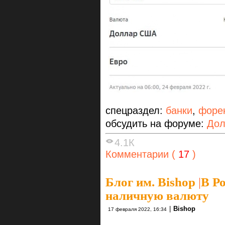
спецраздел:
банки
,
форе
обсудить на форуме:
Дол
4.1К
Комментарии (
17
)
Блог им. Bishop
|
В Р
наличную валюту
|
Bishop
17 февраля 2022, 16:34