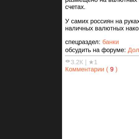
счетах.
У самих россиян на рука
наличных валютных нако
спецраздел:
банки
обсудить на форуме:
Дол
3.2К
|
★1
Комментарии (
9
)