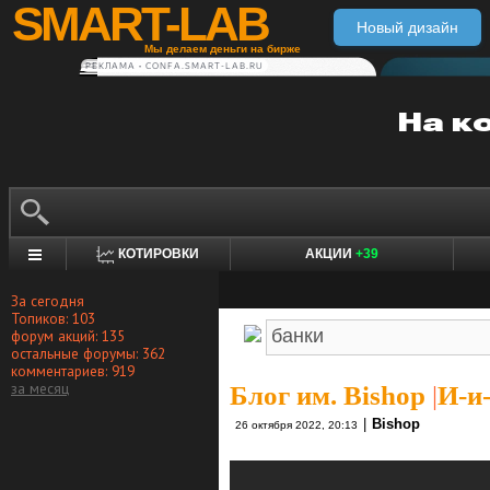
SMART-LAB
Новый дизайн
Мы делаем деньги на бирже
РЕКЛАМА • CONFA.SMART-LAB.RU
КОТИРОВКИ
АКЦИИ
+39
За сегодня
Топиков: 103
форум акций: 135
остальные форумы: 362
комментариев: 919
за месяц
Блог им. Bishop
|
И-и-
|
Bishop
26 октября 2022, 20:13