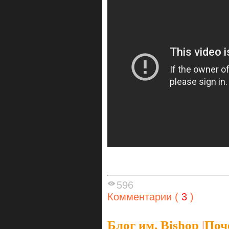
596
Комментарии (
3
)
Блог им. Bishop
|
Поч