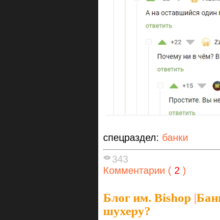
спецраздел:
банки
343
Комментарии (
2
)
Блог им. Bishop
|
Бан
шухеру?