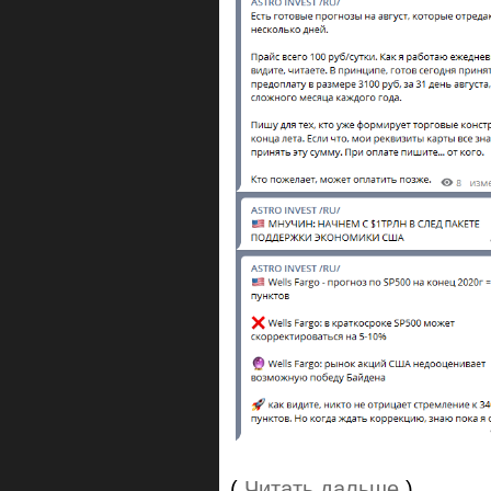
(
Читать дальше
)