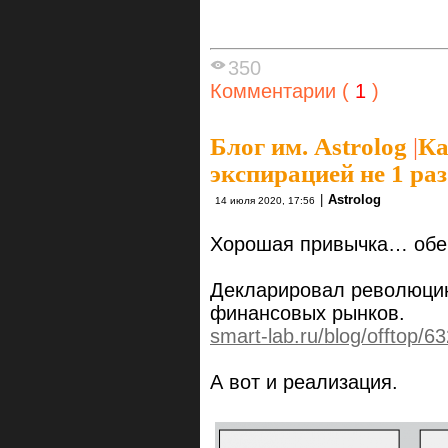
350
Комментарии (
1
)
Блог им. Astrolog
|
Ка
экcпирацией не 1 раз
|
Astrolog
14 июля 2020, 17:56
Хорошая привычка… обе
Декларировал революцию
финансовых рынков.
smart-lab.ru/blog/offtop/6
А вот и реализация.