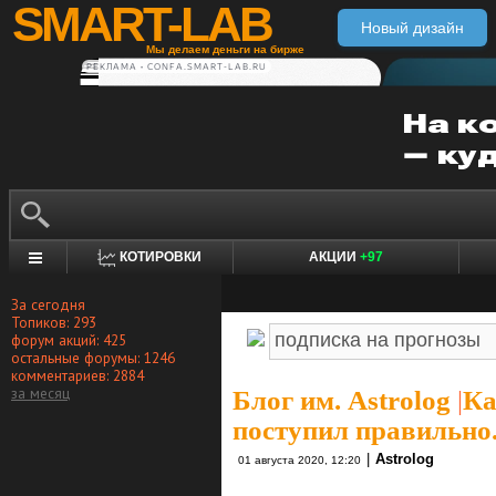
SMART-LAB
Новый дизайн
Мы делаем деньги на бирже
РЕКЛАМА • CONFA.SMART-LAB.RU
КОТИРОВКИ
АКЦИИ
+97
За сегодня
Топиков: 293
форум акций: 425
остальные форумы: 1246
комментариев: 2884
за месяц
Блог им. Astrolog
|
Ка
поступил правильно
|
Astrolog
01 августа 2020, 12:20