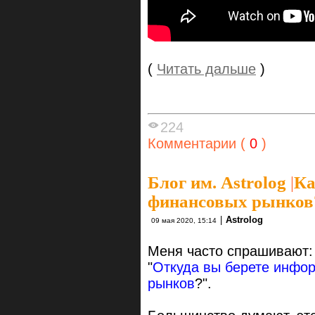
(
Читать дальше
)
224
Комментарии (
0
)
Блог им. Astrolog
|
Ка
финансовых рынков
|
Astrolog
09 мая 2020, 15:14
Меня часто спрашивают:
"
Откуда вы берете инфо
рынков
?".