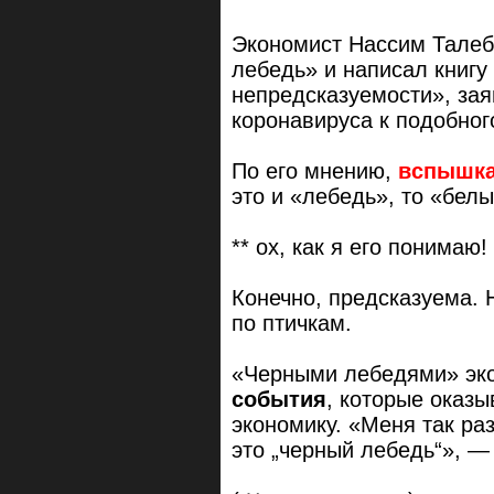
Экономист Нассим Талеб
лебедь» и написал книгу
непредсказуемости», за
коронавируса к подобног
По его мнению,
вспышка
это и «лебедь», то «бел
** ох, как я его понимаю!
Конечно, предсказуема. 
по птичкам.
«Черными лебедями» эк
события
, которые оказ
экономику. «Меня так ра
это „черный лебедь“», —