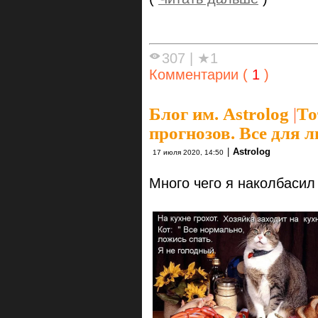
307
|
★1
Комментарии (
1
)
Блог им. Astrolog
|
То
прогнозов. Все для л
|
Astrolog
17 июля 2020, 14:50
Много чего я наколбасил