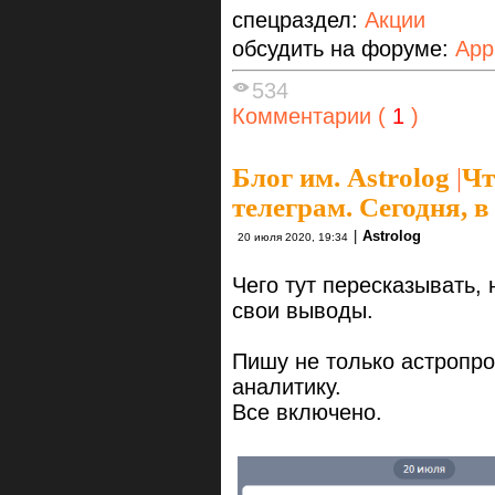
спецраздел:
Акции
обсудить на форуме:
App
534
Комментарии (
1
)
Блог им. Astrolog
|
Чт
телеграм. Сегодня, в
|
Astrolog
20 июля 2020, 19:34
Чего тут пересказывать,
свои выводы.
Пишу не только астропро
аналитику.
Все включено.