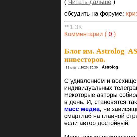
(
Читать дальше
)
обсудить на форуме:
кри
1.3К
Комментарии (
0
)
Блог им. Astrolog
|
AS
инвесторов.
|
Astrolog
31 марта 2020, 15:30
С удивлением и восхище
индивидуальных телегра
Некоторые авторы собир
в день. И, становятся т
масс медиа
, не зависящ
смартлаб на главной стр
если автор достойный.