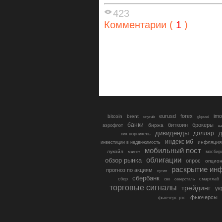
423
Комментарии (
1
)
eurusd
forex
imo
bitcoin
brent
cnyrub
gbpusd
банки
биткоин
брокеры
биржа
аэрофлот
в
дивиденды
доллар
д
гмк норникель
индекс мб
инфляция
инвестиции в недвижимость
мобильный пост
лукойл
мосбир
магнит
облигации
обзор рынка
опрос
опцио
раскрытие ин
прогноз по акциям
путин
сбербанк
сбер
северсталь
смартлаб
сво
торговые сигналы
трейдинг
ук
фьючерсы
фьючерс ртс