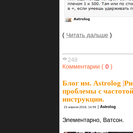
(
Читать дальше
)
248
Комментарии (
0
)
Блог им. Astrolog
|
Ри
проблемы с частотой
инструкции.
|
Astrolog
23 апреля 2019, 14:56
Элементарно, Ватсон.