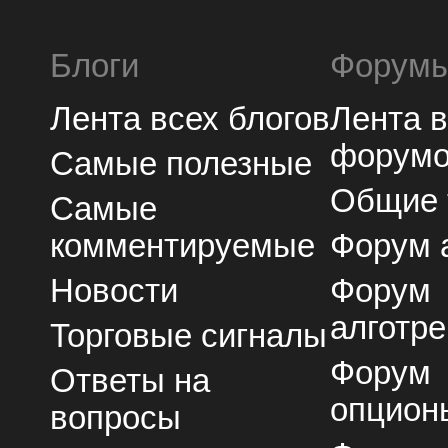
Блоги
Форум
Лента всех блогов
Лента 
форум
Самые полезные
Общие
Самые
комментируемые
Форум 
Новости
Форум
алготре
Торговые сигналы
Форум
Ответы на
опцион
вопросы