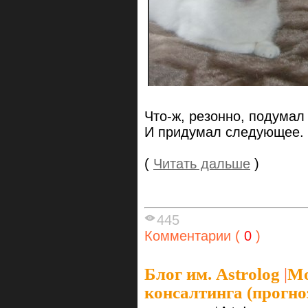
Что-ж, резонно, подумал
И придумал следующее.
(
Читать дальше
)
445
Комментарии (
0
)
Блог им. Astrolog
|
Мо
консалтинга (прогно