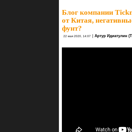
Блог компании Tickm
от Китая, негативны
фунт?
|
Артур Идиатулин (Ti
22 мая 2020, 14:07