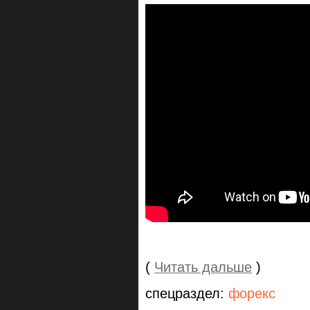
(
Читать дальше
)
спецраздел:
форекс