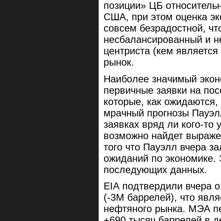
позиции» ЦБ относительн
США, при этом оценка эк
совсем безрадостной, чт
несбалансированный и н
центриста (кем является
рынок.
Наиболее значимый экон
первичные заявки на пос
которые, как ожидаются,
мрачный прогнозы Пауэлл
заявках вряд ли кого-то
возможно найдет выражен
того что Пауэлл вчера з
ожиданий по экономике. 
последующих данных.
EIA подтвердили вчера о
(-3M баррелей), что явл
нефтяного рынка. МЭА п
+690 тысяч баррелей в д