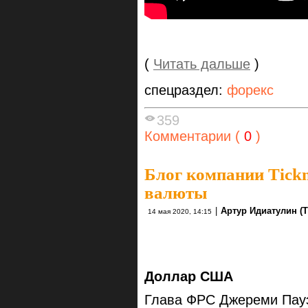
(
Читать дальше
)
спецраздел:
форекс
359
Комментарии (
0
)
Блог компании Tickm
валюты
|
Артур Идиатулин (Ti
14 мая 2020, 14:15
Доллар США
Глава ФРС Джереми Пау