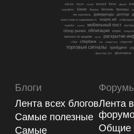
eurusd
forex
imo
bitcoin
brent
cnyrub
gbpusd
банки
биткоин
брокеры
биржа
аэрофлот
в
дивиденды
доллар
д
гмк норникель
индекс мб
инфляция
инвестиции в недвижимость
мобильный пост
лукойл
мосбир
магнит
облигации
обзор рынка
опрос
опцио
раскрытие ин
прогноз по акциям
путин
сбербанк
сбер
северсталь
смартлаб
сво
торговые сигналы
трейдинг
ук
фьючерсы
фьючерс ртс
Блоги
Форум
Лента всех блогов
Лента 
форум
Самые полезные
Общие
Самые