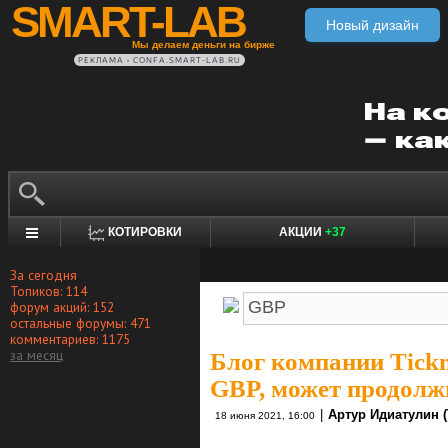
SMART-LAB
Новый дизайн
Мы делаем деньги на бирже
РЕКЛАМА • CONFA.SMART-LAB.RU
КОТИРОВКИ
АКЦИИ
+37
За сегодня
Топиков: 114
форум акций: 152
остальные форумы: 471
комментариев: 1175
за месяц
Блог компании Tickm
GBP, может продолж
|
Артур Идиатулин (T
18 июня 2021, 16:00