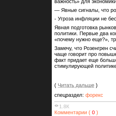
важность» для экономики
— Явные сигналы, что ро
- Угроза инфляции не бес
Явная подготовка рынков
политики. Первые два к
«почему нужно еще?», т
Замечу, что Розенгрен с
чаще говорит про повыше
факт придает еще больш
стимулирующей политик
(
Читать дальше
)
спецраздел:
форекс
1.8К
Комментарии (
0
)