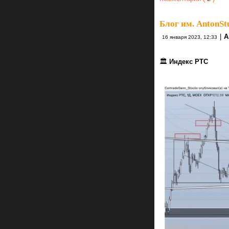
Блог им. AntonSt
|
А
16 января 2023, 12:33
🏛
Индекс РТС