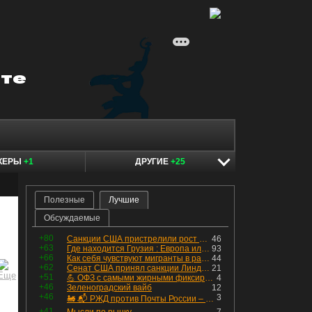
КЕРЫ
+1
ДРУГИЕ
+25
Полезные
Лучшие
Обсуждаемые
+80
Санкции США пристрелили рост акций в России
46
+63
Где находится Грузия : Европа или Азия
93
+66
Как себя чувствуют мигранты в раю, в который они так стремились
44
+62
Сенат США принял санкции Линдси Грэма против России
21
+51
💪 ОФЗ с самыми жирными фиксированными купонами
4
+46
Зеленоградский вайб
12
+46
3
🚂 📬 РЖД против Почты России – Какие облигации выбрать?
+41