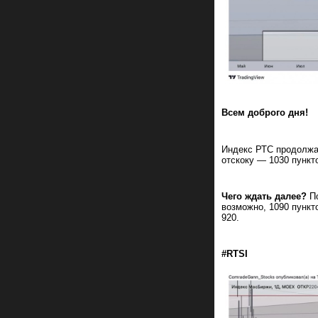
Всем доброго дня!
Индекс РТС продолжа
отскоку — 1030 пункт
Чего ждать далее?
По
возможно, 1090 пункт
920.
#RTSI