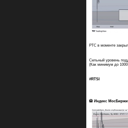
РТС в моменте закрыл
Сильный уровень под
(Как минимум до 1000
#RTSI
🏦
Индекс МосБиржи