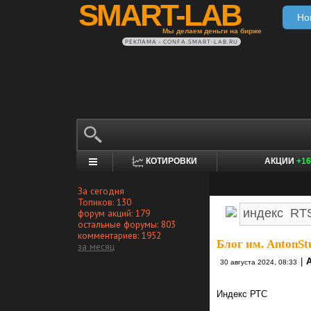
SMART-LAB
Но
Мы делаем деньги на бирже
РЕКЛАМА • CONFA.SMART-LAB.RU
КОТИРОВКИ
АКЦИИ
+16
За сегодня
Топиков: 130
форум акций: 179
остальные форумы: 803
комментариев: 1952
Блог им. AntonSt
за месяц
|
30 августа 2024, 08:33
Индекс РТС