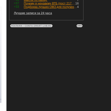
Мысли по рынку.
7
+37
Почему я ненавижу ВТБ (пост 217, 12+)
16
+33
Подборка лучших ОФЗ для получения дохода с наибольшей прибылью
4
Лучшие записи за 24 часа
РЕКЛАМА • CONFA.SMART-LAB.RU