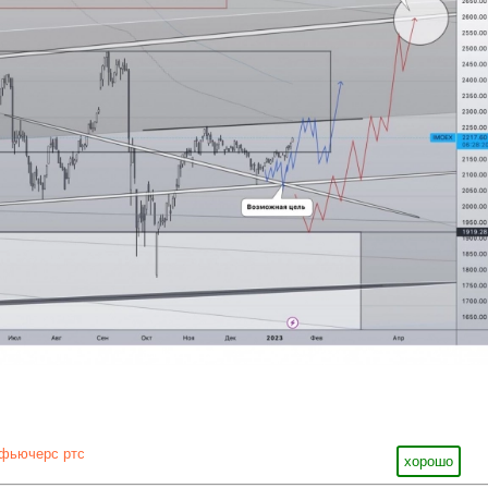
фьючерс ртс
хорошо