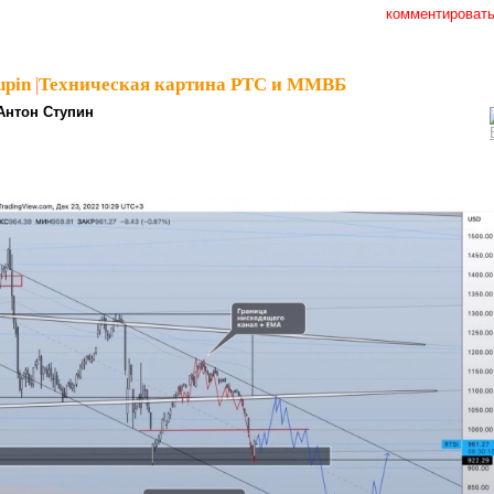
комментироват
upin
|
Техническая картина РТС и ММВБ
Антон Ступин