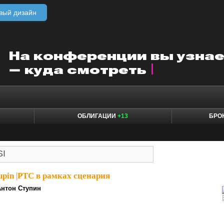
вый дизайн
ОБЛИГАЦИИ
+13
БРО
upin
|
РТС в рамках сценария
Антон Ступин