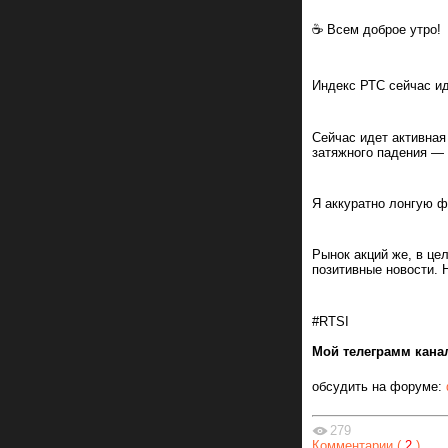
☕️ Всем доброе утро!
Индекс РТС сейчас ид
Сейчас идет активная
затяжного падения —
Я аккуратно лонгую 
Рынок акций же, в це
позитивные новости.
#RTSI
Мой телеграмм кана
обсудить на форуме:
279
Комментарии (
2
)