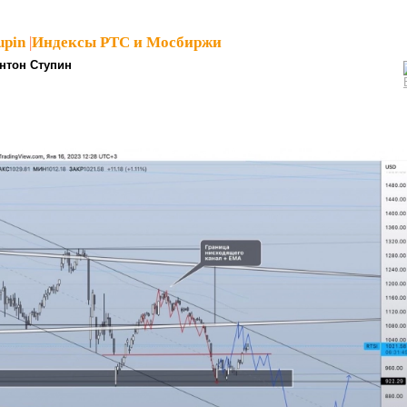
upin
|
Индексы РТС и Мосбиржи
нтон Ступин