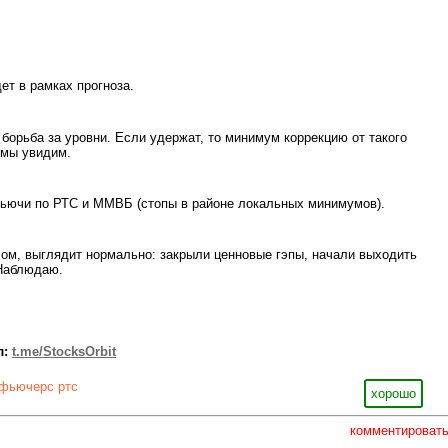
ет в рамках прогноза.
 борьба за уровни. Если удержат, то минимум коррекцию от такого
 мы увидим.
фьючи по РТС и ММВБ (стопы в районе локальных минимумов).
лом, выглядит нормально: закрыли ценновые гэпы, начали выходить
 Наблюдаю.
л:
t.me/StocksOrbit
фьючерс ртс
хорошо
комментироват