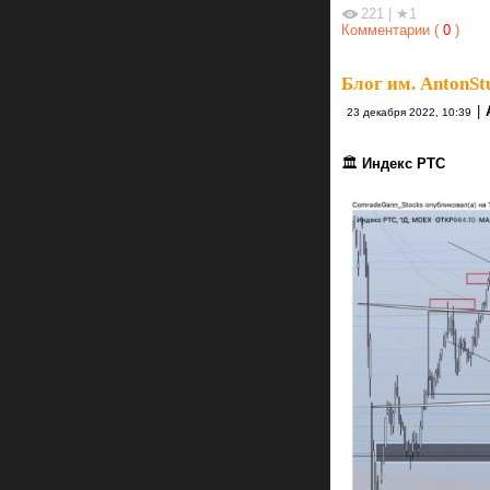
221
|
★1
Комментарии (
0
)
Блог им. AntonSt
|
23 декабря 2022, 10:39
🏛
Индекс РТС