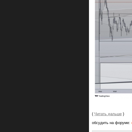
(
Читать дальше
)
обсудить на форуме: