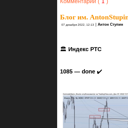
Комментарии (
1
)
Блог им. AntonStupi
|
Антон Ступин
07 декабря 2022, 12:13
🏛
Индекс РТС
1085 — done
✔️