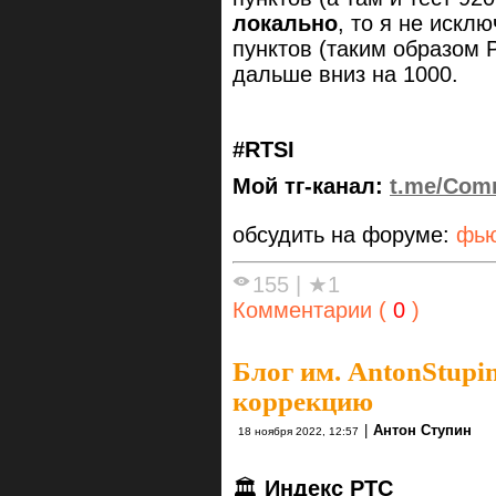
локально
, то я не искл
пунктов (таким образом 
дальше вниз на 1000.
#RTSI
Мой тг-канал:
t.me/Com
обсудить на форуме:
фью
155
|
★1
Комментарии (
0
)
Блог им. AntonStupi
коррекцию
|
Антон Ступин
18 ноября 2022, 12:57
🏛
Индекс РТС