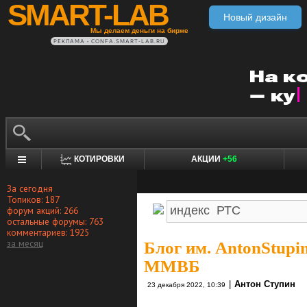
SMART-LAB
Новый дизайн
Мы делаем деньги на бирже
РЕКЛАМА • CONFA.SMART-LAB.RU
КОТИРОВКИ
АКЦИИ
+56
За сегодня
Топиков: 187
форум акций: 266
остальные форумы: 763
комментариев: 1925
за месяц
Блог им. AntonStupi
ММВБ
|
Антон Ступин
23 декабря 2022, 10:39