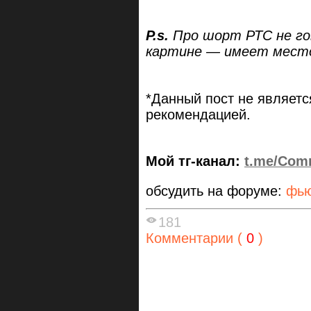
P.s.
Про шорт РТС не го
картине — имеет мест
*Данный пост‏ ‎не ‎является‏ ‎инвестиционной‏ и торговой
‎рекомендацией.
Мой тг-канал:
t.me/Com
обсудить на форуме:
фью
181
Комментарии (
0
)