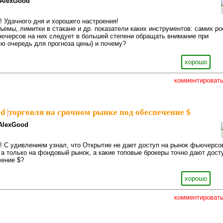
AlexGood
! Удачного дня и хорошего настроения!
ъемы, лимитки в стакане и др. показатели каких инструментов: cамих ро
ючерсов на них следует в большей степени обращать внимание при
ую очередь для прогноза цены) и почему?
хорошо
комментироват
od
|
торговля на срочном рынке под обеспечение $
AlexGood
! С удивлением узнал, что Открытие не дает доступ на рынок фьючерсо
, а только на фондовый рынок, а какие топовые брокеры точно дают дост
чение $?
хорошо
комментироват