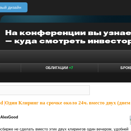
вый дизайн
7
ОБЛИГАЦИИ
+7
БРО
od
|
Один Клиринг на срочке около 24ч. вместо двух (днем
AlexGood
сбирже не сделать вместо этих двух клирингов один вечером, удобней