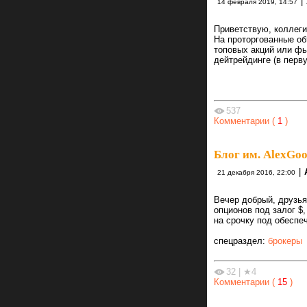
|
14 февраля 2019, 14:57
Приветствую, коллеги
На проторгованные об
топовых акций или фь
дейтрейдинге (в перв
537
Комментарии (
1
)
Блог им. AlexGo
|
21 декабря 2016, 22:00
Вечер добрый, друзья
опционов под залог $
на срочку под обеспе
спецраздел:
брокеры
32
|
★4
Комментарии (
15
)