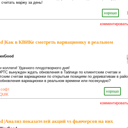
 считать маржу за день!
хорошо
комментироват
od
|
Как в КВИКе смотреть вариационку в реальном
lexGood
и коллеги! Удачного плодотворного дня!
ОРТС вынужден ждать обновления в Таблице по клиентским счетам и
тским счетам вариационки по открытым позициям по деривативам в райо
 обновления вариационки в реальном времени или посекундно?
 софт
хорошо
QUIK
комментироват
od
|
Анализ показателей акций vs фьючерсов на них