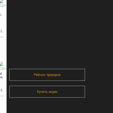
с.
5
ь
в/
Рейтинг брокеров
уп
8
Купить акции
ь