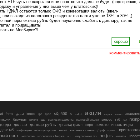
ент ETF чуть не накрылся и не понятно что дальше будет (подозреваю, 
одажу и управление у них выше чем у штатовских)!
ть НДФЛ остаются только ОФЗ и конвертация валюты (ввел-
, при выходе из налогового резидентства плати уже не 13%, а 30% ;)
рочной перспективе рубль будет неуклонно слабеть к доллару, так не
апитал и приращивать!
овать на Mосбирже?!
хорошо
комментироват
акции
s&p500
sd
forex
imoex
аналитик
si
gbpusd
ipo
nyse
usdrub
алроса
анализ
газп
иткоин
брокеры
втб
вопрос
валюта
вдо
волновая разметка
волновой анализ
газ
денды
золото
инвестиции
доллар
доллар рубль
дональд трамп
евро
криптовал
декс мб
инфляция
китай
ключевая ставка цб рф
кризис
инфляция в россии
ный пост
нефть
новост
московская биржа
мосбиржа
мтс
натуральный газ
новатэк