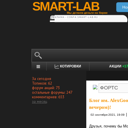
SMART-LAB
Но
Мы делаем деньги на бирже
РЕКЛАМА • CONFA.SMART-LAB.RU
КОТИРОВКИ
АКЦИИ
+1
За сегодня
Топиков: 62
форум акций: 73
остальные форумы: 247
комментариев: 653
Блог им. AlexGo
за месяц
вечером)!
|
02 сентября 2021, 19:09
Друзья, почему бы Мо