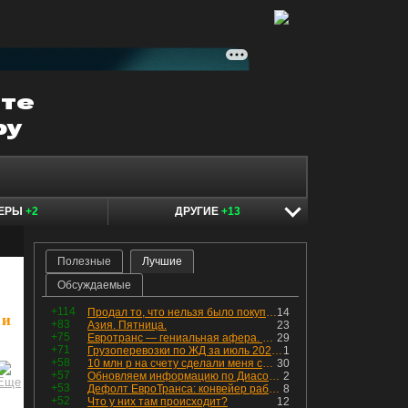
КЕРЫ
+2
ДРУГИЕ
+13
Полезные
Лучшие
Обсуждаемые
+114
Продал то, что нельзя было покупать. Изменения в портфеле
14
 и
+83
Азия. Пятница.
23
+75
Евротранс — гениальная афера. Собрал с инвесторов денег, выплатил дивидендов больше текущей капитализации и ушёл в дефолт
29
+71
Грузоперевозки по ЖД за июль 2026 г. — четвёртый месяц подряд роста, чёрные металлы на уровне прошлого года, а каменный уголь в плюсе.
1
+58
10 млн р на счету сделали меня счастливым? Ожидание vs Реальность!
30
+57
Обновляем информацию по Диасофту: дивиденды и выкуп
2
+53
Дефолт ЕвроТранса: конвейер работает исправно
8
+52
Что у них там происходит?
12