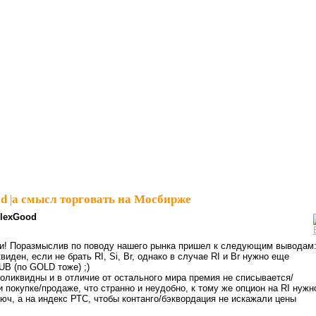
od
|
а смысл торговать на Мосбирже
lexGood
ги! Поразмыслив по поводу нашего рынка пришел к следующим выводам
иден, если не брать RI, Si, Br, однако в случае RI и Br нужно еще
B (по GOLD тоже) ;)
оликвидны и в отличие от остального мира премия не списывается/
 покупке/продаже, что странно и неудобно, к тому же опцион на RI нужн
юч, а на индекс РТС, чтобы контанго/бэквордация не искажали цены