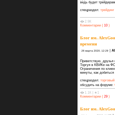
ведь будет трейдерам
спецраздел:
трейдинг
2.9К
Комментарии (
10
)
Блог им. AlexGo
времени
|
A
26 марта 2020, 12:29
Приветствую, друзья 
Торгуя в КВИКе на Ф
Ограничения по клиен
минуты, как добиться
спецраздел:
торговый
обсудить на форуме:
1.1К
|
★1
Комментарии (
29
)
Блог им. AlexGo