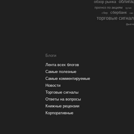
облига
обзор рынка
прогноз по акциям
путин
сбербанк
сбер
сво
торговые сигна
фьюче
Блоги
Лента всех блогов
Самые полезные
Самые комментируемые
Новости
Торговые сигналы
Ответы на вопросы
Книжные рецензии
Корпоративные