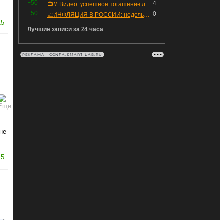
+50
4
📺М.Видео: успешное погашение любимого флоатера
+50
0
📈ИНФЛЯЦИЯ В РОССИИ: недельная дефляция, но в годовом выражении рост 😢
15
Лучшие записи за 24 часа
ь
РЕКЛАМА • CONFA.SMART-LAB.RU
не
5
ь