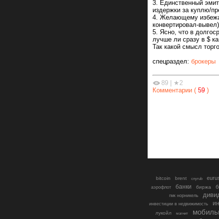
3. Единственный эмит
издержки за куплю/пр
4. Желающему избежа
конвертировал-вывел)
5. Ясно, что в долгос
лучше ли сразу в $ к
Так какой смысл торг
спецраздел:
брокеры
89
|
★2
Комментарии (
59
)
euru
bitcoin
brent
cnyrub
банки
б
биржа
аэрофлот
диви
гмк норникель
ин
инвестиции в недвижимость
мобиль
лукойл
магнит