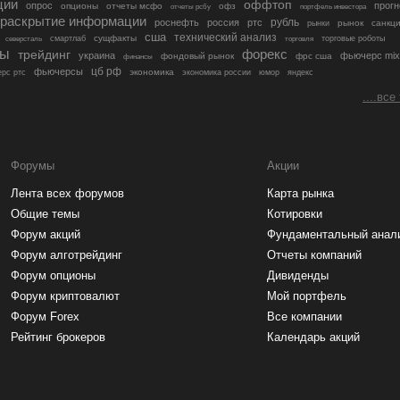
ции
оффтоп
опрос
прогн
опционы
отчеты мсфо
офз
портфель инвестора
отчеты рсбу
раскрытие информации
рубль
роснефть
россия
ртс
рынок
санкц
рынки
сша
технический анализ
сущфакты
торговые роботы
северсталь
смартлаб
торговля
лы
трейдинг
форекс
украина
фьючерс mix
фондовый рынок
фрс сша
финансы
цб рф
фьючерсы
экономика
рс ртс
экономика россии
юмор
яндекс
....все
Форумы
Акции
Лента всех форумов
Карта рынка
Общие темы
Котировки
Форум акций
Фундаментальный анал
Форум алготрейдинг
Отчеты компаний
Форум опционы
Дивиденды
Форум криптовалют
Мой портфель
Форум Forex
Все компании
Рейтинг брокеров
Календарь акций