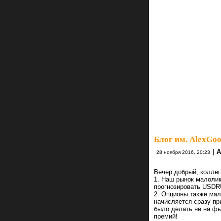
Блог им. AlexGo
|
A
28 ноября 2016, 20:23
Вечер добрый, колле
1. Наш рынок малоликв
прогнозировать USDRU
2. Опционы также мал
начисляется сразу при
было делать не на фь
премий!