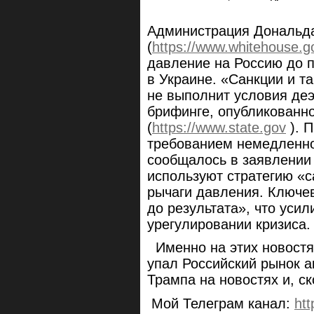
Администрация Дональда
(
https://www.whitehouse.g
давление на Россию до 
в Украине. «Санкции и т
не выполнит условия де
брифинге, опубликованно
(
https://www.state.gov
). 
требованием немедленно
сообщалось в заявлении
используют стратегию «с
рычаги давления. Ключе
до результата», что уси
урегулировании кризиса
Именно на этих новостя
упал Российский рынок а
Трампа на новостях и, ск
Мой Телеграм канал:
htt