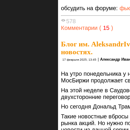
обсудить на форуме:
фью
578
Комментарии (
15
)
Блог им. AleksandrI
новостях.
|
Александр Ива
17 февраля 2025, 13:45
На утро понедельника у 
МосБиржи продолжает св
На этой неделе в Саудо
двухсторонние перегово
Но сегодня Дональд Трам
Такие новостные вбросы 
рынка акций. Но нужно п
новости из данной серии