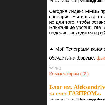
|
Александр Иван
24 октября 2024, 15:26
Сегодня индекс ММВБ пр
сценария. Быки пытаются
но для того, чтобы остан
Ближайшие уровни, где б
падение, находятся в ра
🔥 Мой Телеграмм канал
обсудить на форуме:
фью
290
Комментарии (
2
)
Блог им. AleksandrI
за счет ГАЗПРОМа.
|
Александр Иван
22 октября 2024, 13:01