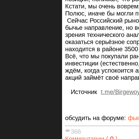
Кстати, мы очень воврем
Полюс, иначе бы могли 
Сейчас Российский рыно
бычье направление, но в
зрения технического ана
оказаться серьёзное соп
находится в районе 3500
Всё, что мы покупали ра
инвестиции (естественно
ждём, когда успокоится 
акций займёт своё напр
Источник
t.me/Birgew
обсудить на форуме:
фью
366
Комментарии (
0
)