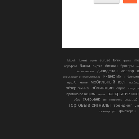
eurusd
forex
imo
bitcoin
brent
cnyrub
gbpusd
банки
биткоин
брокеры
биржа
аэрофлот
в
дивиденды
доллар
д
гмк норникель
индекс мб
инфляция
инвестиции в недвижимость
мобильный пост
лукойл
мосбир
магнит
облигации
обзор рынка
опрос
опцио
раскрытие ин
прогноз по акциям
путин
сбербанк
сбер
северсталь
смартлаб
сво
торговые сигналы
трейдинг
ук
фьючерсы
фьючерс ртс