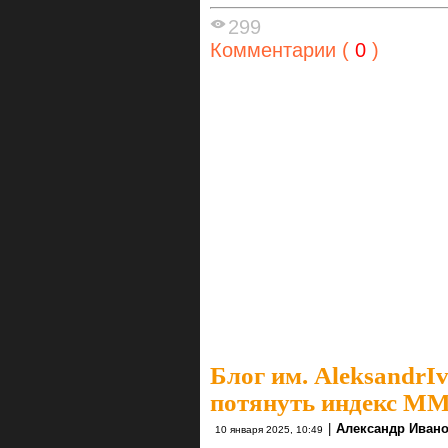
299
Комментарии (
0
)
Блог им. AleksandrI
потянуть индекс ММ
|
Александр Иван
10 января 2025, 10:49