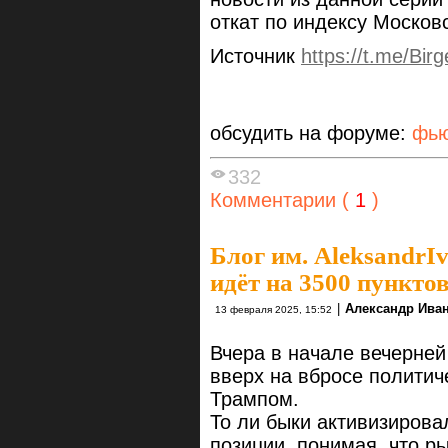
откат по индексу Москов
Источник
https://t.me/Bi
обсудить на форуме:
фью
332
Комментарии (
1
)
Блог им. AleksandrI
идёт на 3500 пунктов
|
Александр Ива
13 февраля 2025, 15:52
Вчера в начале вечерне
вверх на вбросе политич
Трампом.
То ли быки активизирова
позиции, понимая, что р