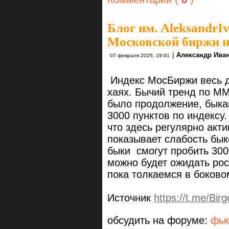
Блог им. AleksandrI
Московской биржи на
|
Александр Ива
07 февраля 2025, 19:01
Индекс МосБиржи весь д
хаях. Бычий тренд по ММ
было продолжение, быка
3000 пунктов по индексу
что здесь регулярно акт
показывает слабость бык
быки смогут пробить 300
можно будет ожидать рос
пока толкаемся в боков
Источник
https://t.me/Bi
обсудить на форуме:
фью