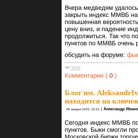
Вчера медведям удалось 
закрыть индекс ММВБ на 
повышенная вероятность
цену вниз, и падение ин
продолжиться. Так что п
пунктов по ММВБ очень 
обсудить на форуме:
фью
309
Комментарии (
0
)
Блог им. AleksandrI
находится на ключе
|
Александр Иван
08 января 2025, 16:32
Сегодня индекс ММВБ под
пунктов. Быки смогли пр
Московской биржи торгу