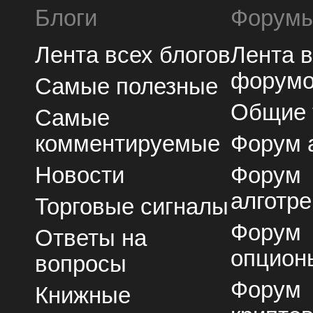
Блоги
Форум
Лента всех блогов
Лента 
форум
Самые полезные
Общие
Самые
комментируемые
Форум 
Новости
Форум
алготре
Торговые сигналы
Форум
Ответы на
опцион
вопросы
Форум
Книжные