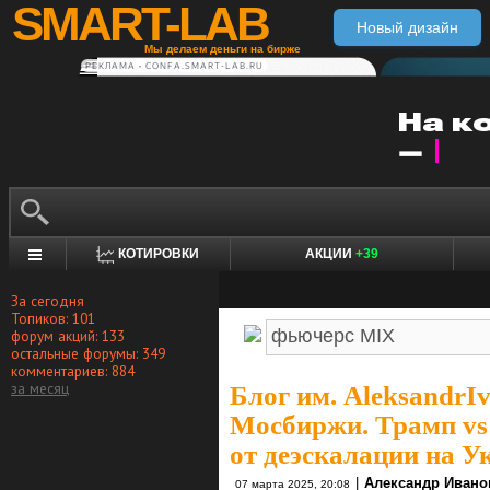
SMART-LAB
Новый дизайн
Мы делаем деньги на бирже
РЕКЛАМА • CONFA.SMART-LAB.RU
КОТИРОВКИ
АКЦИИ
+39
За сегодня
Топиков: 101
форум акций: 133
остальные форумы: 349
комментариев: 884
за месяц
Блог им. AleksandrI
Мосбиржи. Трамп vs 
от деэскалации на У
|
Александр Ивано
07 марта 2025, 20:08