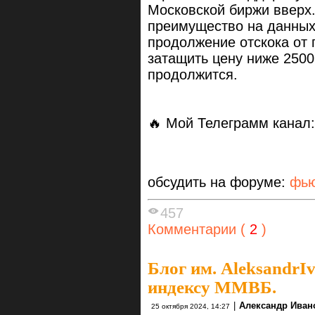
Московской биржи вверх.
преимущество на данных
продолжение отскока от
затащить цену ниже 2500
продолжится.
🔥 Мой Телеграмм канал
обсудить на форуме:
фью
457
Комментарии (
2
)
Блог им. AleksandrI
индексу ММВБ.
|
Александр Иван
25 октября 2024, 14:27