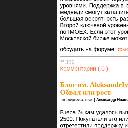
уровнями. Поддержка в р
медведи смогут затащить
большая вероятность ра
Второй ключевой уровен
по IMOEX. Если этот уров
Московской бирже может
обсудить на форуме:
фью
389
Комментарии (
0
)
Блог им. AleksandrI
Обвал или рост.
|
Александр Иван
28 ноября 2024, 18:45
Вчера быкам удалось в
2500. Покупатели это ил
отретестили поддержку и