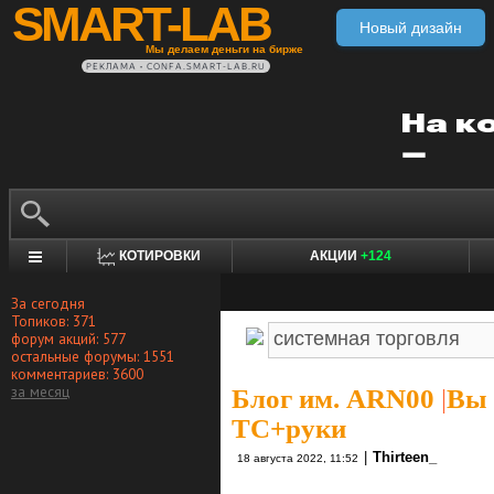
SMART-LAB
Новый дизайн
Мы делаем деньги на бирже
РЕКЛАМА • CONFA.SMART-LAB.RU
КОТИРОВКИ
АКЦИИ
+124
За сегодня
Топиков: 371
форум акций: 577
остальные форумы: 1551
комментариев: 3600
за месяц
Блог им. ARN00
|
Вы 
ТС+руки
|
Thirteen_
18 августа 2022, 11:52