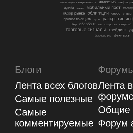
индекс мб
инфляция
инвестиции в недвижимость
мобильный пост
лукойл
мосбир
магнит
облигации
обзор рынка
опрос
опцио
раскрытие ин
прогноз по акциям
путин
сбербанк
сбер
северсталь
смартлаб
сво
торговые сигналы
трейдинг
ук
фьючерсы
фьючерс ртс
Блоги
Форум
Лента всех блогов
Лента 
форум
Самые полезные
Общие
Самые
комментируемые
Форум 