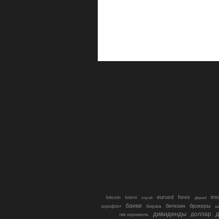
eurusd
forex
imo
bitcoin
brent
cnyrub
gbpusd
банки
биткоин
брокеры
биржа
аэрофлот
в
дивиденды
доллар
д
гмк норникель