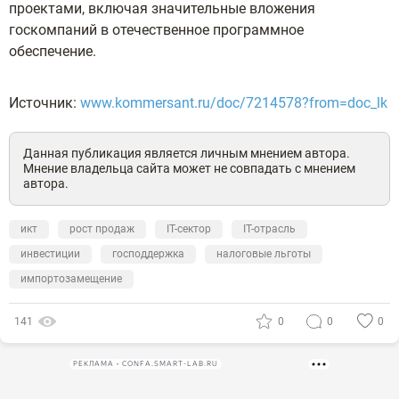
проектами, включая значительные вложения
госкомпаний в отечественное программное
обеспечение.
Источник:
www.kommersant.ru/doc/7214578?from=doc_lk
Данная публикация является личным мнением автора.
Мнение владельца сайта может не совпадать с мнением
автора.
икт
рост продаж
IT-сектор
IT-отрасль
инвестиции
господдержка
налоговые льготы
импортозамещение
141
0
0
0
РЕКЛАМА • CONFA.SMART-LAB.RU