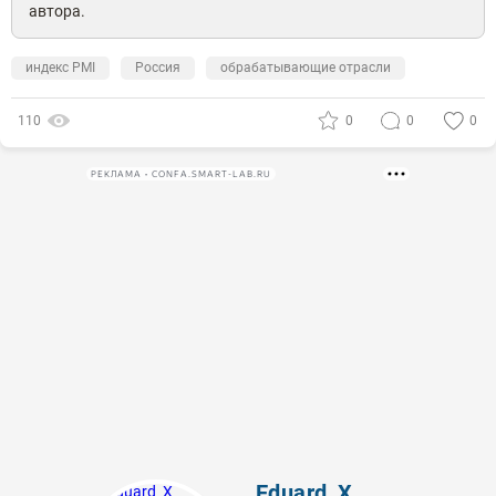
автора.
индекс PMI
Россия
обрабатывающие отрасли
110
0
0
0
РЕКЛАМА • CONFA.SMART-LAB.RU
Eduard_X