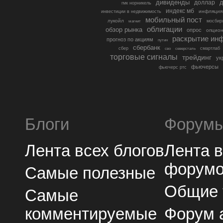
дивиденды
доллар
д
гмк норникель
индекс мб
инфляция
инвестиции в недвижимость
мобильный пост
лукойл
мосбир
магнит
облигации
обзор рынка
опрос
опцио
раскрытие ин
прогноз по акциям
путин
сбербанк
сбер
северсталь
смартлаб
сво
торговые сигналы
трейдинг
ук
фьючерсы
фьючерс ртс
Блоги
Форум
Лента всех блогов
Лента 
форум
Самые полезные
Общие
Самые
комментируемые
Форум 