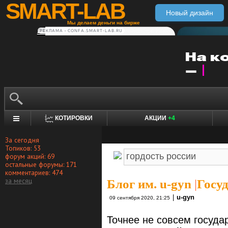
SMART-LAB
Новый дизайн
Мы делаем деньги на бирже
РЕКЛАМА • CONFA.SMART-LAB.RU
КОТИРОВКИ
АКЦИИ
+4
За сегодня
Топиков: 53
форум акций: 69
остальные форумы: 171
комментариев: 474
за месяц
Блог им. u-gyn
|
Госу
|
u-gyn
09 сентября 2020, 21:25
Точнее не совсем госуда