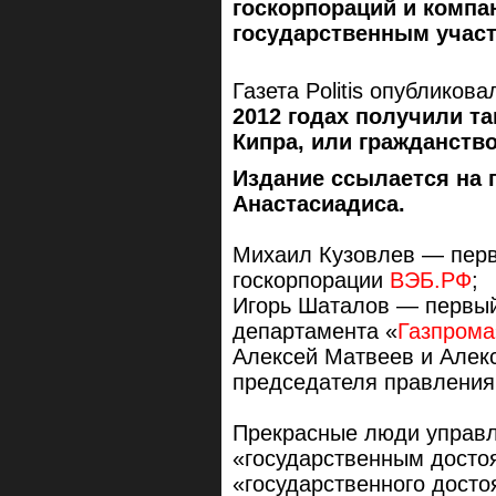
госкорпораций и компа
государственным учас
Газета Politis опубликов
2012 годах получили т
Кипра, или гражданство
Издание ссылается на 
Анастасиадиса.
Михаил Кузовлев — перв
госкорпорации
ВЭБ.РФ
;
Игорь Шаталов — первый
департамента «
Газпрома
Алексей Матвеев и Алек
председателя правлени
Прекрасные люди управл
«государственным достоя
«государственного досто