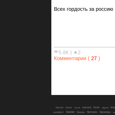
Всех гордость за россию
5.8К
|
★2
Комментарии (
27
)
eurusd
forex
imo
bitcoin
brent
cnyrub
gbpusd
банки
биткоин
брокеры
биржа
аэрофлот
в