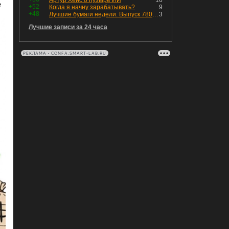
Артур Хейс о пузыре ИИ
16
е
+52
Когда я начну зарабатывать?
9
+48
Лучшие бумаги недели. Выпуск 780 – обновления для пятницы
3
Лучшие записи за 24 часа
РЕКЛАМА • CONFA.SMART-LAB.RU