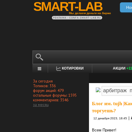
SMART-LAB
Но
Мы делаем деньги на бирже
РЕКЛАМА • CONFA.SMART-LAB.RU
КОТИРОВКИ
АКЦИИ
+1
За сегодня
Топиков: 336
форум акций: 479
остальные форумы: 1595
комментариев: 3546
Блог им. tujh
|
Как
за месяц
торгуешь?
|
12 декабря 2023, 18:45
Всем Привет!