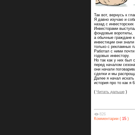
Так вот, вернусь к гл
Я давно изучаю и соб
назад с инвесторских 
Инвесторами выступал
фондовые воротилы,
а обычные граждане к
инвестиции они знали
только с рекламных п
Работал с ними почти
годовых инвестору.
Но так как у них был
перед началом сезон
они начали поговарив
сделки и мы распрощ
Далее я начал искать
история про то как я 
(
Читать дальше
)
826
Комментарии (
15
)