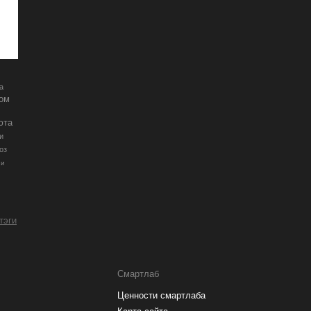
а
ром
юта
и
оз
ии
 тэги
Смартлаб
Ценности смартлаба