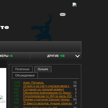
ОКЕРЫ
+4
ДРУГИЕ
+58
Полезные
Лучшие
Обсуждаемые
+143
Азия. Пятница.
72
+119
10 млн р на счету сделали меня счастливым? Ожидание vs Реальность!
56
+92
Ситуация на текущий момент
5
+81
Обновляем информацию по Диасофту: дивиденды и выкуп
2
+79
Грузоперевозки по ЖД за июль 2026 г. — четвёртый месяц подряд роста, чёрные металлы на уровне прошлого года, а каменный уголь в плюсе.
1
+78
Почему стратегия Евгения Черных приведет вас к убыткам в 2026 году
54
+63
3
👌 Вместо вкладов: лучшие облигации — только супер надёжные
+56