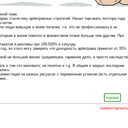
авной теме.
ираю статистику арбитражных стратегий. Начал торговать полтора года
счетов.
и люди живущие в моем поселке, т.е. это не профессионалы и не
оторым в жизни повезло в финансовом плане больше чем другим. Про
лакатов и рекламы про 100-500% в секунду.
 год, из этого могу заверить что доходность арбитража приносит от 35%
 свой не большой бизнес (шаурмяшка, гаражное дело, и просто наследств
а
ать о том что маловато, не понятно и т.д. В общем я закрыл последние
ались.
 инвестиции на разных ресурсах с переменным успехом (есть отдельная
6мес.
хорошо
комментироват