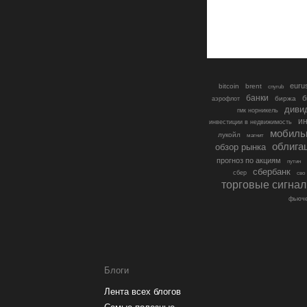
euru
bitcoin
brent
cnyrub
банки
б
биржа
аэрофлот
диви
гмк норникель
ин
инвестиции в недвижимость
мобиль
лукойл
магнит
облига
обзор рынка
прогноз по акциям
путин
сбербанк
сбер
сво
торговые сигна
фьюче
Блоги
Лента всех блогов