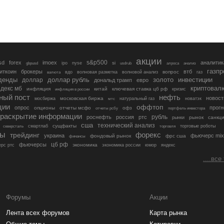
акции
s&p500
sd
forex
imoex
аналитик
si
gbpusd
ipo
nyse
usdrub
алроса
анализ
газп
иткоин
брокеры
втб
вопрос
валюта
вдо
волновая разметка
волновой анализ
газ
денды
золото
инвестиции
доллар
доллар рубль
дональд трамп
евро
криптовал
декс мб
инфляция
китай
ключевая ставка цб рф
кризис
инфляция в россии
ный пост
нефть
новост
московская биржа
мосбиржа
мтс
натуральный газ
новатэк
ции
оффтоп
опрос
прогн
опционы
отчеты мсфо
офз
портфель инвестора
отчеты рсбу
раскрытие информации
рубль
роснефть
россия
ртс
рынок
санкц
рынки
сша
технический анализ
сущфакты
торговые роботы
северсталь
смартлаб
торговля
лы
трейдинг
форекс
украина
фьючерс mix
фондовый рынок
фрс сша
финансы
цб рф
фьючерсы
экономика
рс ртс
экономика россии
юмор
яндекс
....все
Форумы
Акции
Лента всех форумов
Карта рынка