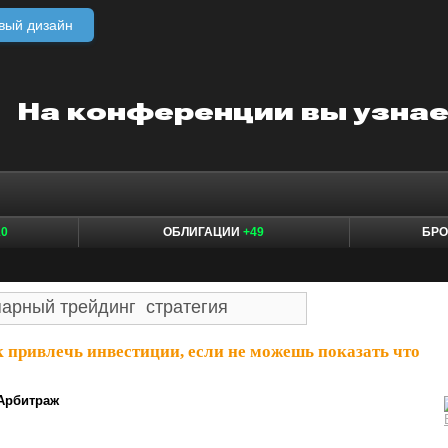
вый дизайн
10
ОБЛИГАЦИИ
+49
БР
 привлечь инвестиции, если не можешь показать что
Арбитраж