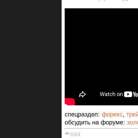
спецраздел:
форекс
,
тре
обсудить на форуме:
зол
644