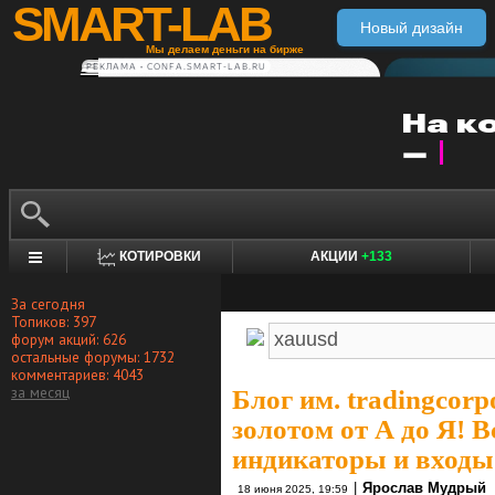
SMART-LAB
Новый дизайн
Мы делаем деньги на бирже
РЕКЛАМА • CONFA.SMART-LAB.RU
КОТИРОВКИ
АКЦИИ
+133
За сегодня
Топиков: 397
форум акций: 626
остальные форумы: 1732
комментариев: 4043
за месяц
Блог им. tradingcorp
золотом от А до Я! 
индикаторы и входы
|
Ярослав Мудрый
18 июня 2025, 19:59