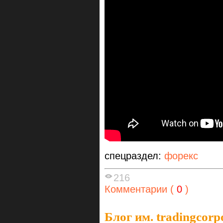
спецраздел:
форекс
216
Комментарии (
0
)
Блог им. tradingcorp