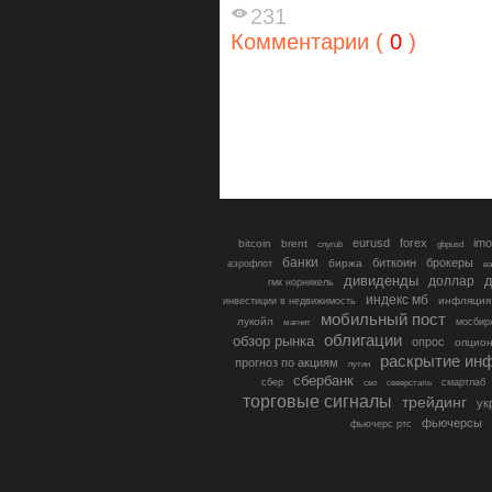
231
Комментарии (
0
)
eurusd
forex
imo
bitcoin
brent
cnyrub
gbpusd
банки
биткоин
брокеры
биржа
аэрофлот
в
дивиденды
доллар
д
гмк норникель
индекс мб
инфляция
инвестиции в недвижимость
мобильный пост
лукойл
мосбир
магнит
облигации
обзор рынка
опрос
опцио
раскрытие ин
прогноз по акциям
путин
сбербанк
сбер
северсталь
смартлаб
сво
торговые сигналы
трейдинг
ук
фьючерсы
фьючерс ртс