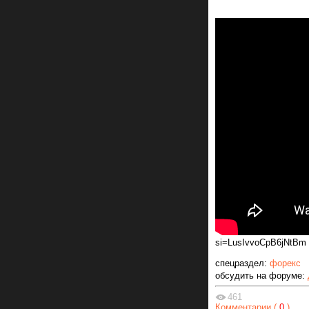
si=LusIvvoCpB6jNtBm
спецраздел:
форекс
обсудить на форуме:
461
Комментарии (
0
)