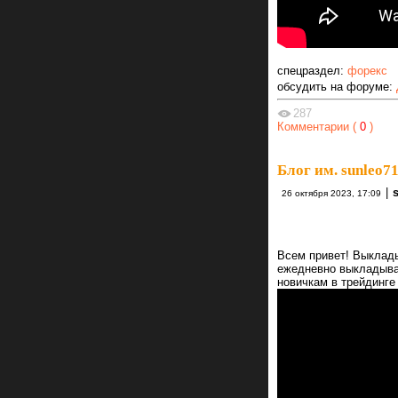
спецраздел:
форекс
обсудить на форуме:
287
Комментарии (
0
)
Блог им. sunleo7
|
26 октября 2023, 17:09
Всем привет! Выклад
ежедневно выкладыва
новичкам в трейдинге