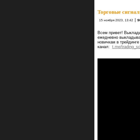
Торговые сигнал
|
s
15 ноября 2023, 13:42
Всем привет! Выклад
ежедневно выкладыва
новичкам в трейдинге
канал:
t.me/trading_sc