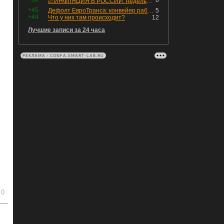
0
📈ИНФЛЯЦИЯ В РОССИИ: недельная дефляция, но в годовом выражении рост 😢
+45
Дефолт ЕвроТранса: конвейер работает исправно
5
+44
Что у них там происходит?
12
Лучшие записи за 24 часа
РЕКЛАМА • CONFA.SMART-LAB.RU
0
ь