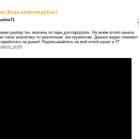
ы!
|
Куда катится рубль?
unleo71
ываю разбор тех анализа по паре доллар/рубль. На моём ютюб канале
ю свою аналитику по различным инструментам. Данное видео поможет
 заработать на рынке! Подписывайтесь на мой ютюб канал и ТГ
alping_profit