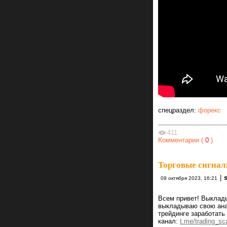
спецраздел:
форекс
411
Комментарии (
0
)
Торговые сигнал
|
09 октября 2023, 16:21
Всем привет! Выклад
выкладываю свою ана
трейдинге заработать
канал:
t.me/trading_sca