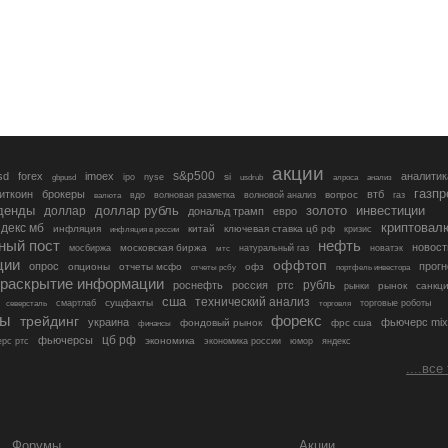
акции
s&p500
sd
forex
imoex
аналитик
si
gbpusd
ipo
nyse
usdrub
алроса
анализ
газп
иткоин
брокеры
втб
вопрос
валюта
вдо
волновая разметка
волновой анализ
газ
денды
золото
инвестиции
доллар
доллар рубль
дональд трамп
евро
криптовал
декс мб
инфляция
китай
ключевая ставка цб рф
кризис
инфляция в россии
ный пост
нефть
новост
московская биржа
мосбиржа
мтс
натуральный газ
новатэк
ции
оффтоп
опрос
прогн
опционы
отчеты мсфо
офз
портфель инвестора
отчеты рсбу
раскрытие информации
рубль
роснефть
россия
ртс
рынок
санкц
рынки
сша
технический анализ
сущфакты
торговые роботы
северсталь
смартлаб
торговля
лы
трейдинг
форекс
украина
фьючерс mix
фондовый рынок
фрс сша
финансы
цб рф
фьючерсы
экономика
рс ртс
экономика россии
юмор
яндекс
....все
Форумы
Акции