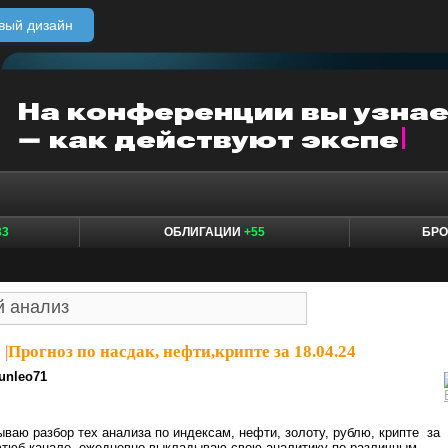
вый дизайн
33
ОБЛИГАЦИИ
+55
БР
1
|
Прогноз по насдак, нефти,крипте за 18.04.24
unleo71
ваю разбор тех анализа по индексам, нефти, золоту, рублю, крипте за
 ютюб канале ежедневно выкладываю свою аналитику по различным