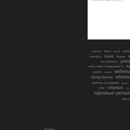
euru
bitcoin
brent
cnyrub
банки
б
биржа
аэрофлот
диви
гмк норникель
ин
инвестиции в недвижимость
мобиль
лукойл
магнит
облига
обзор рынка
прогноз по акциям
путин
сбербанк
сбер
сво
торговые сигна
фьюче
Блоги