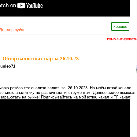
хорошо
Доллар рубль
комментироват
1
|
Обзор валютных пар за 26.10.23
sunleo71
ываю разбор тех анализа валют за 26.10.2023. На моём ютюб канале
ю свою аналитику по различным инструментам. Данное видео поможет
 заработать на рынке! Подписывайтесь на мой ютюб канал и ТГ канал: