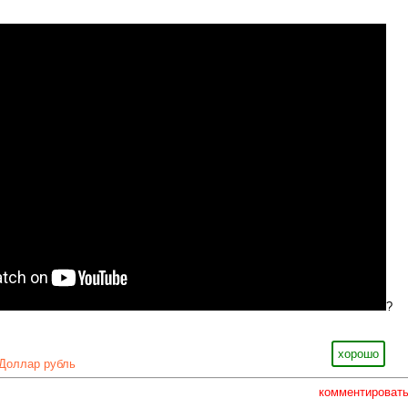
?
хорошо
Доллар рубль
комментироват