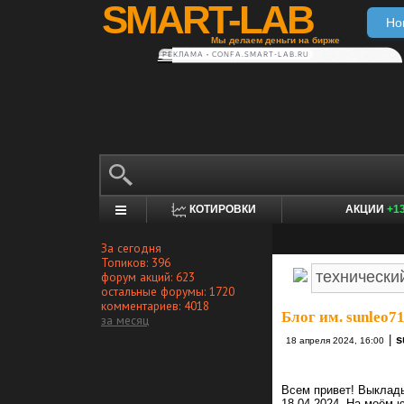
SMART-LAB
Но
Мы делаем деньги на бирже
РЕКЛАМА • CONFA.SMART-LAB.RU
КОТИРОВКИ
АКЦИИ
+1
За сегодня
Топиков: 396
форум акций: 623
остальные форумы: 1720
комментариев: 4018
Блог им. sunleo7
за месяц
|
s
18 апреля 2024, 16:00
Всем привет! Выклады
18.04.2024. На моём