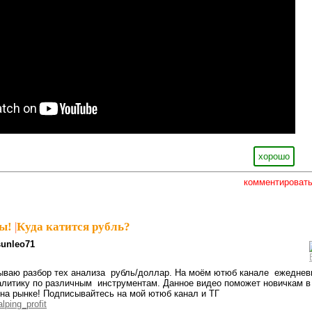
хорошо
комментироват
ы!
|
Куда катится рубль?
sunleo71
ываю разбор тех анализа рубль/доллар. На моём ютюб канале ежеднев
литику по различным инструментам. Данное видео поможет новичкам в
 на рынке! Подписывайтесь на мой ютюб канал и ТГ
lping_profit