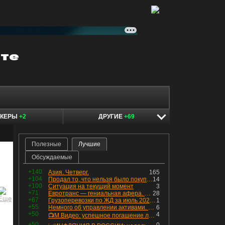
ОКЕРЫ
+2
ДРУГИЕ
+69
Полезные
Лучшие
Обсуждаемые
+140
Азия. Четверг.
165
+104
Продал то, что нельзя было покупать. Изменения в портфеле
14
+100
Ситуация на текущий момент
3
+71
Евротранс — гениальная афера. Собрал с инвесторов денег, выплатил дивидендов больше текущей капитализации и ушёл в дефолт
28
+67
Грузоперевозки по ЖД за июль 2026 г. — четвёртый месяц подряд роста, чёрные металлы на уровне прошлого года, а каменный уголь в плюсе.
1
+55
Немного об управлении активами. Для заинтересованных
6
+50
4
📺М.Видео: успешное погашение любимого флоатера
+50