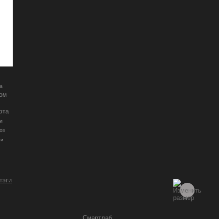
а
ром
юта
и
оз
ии
 тэги
Смартлаб