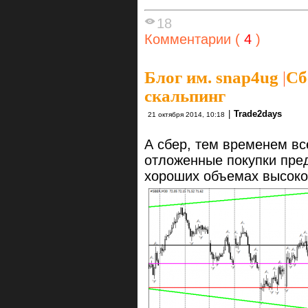
18
Комментарии (
4
)
Блог им. snap4ug
|
Сб
скальпинг
|
Trade2days
21 октября 2014, 10:18
А сбер, тем временем вс
отложенные покупки пред
хороших объемах высоко