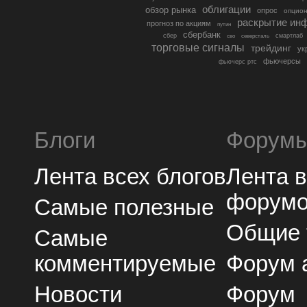
облигации
обзор рынка
опрос
опцио
раскрытие ин
прогноз по акциям
путин
сбербанк
сбер
северсталь
смартлаб
сво
торговые сигналы
трейдинг
ук
фьючерсы
фьючерс ртс
Блоги
Форум
Лента всех блогов
Лента 
форум
Самые полезные
Общие
Самые
комментируемые
Форум 
Новости
Форум