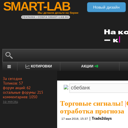
SMART-LAB
Новый дизайн
Мы делаем деньги на бирже
РЕКЛАМА • CONFA.SMART-LAB.RU
КОТИРОВКИ
АКЦИИ
+8
За сегодня
Топиков: 57
форум акций: 62
остальные форумы: 215
комментариев: 1050
за месяц
Торговые сигналы!
|
отработка прогноза
|
Trade2days
17 мая 2016, 15:37