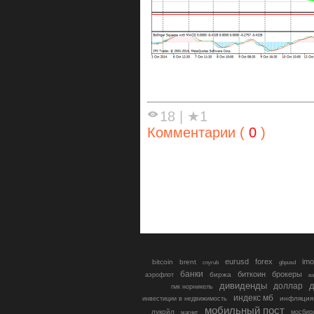
18
|
★1
Комментарии (
0
)
eurusd
forex
imo
bitcoin
brent
cnyrub
gbpusd
банки
биткоин
брокеры
биржа
аэрофлот
в
дивиденды
доллар
д
гмк норникель
индекс мб
инфляция
инвестиции в недвижимость
мобильный пост
лукойл
мосбир
магнит