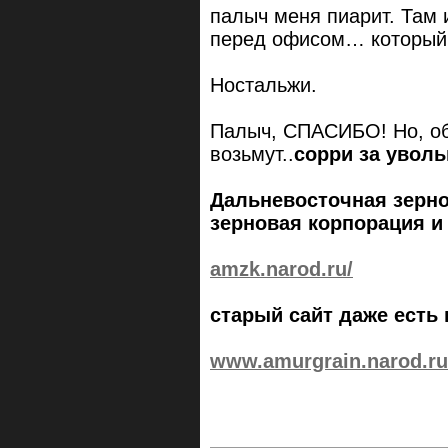
палыч меня пиарит. Там 
перед офисом… который 
Ностальжи.
Палыч, СПАСИБО! Но, об
возьмут..
сорри за уволь
Дальневосточная зерн
зерновая корпорация и
amzk.narod.ru/
старый сайт даже есть 
www.amurgrain.narod.ru