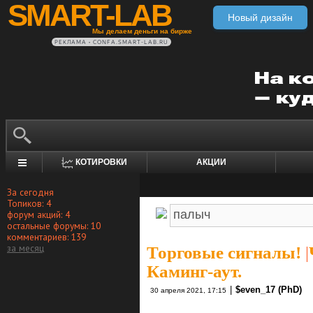
SMART-LAB
Новый дизайн
Мы делаем деньги на бирже
РЕКЛАМА • CONFA.SMART-LAB.RU
КОТИРОВКИ
АКЦИИ
За сегодня
Топиков: 4
форум акций: 4
остальные форумы: 10
комментариев: 139
за месяц
Торговые сигналы!
|
Каминг-аут.
|
$even_17 (PhD)
30 апреля 2021, 17:15