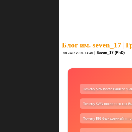
Блог им. seven_17
|
Тр
|
$even_17 (PhD)
08 июня 2020, 14:48
Почему SPN после Вашего "банк
Почему SWN после того как Вы
Почему RIG безнадежный и пол