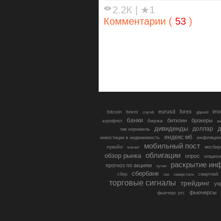
2.2К
|
★1
Комментарии (
53
)
eurusd
forex
imo
bitcoin
brent
cnyrub
gbpusd
банки
биткоин
брокеры
биржа
аэрофлот
в
дивиденды
доллар
д
гмк норникель
индекс мб
инфляция
инвестиции в недвижимость
мобильный пост
лукойл
мосбир
магнит
облигации
обзор рынка
опрос
опцио
раскрытие ин
прогноз по акциям
путин
сбербанк
сбер
северсталь
смартлаб
сво
торговые сигналы
трейдинг
ук
фьючерсы
фьючерс ртс