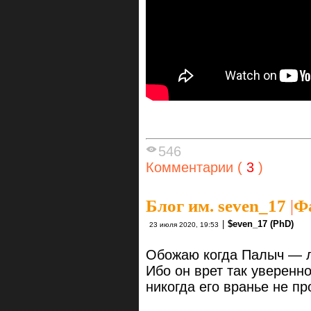
546
Комментарии (
3
)
Блог им. seven_17
|
Фа
|
$even_17 (PhD)
23 июля 2020, 19:53
Обожаю когда Палыч — лж
Ибо он врет так уверенно
никогда его вранье не пр