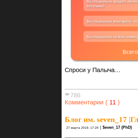
Вы специально вредите своим
богатыми?
Вы специально всем врете, чт
Вы специально на всех клевету
Всего
Спроси у Палыча…
786
Комментарии (
11
)
Блог им. seven_17
|
Гл
|
$even_17 (PhD)
27 марта 2019, 17:26