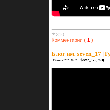
310
Комментарии (
1
)
Блог им. seven_17
|
Ту
|
$even_17 (PhD)
23 июля 2020, 20:28