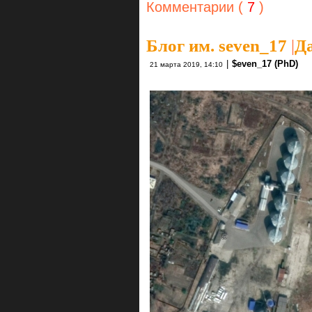
Комментарии (
7
)
Блог им. seven_17
|
Да
|
$even_17 (PhD)
21 марта 2019, 14:10