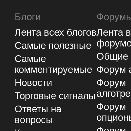
Блоги
Форум
Лента всех блогов
Лента 
форум
Самые полезные
Общие
Самые
комментируемые
Форум 
Новости
Форум
алготре
Торговые сигналы
Форум
Ответы на
опцион
вопросы
Форум