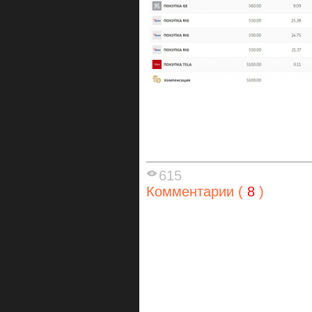
615
Комментарии (
8
)