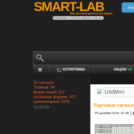
SMART-LAB
Но
Мы делаем деньги на бирже
РЕКЛАМА • CONFA.SMART-LAB.RU
КОТИРОВКИ
АКЦИИ
+8
За сегодня
Топиков: 94
форум акций: 112
остальные форумы: 422
комментариев: 1076
Торговые сигнал
за месяц
|
05 декабря 2018, 01:46