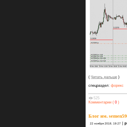
(
Читать дальше
)
спецраздел:
форекс
525
Комментарии (
0
)
Блог им. semen5
|
22 ноября 2018, 19:27