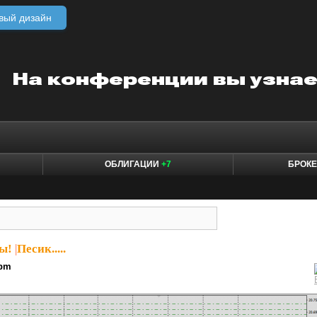
вый дизайн
ОБЛИГАЦИИ
+7
БРОК
ы!
|
Песик.....
pm