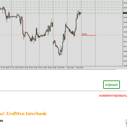
хорошо
комментироват
ы!
|
UsdMxn Interbank
pm