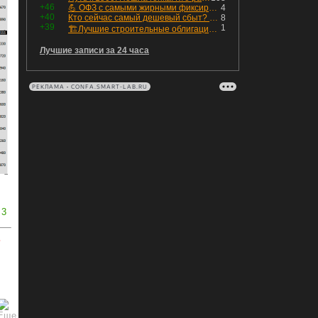
+46
💪 ОФЗ с самыми жирными фиксированными купонами
4
+40
Кто сейчас самый дешевый сбыт? Сводный пост по сбытовым компаниям по отчетам РСБУ за Q2 26г.
8
+39
1
🏗Лучшие строительные облигации первого эшелона
Лучшие записи за 24 часа
РЕКЛАМА • CONFA.SMART-LAB.RU
3
ь