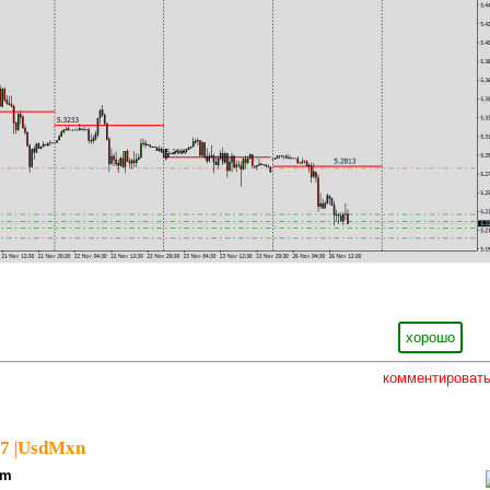
хорошо
комментироват
97
|
UsdMxn
pm