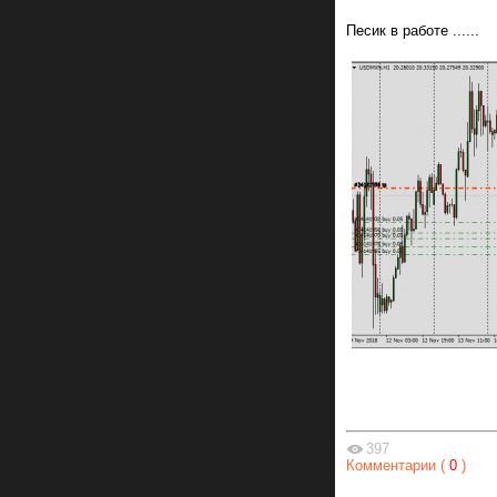
Песик в работе ......
397
Комментарии (
0
)