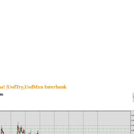
ы!
|
UsdTry,UsdMxn Interbank
pm