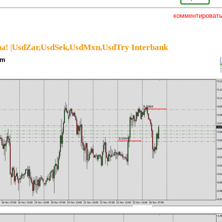
комментироват
ы!
|
UsdZar,UsdSek,UsdMxn,UsdTry Interbank
pm