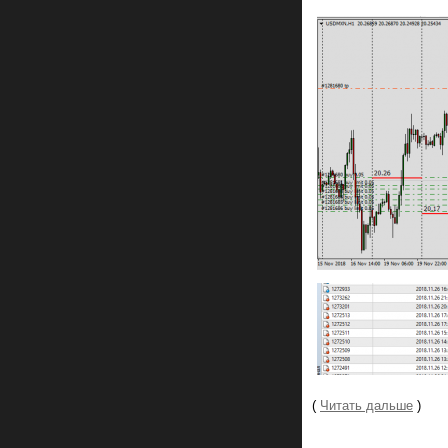
(
Читать дальше
)