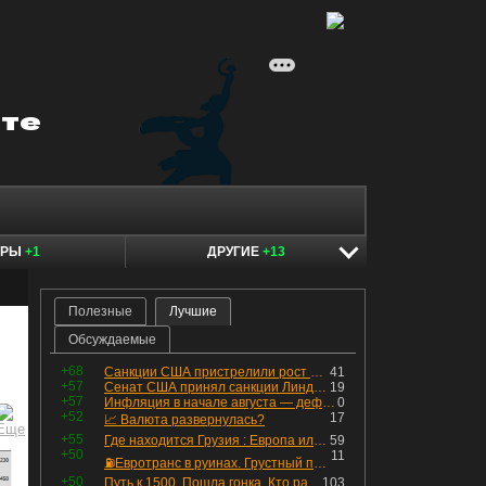
ЕРЫ
+1
ДРУГИЕ
+13
Полезные
Лучшие
Обсуждаемые
+68
Санкции США пристрелили рост акций в России
41
+57
Сенат США принял санкции Линдси Грэма против России
19
+57
Инфляция в начале августа — дефляция из-за топлива и плодоовощной корзины, но услуги продолжают дорожать, а рубль начал ослабевать.
0
+52
17
📈 Валюта развернулась?
+55
Где находится Грузия : Европа или Азия
59
+50
11
⛽️Евротранс в руинах. Грустный пост😶😞 Что изменилось в облигациях?
+50
Путь к 1500. Пошла гонка. Кто раньше продаст.
103