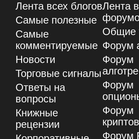
Лента всех блогов
Лента 
форум
Самые полезные
Общие
Самые
комментируемые
Форум 
Новости
Форум
алготре
Торговые сигналы
Форум
Ответы на
опцион
вопросы
Форум
Книжные
крипто
рецензии
Форум 
Корпоративные