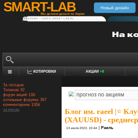
SMART-LAB
Новый дизайн
Мы делаем деньги на бирже
РЕКЛАМА • CONFA.SMART-LAB.RU
КОТИРОВКИ
АКЦИИ
+8
За сегодня
Топиков: 92
форум акций: 106
остальные форумы: 387
комментариев: 1006
за месяц
Блог им. raeel
|
⭐️ Кл
(XAUUSD) - среднесро
|
Раиль
13 июля 2023, 10:44