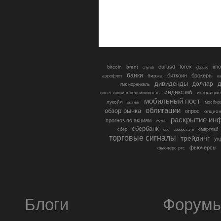
eurusd
forex
imo
bitcoin
brent
cnyrub
gbpusd
банки
биткоин
брокеры
биржа
аэрофлот
в
дивиденды
доллар
д
гмк норникель
индекс мб
инфляция
инвестиции в недвижимость
мобильный пост
лукойл
мосбир
магнит
облигации
обзор рынка
опрос
опцио
раскрытие ин
прогноз по акциям
путин
сбербанк
сбер
северсталь
смартлаб
сво
торговые сигналы
трейдинг
ук
фьючерсы
фьючерс ртс
Блоги
Форум