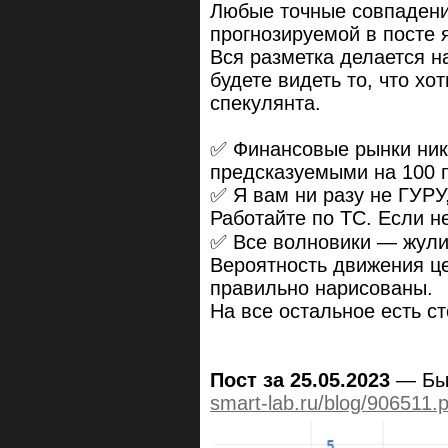
Любые точные совпадени
прогнозируемой в посте
Вся разметка делается н
будете видеть то, что хо
спекулянта.
✅ Финансовые рынки ник
предсказуемыми на 100 п
✅ Я вам ни разу не ГУРУ,
Работайте по ТС. Если не
✅ Все волновики — жулик
Вероятность движения ц
правильно нарисованы.
На все остальное есть с
Пост за 25.05.2023
— Бы
smart-lab.ru/blog/906511.