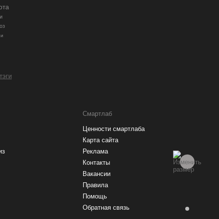
юта
и
оз
ии
 тэги
Смартлаб
Ценности смартлаба
Карта сайта
из
Реклама
Контакты
Вакансии
Правила
Помощь
Обратная связь