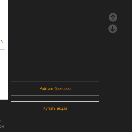
3
ь
Рейтинг брокеров
Купить акции
а
ром