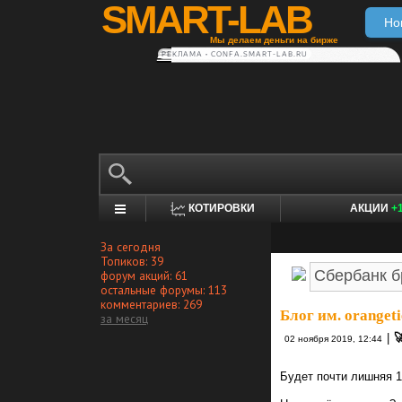
SMART-LAB
Но
Мы делаем деньги на бирже
РЕКЛАМА • CONFA.SMART-LAB.RU
КОТИРОВКИ
АКЦИИ
+
За сегодня
Топиков: 39
форум акций: 61
остальные форумы: 113
комментариев: 269
Блог им. orangeti
за месяц
|

02 ноября 2019, 12:44
Будет почти лишняя 1