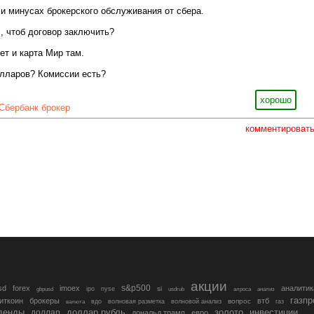
и минусах брокерского обслуживания от сбера.
, чтоб договор заключить?
ет и карта Мир там.
олларов? Комиссии есть?
хорошо
Сбербанк брокер
комментироват
акции
s&p500
sd
forex
imoex
аналитик
si
gbpusd
ipo
nyse
usdrub
алроса
анализ
газп
иткоин
брокеры
втб
вопрос
валюта
вдо
волновая разметка
волновой анализ
газ
денды
золото
инвестиции
доллар
доллар рубль
дональд трамп
евро