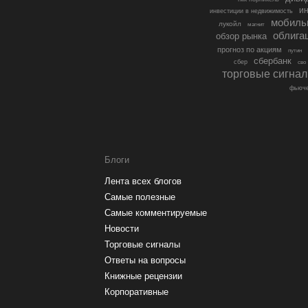
ин
инвестиции в недвижимость
мобиль
лукойл
магнит
облига
обзор рынка
прогноз по акциям
путин
сбербанк
сбер
сво
торговые сигна
фьюче
Блоги
Лента всех блогов
Самые полезные
Самые комментируемые
Новости
Торговые сигналы
Ответы на вопросы
Книжные рецензии
Корпоративные