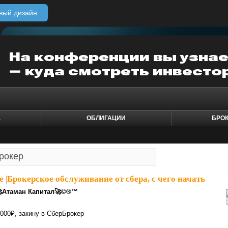
вый дизайн
1
ОБЛИГАЦИИ
БРО
e
|
Брокерское обслуживание от сбера, с чего начать
Атаман Капитал🚀©®™
000₽, закину в СберБрокер