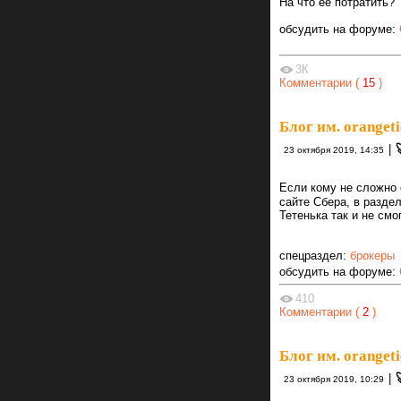
На что её потратить?
обсудить на форуме:
3К
Комментарии (
15
)
Блог им. orangeti
|
23 октября 2019, 14:35
Если кому не сложно о
сайте Сбера, в раздел
Тетенька так и не смо
спецраздел:
брокеры
обсудить на форуме:
410
Комментарии (
2
)
Блог им. orangeti
|
23 октября 2019, 10:29