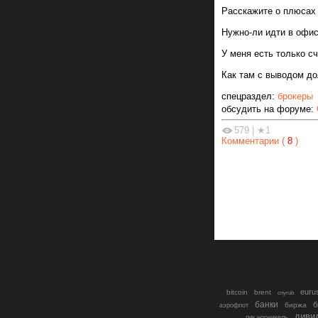
Расскажите о плюсах 
Нужно-ли идти в офис
У меня есть только сч
Как там с выводом д
спецраздел:
брокеры
обсудить на форуме:
579
|
★1
Комментарии (
8
)
euru
bitcoin
brent
cnyrub
банки
б
биржа
аэрофлот
диви
гмк норникель