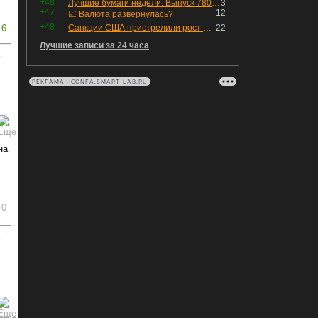
+48
Лучшие бумаги недели. Выпуск 780 – обновления для пятницы
3
+47
12
📈 Валюта развернулась?
+48
6
Санкции США пристрелили рост акций в России
22
Лучшие записи за 24 часа
ь
РЕКЛАМА • CONFA.SMART-LAB.RU
на
0
ь