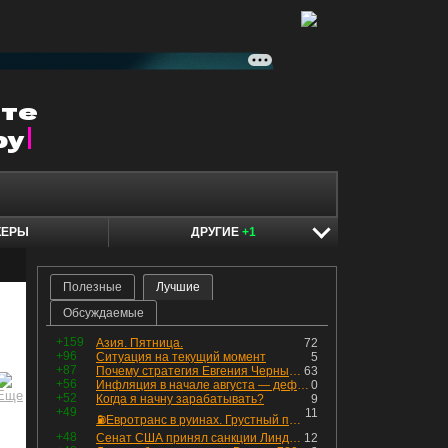
КЕРЫ
ДРУГИЕ
+1
Полезные
Лучшие
Обсуждаемые
+159
Азия. Пятница.
72
+96
Ситуация на текущий момент
5
+87
Почему стратегия Евгения Черных приведет вас к убыткам в 2026 году
63
+56
Инфляция в начале августа — дефляция из-за топлива и плодоовощной корзины, но услуги продолжают дорожать, а рубль начал ослабевать.
0
+52
Когда я начну зарабатывать?
9
+49
11
⛽️Евротранс в руинах. Грустный пост😶😞 Что изменилось в облигациях?
+48
Сенат США принял санкции Линдси Грэма против России
12