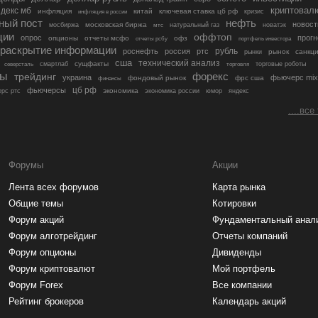
криптовал
декс мб
инфляция
китай
ключевая ставка цб рф
кризис
инфляция в россии
ный пост
нефть
новост
московская биржа
мосбиржа
мтс
натуральный газ
новатэк
ции
оффтоп
опрос
прогн
опционы
отчеты мсфо
офз
портфель инвестора
отчеты рсбу
раскрытие информации
рубль
роснефть
россия
ртс
рынок
санкц
рынки
сша
технический анализ
сущфакты
торговые роботы
северсталь
смартлаб
торговля
лы
трейдинг
форекс
украина
фьючерс mix
фондовый рынок
фрс сша
финансы
цб рф
фьючерсы
экономика
рс ртс
экономика россии
юмор
яндекс
....все
Форумы
Акции
Лента всех форумов
Карта рынка
Общие темы
Котировки
Форум акций
Фундаментальный анал
Форум алготрейдинг
Отчеты компаний
Форум опционы
Дивиденды
Форум криптовалют
Мой портфель
Форум Forex
Все компании
Рейтинг брокеров
Календарь акций