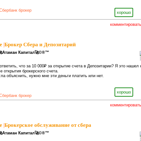
Сбербанк брокер
хорошо
комментироват
e
|
Брокер Сбера и Депозитарий
🚀Атаман Капитал🚀©®™
тветить, что за 10 000₽ за открытие счета в Депозитарии? Я это нашел 
е открытия брокерского счета.
гла объяснить, нужно мне эти деньги платить или нет.
хорошо
Сбербанк брокер
комментироват
e
|
Брокерское обслуживание от сбера
🚀Атаман Капитал🚀©®™