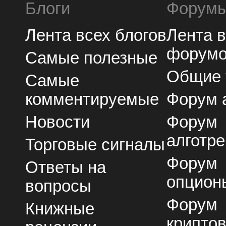
Блоги
Форум
Лента всех блогов
Лента 
форум
Самые полезные
Общие
Самые
комментируемые
Форум 
Новости
Форум
алготре
Торговые сигналы
Форум
Ответы на
опцион
вопросы
Форум
Книжные
крипто