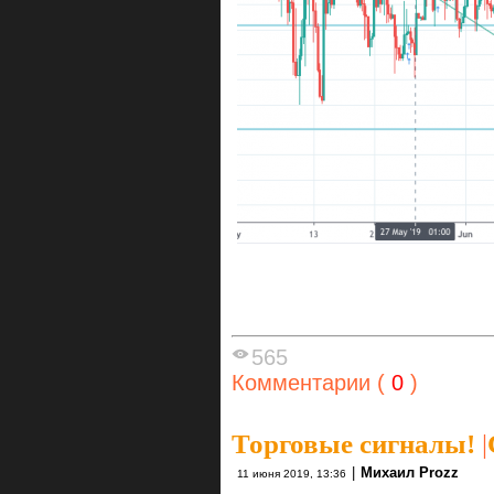
565
Комментарии (
0
)
Торговые сигналы!
|
|
Михаил Prozz
11 июня 2019, 13:36