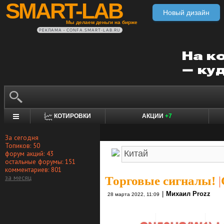
SMART-LAB
Новый дизайн
Мы делаем деньги на бирже
РЕКЛАМА • CONFA.SMART-LAB.RU
КОТИРОВКИ
АКЦИИ
+7
За сегодня
Топиков: 50
форум акций: 43
остальные форумы: 151
комментариев: 801
за месяц
Торговые сигналы!
|
|
Михаил Prozz
28 марта 2022, 11:09