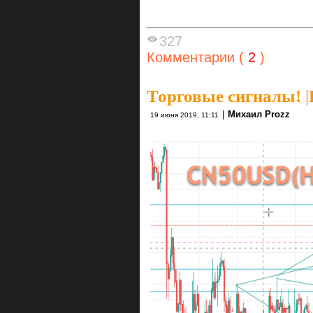
327
Комментарии (
2
)
Торговые сигналы!
|
|
Михаил Prozz
19 июня 2019, 11:11