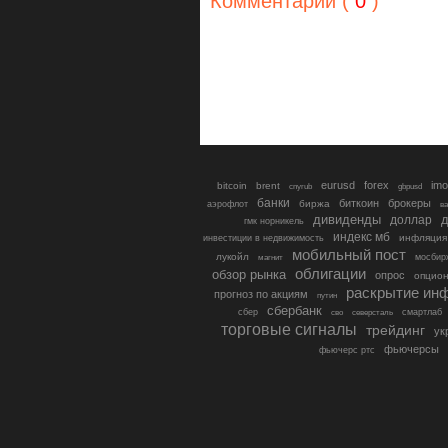
Комментарии (
0
)
eurusd
forex
imo
bitcoin
brent
cnyrub
gbpusd
банки
биткоин
брокеры
биржа
аэрофлот
в
дивиденды
доллар
д
гмк норникель
индекс мб
инфляция
инвестиции в недвижимость
мобильный пост
лукойл
мосбир
магнит
облигации
обзор рынка
опрос
опцио
раскрытие ин
прогноз по акциям
путин
сбербанк
сбер
северсталь
смартлаб
сво
торговые сигналы
трейдинг
ук
фьючерсы
фьючерс ртс