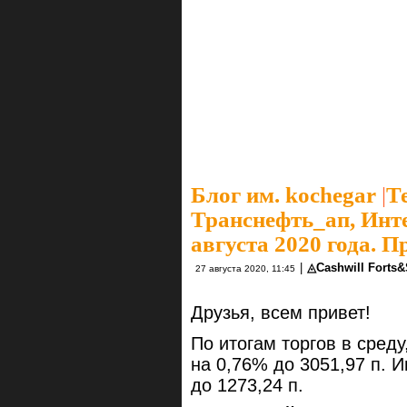
Блог им. kochegar
|
Т
Транснефть_ап, Инт
августа 2020 года. П
|
◬Cashwill Forts
27 августа 2020, 11:45
Друзья, всем привет!
По итогам торгов в сред
на 0,76% до 3051,97 п. 
до 1273,24 п.