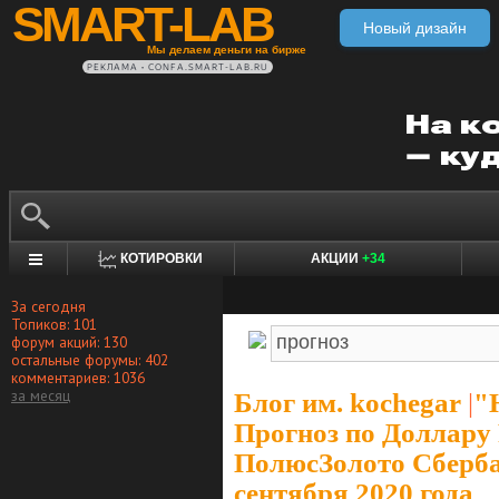
SMART-LAB
Новый дизайн
Мы делаем деньги на бирже
РЕКЛАМА • CONFA.SMART-LAB.RU
КОТИРОВКИ
АКЦИИ
+34
За сегодня
Топиков: 101
форум акций: 130
остальные форумы: 402
комментариев: 1036
за месяц
Блог им. kochegar
|
"
Прогноз по Доллару
ПолюсЗолото Сберба
сентября 2020 года