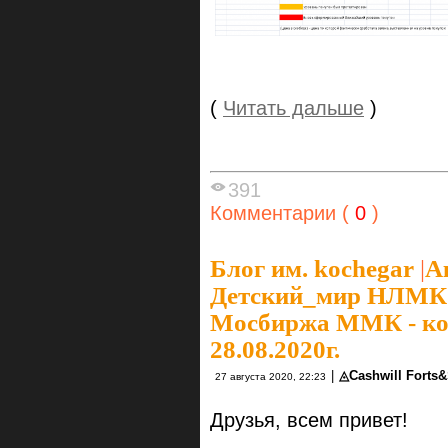
(
Читать дальше
)
391
Комментарии (
0
)
Блог им. kochegar
|
А
Детский_мир НЛМК 
Мосбиржа ММК - ког
28.08.2020г.
|
◬Cashwill Forts
27 августа 2020, 22:23
Друзья, всем привет!