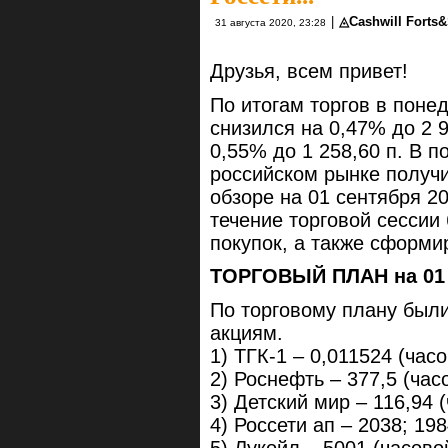
|
◬Cashwill Forts
31 августа 2020, 23:28
Друзья, всем привет!
По итогам торгов в поне
снизился на 0,47% до 2 
0,55% до 1 258,60 п. В 
российском рынке получ
обзоре на 01 сентября 2
течение торговой сесси
покупок, а также сформи
ТОРГОВЫЙ ПЛАН на 01 с
По торговому плану были
акциям.
1) ТГК-1 – 0,011524 (часо
2) Роснефть – 377,5 (час
3) Детский мир – 116,94 
4) Россети ап – 2038; 198
5) Лукойл – 5001 (часово