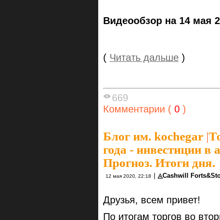
Видеообзор на 14 мая 2
(
Читать дальше
)
669
Комментарии (
0
)
Блог им. kochegar
|
Т
года - инвестиции в
Прогноз. Итоги дня.
|
◬Cashwill Forts&S
12 мая 2020, 22:18
Друзья, всем привет!
По итогам торгов во вто