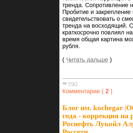
тренда. Сопротивление н
Пробитие и закрепление
свидетельствовать о сме
тренда на восходящий. С
краткосрочно повлиял на
время общая картина мож
рубля.
(
Читать дальше
)
790
Комментарии (
2
)
Блог им. kochegar
|
О
года - коррекция н
Роснефть Лукойл А
Россети...