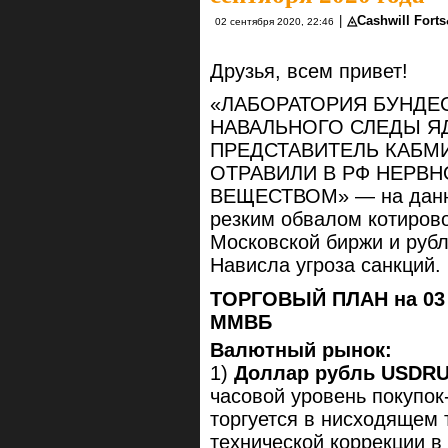
|
◬Cashwill Fort
02 сентября 2020, 22:46
Друзья, всем привет!
«ЛАБОРАТОРИЯ БУНДЕ
НАВАЛЬНОГО СЛЕДЫ ЯД
ПРЕДСТАВИТЕЛЬ КАБМИ
ОТРАВИЛИ В РФ НЕРВ
ВЕЩЕСТВОМ» — на данну
резким обвалом котиров
Московской биржи и рубл
Нависла угроза санкций.
ТОРГОВЫЙ ПЛАН на 03 с
ММВБ
Валютный рынок:
1)
Доллар рубль USDR
часовой уровень покупок
торгуется в нисходящем 
технической коррекции в