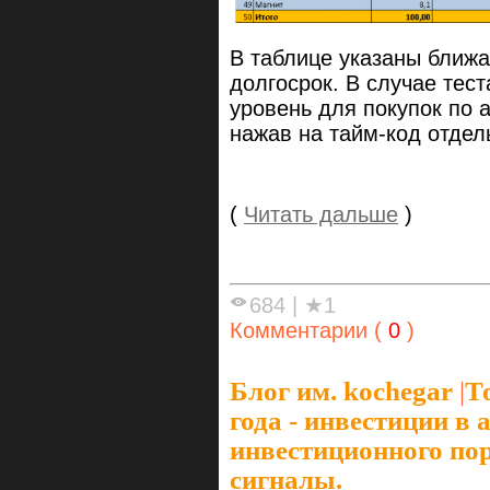
В таблице указаны ближа
долгосрок. В случае тес
уровень для покупок по 
нажав на тайм-код отдель
(
Читать дальше
)
684
|
★1
Комментарии (
0
)
Блог им. kochegar
|
Т
года - инвестиции в
инвестиционного по
сигналы.