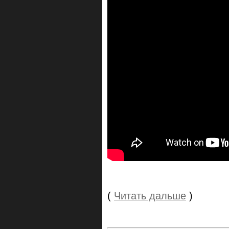
(
Читать дальше
)