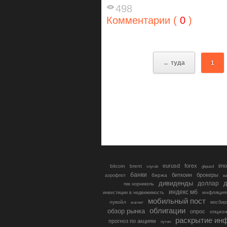
498
Комментарии (
0
)
← туда
1
eurusd
forex
imo
bitcoin
brent
cnyrub
gbpusd
банки
биткоин
брокеры
биржа
аэрофлот
в
дивиденды
доллар
д
гмк норникель
индекс мб
инфляция
инвестиции в недвижимость
мобильный пост
лукойл
мосбир
магнит
облигации
обзор рынка
опрос
опцио
раскрытие ин
прогноз по акциям
путин