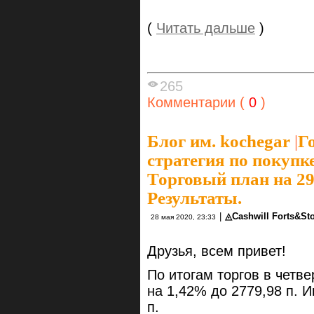
(
Читать дальше
)
265
Комментарии (
0
)
Блог им. kochegar
|
Г
стратегия по покуп
Торговый план на 29
Результаты.
|
◬Cashwill Forts&S
28 мая 2020, 23:33
Друзья, всем привет!
По итогам торгов в четв
на 1,42% до 2779,98 п. 
п.