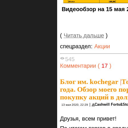
Видеообзор на 15 мая 
(
Читать дальше
)
спецраздел:
Акции
545
Комментарии (
17
)
Блог им. kochegar
|
Т
года. Обзор моего п
покупку акций в дол
|
◬Cashwill Forts&S
13 мая 2020, 22:29
Друзья, всем привет!