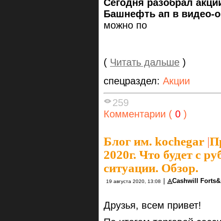
Сегодня разобрал акци
Башнефть ап в видео-о
можно по
(
Читать дальше
)
спецраздел:
Акции
259
Комментарии (
0
)
Блог им. kochegar
|
П
2020г. Что будет с 
ситуации. Обзор.
|
◬Cashwill Forts
19 августа 2020, 13:08
Друзья, всем привет!