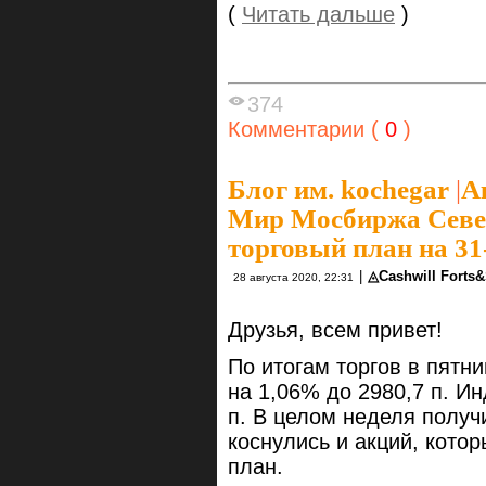
(
Читать дальше
)
374
Комментарии (
0
)
Блог им. kochegar
|
А
Мир Мосбиржа Север
торговый план на 31
|
◬Cashwill Forts
28 августа 2020, 22:31
Друзья, всем привет!
По итогам торгов в пятни
на 1,06% до 2980,7 п. И
п. В целом неделя полу
коснулись и акций, кото
план.