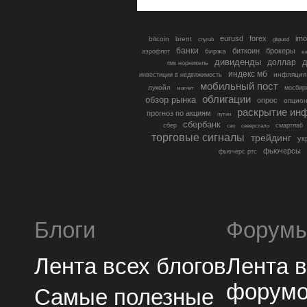
eurusd
forex
imo
bitcoin
brent
cnyrub
gbpusd
банки
биткоин
брокеры
биржа
аэрофлот
в
дивиденды
доллар
д
гмк норникель
индекс мб
инфляция
инвестиции в недвижимость
мобильный пост
лукойл
мосбир
магнит
облигации
обзор рынка
опрос
опцио
раскрытие ин
прогноз по акциям
путин
сбербанк
сбер
северсталь
смартлаб
сво
торговые сигналы
трейдинг
ук
фьючерсы
фьючерс ртс
Блоги
Форум
Лента всех блогов
Лента 
форум
Самые полезные