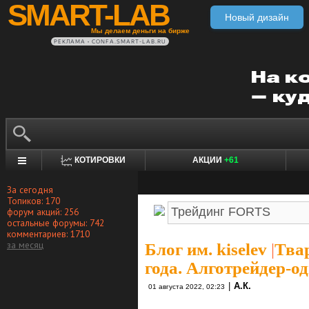
SMART-LAB
Новый дизайн
Мы делаем деньги на бирже
РЕКЛАМА • CONFA.SMART-LAB.RU
КОТИРОВКИ
АКЦИИ
+61
За сегодня
Топиков: 170
форум акций: 256
остальные форумы: 742
комментариев: 1710
за месяц
Блог им. kiselev
|
Тва
года. Алготрейдер-о
|
А.К.
01 августа 2022, 02:23