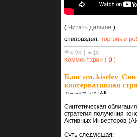
(
Читать дальше
)
спецраздел:
торговые ро
4.9К
|
★10
Комментарии (
0
)
Блог им. kiselev
|
Синт
консервативная стра
|
А.К.
11 июля 2022, 07:52
Синтетическая облигаци
стратегия получения кон
Активных Инвесторов (АИ
Суть следующая: