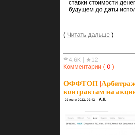
ставки стоимости дене
будущем до даты испол
(
Читать дальше
)
4.6К
|
★12
Комментарии (
0
)
ОФФТОП
|
Арбитраж
контрактам на акци
|
А.К.
02 июня 2022, 06:42