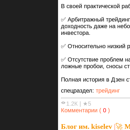
В своей практической ра
✅ Арбитражный трейдинг
доходность даже на небо
инвестора.
✅ Относительно низкий р
✅ Отсутствие проблем на
ложные пробои, сносы с
Полная история в Дзен 
спецраздел:
трейдинг
1.2К
|
★5
Комментарии (
0
)
Блог им. kiselev
|
🚀 