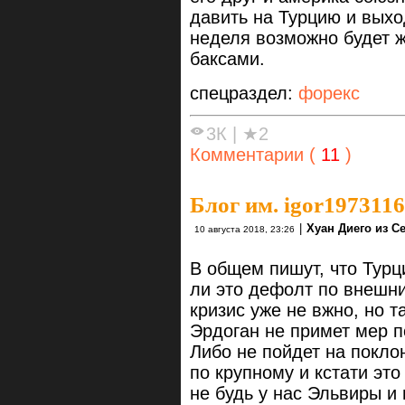
давить на Турцию и выхо
неделя возможно будет 
баксами.
спецраздел:
форекс
3К
|
★2
Комментарии (
11
)
Блог им. igor1973116
|
Хуан Диего из С
10 августа 2018, 23:26
В общем пишут, что Турц
ли это дефолт по внешн
кризис уже не вжно, но та
Эрдоган не примет мер п
Либо не пойдет на поклон
по крупному и кстати это
не будь у нас Эльвиры и 