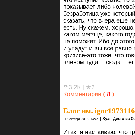
показывает либо нолевой
безработица уже который
сказать, что вчера еще н
есть. Ну скажем, хорошо,
каком месяце, какого год
не поможет. Ибо до этог
и упадут и вы все равно 
кризисе-это тоже, что го
членом туда… сюда… еще
3.2К
|
★2
Комментарии (
8
)
Блог им. igor1973116
|
Хуан Диего из С
12 октября 2018, 14:45
Итак, я настаиваю, что 