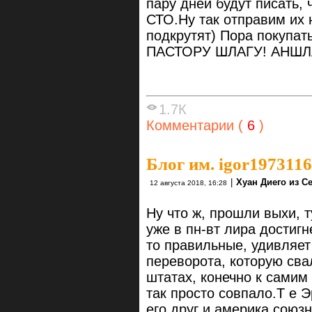
пару дней будут писать, 
СТО.Ну так отправим их 
подкрутят) Пора покупать
ПАСТОРУ ШЛАГУ! АНШЛ
1.7К
Комментарии (
6
)
Блог им. igor1973116
|
Хуан Диего из С
12 августа 2018, 16:28
Ну что ж, прошли выхи, 
уже в пн-вт лира достиг
то правильные, удивляет 
переворота, которую сва
штатах, конечно к самим
так просто совпало.Т е 
его друг и америка союз