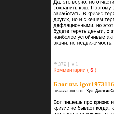
Да, это верно, но отчаст
сохранить кэш. Поэтому 
заработать. В кризис тер
других, но и с кешем те
дефляционными, но этот
будете терять деньги, с 
наиболее устойчивые ак
акции, не недвижимость.
379
|
★1
Комментарии (
6
)
Блог им. igor1973116
|
Хуан Диего из С
12 октября 2018, 16:05
Вот пишешь про кризис и
кризис не бывает когда, к
что наступил кризис, то 