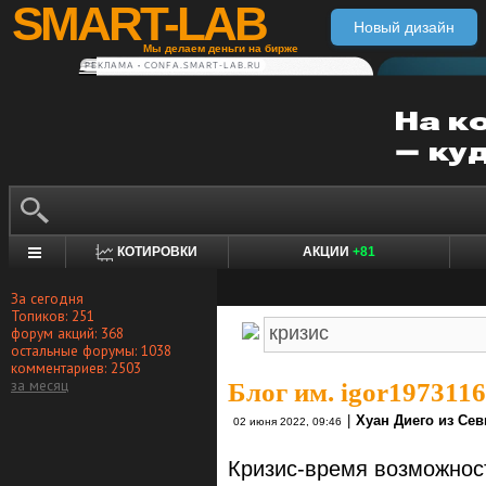
SMART-LAB
Новый дизайн
Мы делаем деньги на бирже
РЕКЛАМА • CONFA.SMART-LAB.RU
КОТИРОВКИ
АКЦИИ
+81
За сегодня
Топиков: 251
форум акций: 368
остальные форумы: 1038
комментариев: 2503
за месяц
Блог им. igor1973116
|
Хуан Диего из Се
02 июня 2022, 09:46
Кризис-время возможност