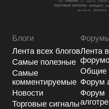
сбербанк
сбер
северсталь
смартлаб
сво
торговые сигналы
трейдинг
ук
фьючерсы
фьючерс ртс
Блоги
Форум
Лента всех блогов
Лента 
форум
Самые полезные
Общие
Самые
комментируемые
Форум 
Новости
Форум
алготре
Торговые сигналы