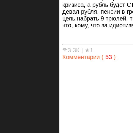
кризиса, а рубль будет С
девал рубля, пенсии в гр
цель набрать 9 трюлей, т
что, кому, что за идиотиз
3.3К
|
★1
Комментарии (
53
)