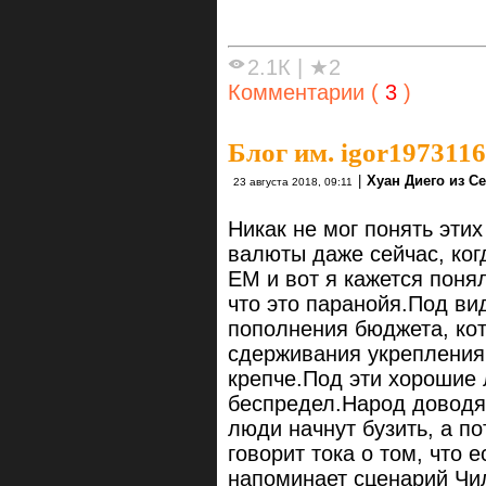
2.1К
|
★2
Комментарии (
3
)
Блог им. igor1973116
|
Хуан Диего из С
23 августа 2018, 09:11
Никак не мог понять эти
валюты даже сейчас, ког
ЕМ и вот я кажется понял
что это паранойя.Под в
пополнения бюджета, кот
сдерживания укрепления 
крепче.Под эти хорошие 
беспредел.Народ доводят
люди начнут бузить, а по
говорит тока о том, что 
напоминает сценарий Чи