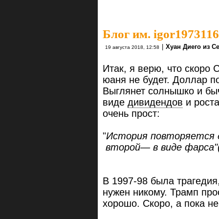
Блог им. igor1973116
|
Хуан Диего из С
19 августа 2018, 12:58
Итак, я верю, что скоро
юаня не будет. Доллар по
Выглянет солнышко и быч
виде
дивидендов
и роста
очень прост:
"
История повторяется д
второй— в виде фарса"(
В 1997-98 была трагедия
нужен никому. Трамп прос
хорошо. Скоро, а пока н