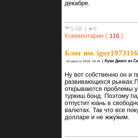
декабре.
5.6К
|
★6
Комментарии (
116
)
Блог им. igor1973116
|
Хуан Диего из С
10 августа 2018, 18:36
Ну вот собственно он и 
развивающихся рынках.П
открываются проблемы у 
туркиш бонд. Поэтому па
отпустит юань в свобод
валютах. Так что все пок
долларе и не жжужим.