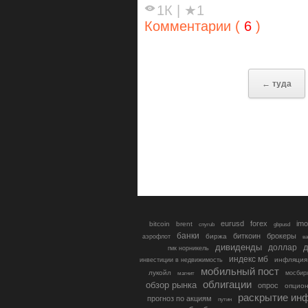
1К
|
★1
Комментарии (
6
)
← туда
eurusd
forex
imo
bitcoin
brent
cnyrub
gbpusd
банки
биткоин
брокеры
биржа
аэрофлот
в
дивиденды
доллар
д
гмк норникель
индекс мб
инфляция
инвестиции в недвижимость
мобильный пост
лукойл
мосбир
магнит
облигации
обзор рынка
опрос
опцио
раскрытие ин
прогноз по акциям
путин