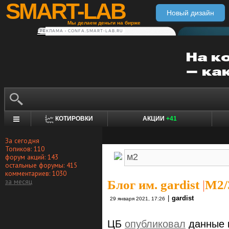
SMART-LAB
Новый дизайн
Мы делаем деньги на бирже
РЕКЛАМА • CONFA.SMART-LAB.RU
КОТИРОВКИ
АКЦИИ
+41
За сегодня
Топиков: 110
форум акций: 143
остальные форумы: 415
комментариев: 1030
за месяц
Блог им. gardist
|
М2/
|
gardist
29 января 2021, 17:26
ЦБ
опубликовал
данные п