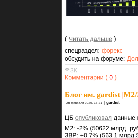
(
Читать дальше
)
спецраздел:
форекс
обсудить на форуме:
Дол
3К
Комментарии (
0
)
Блог им. gardist
|
М2/
|
gardist
28 февраля 2020, 18:21
ЦБ
опубликовал
данные п
M2: -2% (50622 млрд. ру
ЗВР: +0.7% (563.1 млрд.$