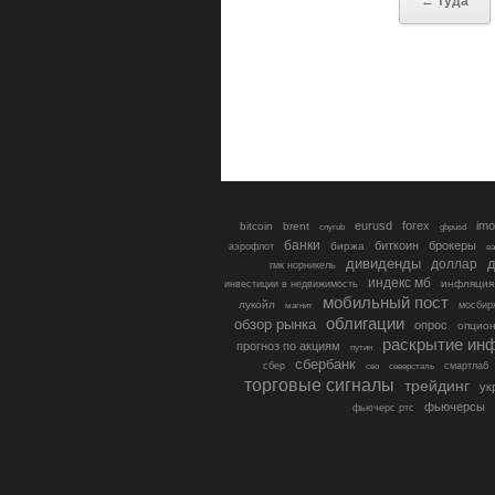
← туда
eurusd
forex
imo
bitcoin
brent
cnyrub
gbpusd
банки
биткоин
брокеры
биржа
аэрофлот
в
дивиденды
доллар
д
гмк норникель
индекс мб
инфляция
инвестиции в недвижимость
мобильный пост
лукойл
мосбир
магнит
облигации
обзор рынка
опрос
опцио
раскрытие ин
прогноз по акциям
путин
сбербанк
сбер
северсталь
смартлаб
сво
торговые сигналы
трейдинг
ук
фьючерсы
фьючерс ртс