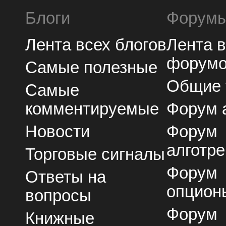
Блоги
Форум
Лента всех блогов
Лента 
форум
Самые полезные
Общие
Самые
комментируемые
Форум 
Новости
Форум
алготре
Торговые сигналы
Форум
Ответы на
опцион
вопросы
Форум
Книжные