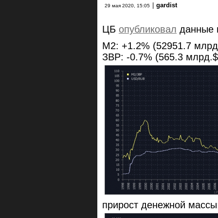
|
gardist
29 мая 2020, 15:05
ЦБ
опубликовал
данные п
M2: +1.2% (52951.7 млрд.
ЗВР: -0.7% (565.3 млрд.$
прирост денежной массы