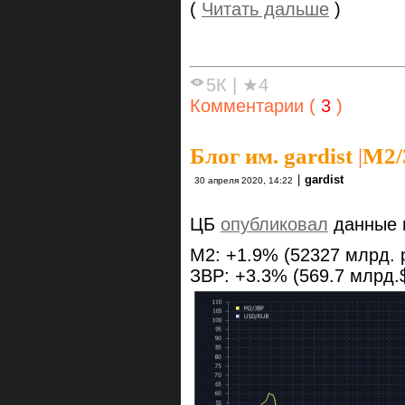
(
Читать дальше
)
5К
|
★4
Комментарии (
3
)
Блог им. gardist
|
М2/
|
gardist
30 апреля 2020, 14:22
ЦБ
опубликовал
данные п
M2: +1.9% (52327 млрд. 
ЗВР: +3.3% (569.7 млрд.$