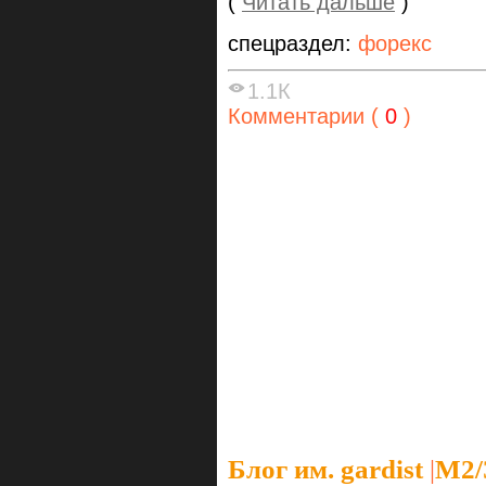
(
Читать дальше
)
спецраздел:
форекс
1.1К
Комментарии (
0
)
Блог им. gardist
|
М2/