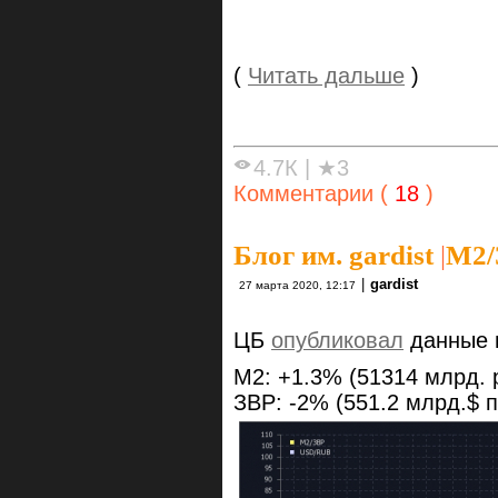
(
Читать дальше
)
4.7К
|
★3
Комментарии (
18
)
Блог им. gardist
|
М2/
|
gardist
27 марта 2020, 12:17
ЦБ
опубликовал
данные п
M2: +1.3% (51314 млрд. 
ЗВР: -2% (551.2 млрд.$ п