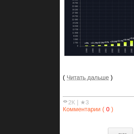
(
Читать дальше
)
2К
|
★3
Комментарии (
0
)