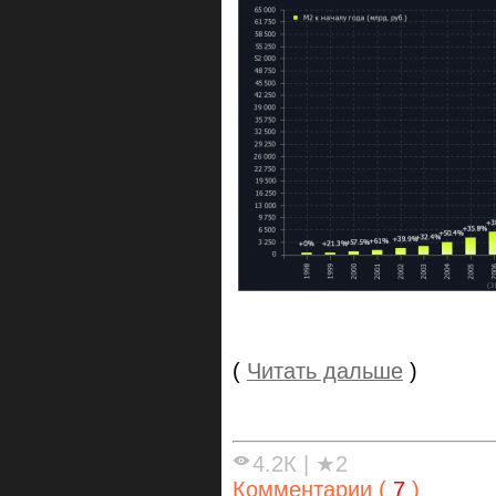
(
Читать дальше
)
4.2К
|
★2
Комментарии (
7
)