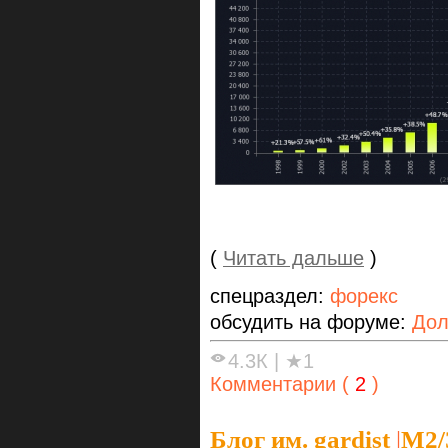
(
Читать дальше
)
спецраздел:
форекс
обсудить на форуме:
Дол
4.3К
|
★1
Комментарии (
2
)
Блог им. gardist
|
М2/