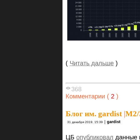
(
Читать дальше
)
368
Комментарии (
2
)
Блог им. gardist
|
М2/
|
gardist
31 декабря 2019, 15:39
ЦБ
опубликовал
данные п