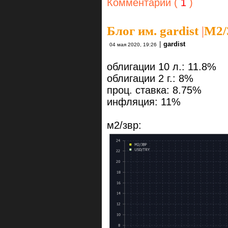
Комментарии (
1
)
Блог им. gardist
|
М2/
|
gardist
04 мая 2020, 19:26
облигации 10 л.: 11.8%
облигации 2 г.: 8%
проц. ставка: 8.75%
инфляция: 11%
м2/звр: