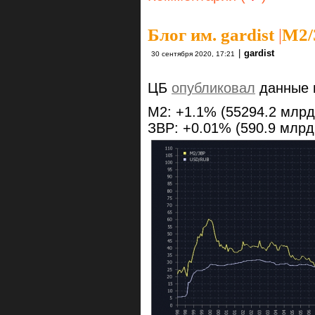
Блог им. gardist
|
М2/
|
gardist
30 сентября 2020, 17:21
ЦБ
опубликовал
данные п
M2: +1.1% (55294.2 млрд.
ЗВР: +0.01% (590.9 млрд