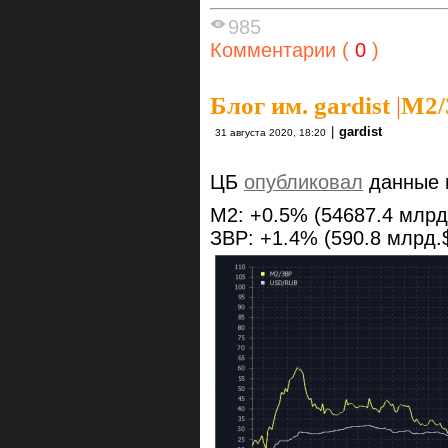
985
Комментарии (
0
)
Блог им. gardist
|
М2/
|
gardist
31 августа 2020, 18:20
ЦБ
опубликовал
данные п
M2: +0.5% (54687.4 млрд.
ЗВР: +1.4% (590.8 млрд.$