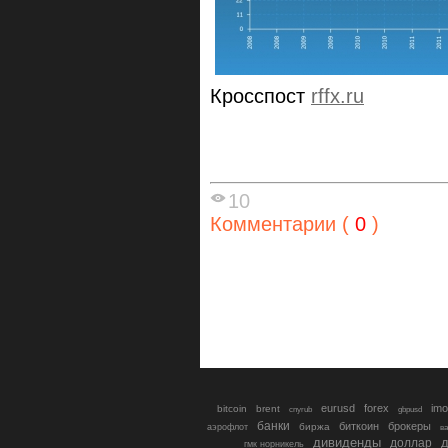
Кросспост
rffx.ru
10
Комментарии (
0
)
eurusd
forex
imo
bitcoin
brent
cnyrub
gbpusd
банки
биткоин
брокеры
биржа
аэрофлот
в
дивиденды
доллар
д
гмк норникель