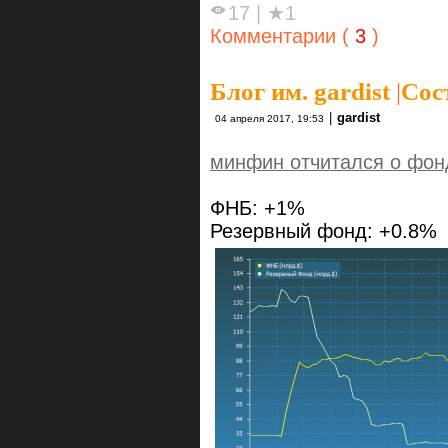
17
|
★1
Комментарии (
3
)
Блог им. gardist
|
Сос
|
gardist
04 апреля 2017, 19:53
минфин отчитался о фон
ФНБ: +1%
Резервный фонд: +0.8%