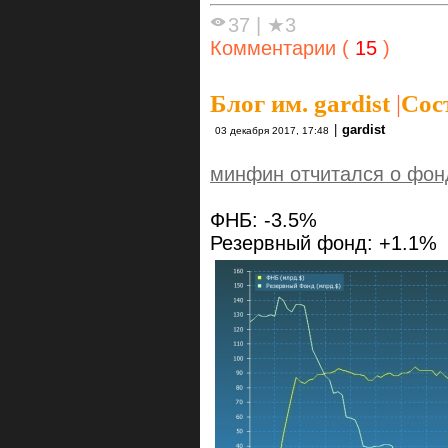
37
|
★3
Комментарии (
15
)
Блог им. gardist
|
Сос
|
gardist
03 декабря 2017, 17:48
минфин отчитался о фон
ФНБ: -3.5%
Резервный фонд: +1.1%