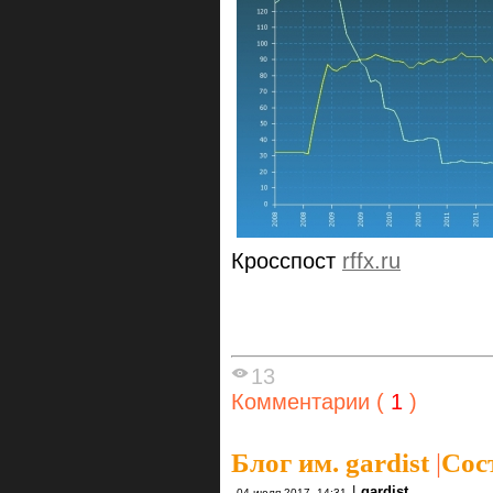
Кросспост
rffx.ru
13
Комментарии (
1
)
Блог им. gardist
|
Сос
|
gardist
04 июля 2017, 14:31