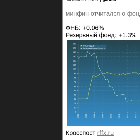
минфин отчитался о фон
ФНБ: +0.06%
Резервный фонд: +1.3%
Кросспост
rffx.ru