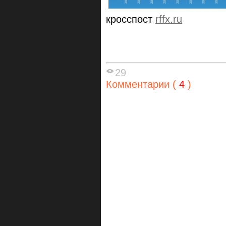
кросспост
rffx.ru
29
Комментарии (
4
)