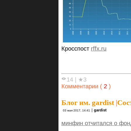
Кросспост
rffx.ru
14
|
★3
Комментарии (
2
)
Блог им. gardist
|
Сос
|
gardist
03 мая 2017, 14:41
минфин отчитался о фон