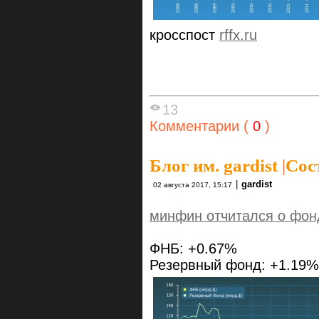
кросспост
rffx.ru
13
Комментарии (
0
)
Блог им. gardist
|
Сос
|
gardist
02 августа 2017, 15:17
минфин отчитался о фон
ФНБ: +0.67%
Резервный фонд: +1.19%