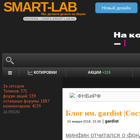
SMART-LAB
Новый дизайн
Мы делаем деньги на бирже
РЕКЛАМА • CONFA.SMART-LAB.RU
КОТИРОВКИ
АКЦИИ
+115
За сегодня
Топиков: 371
форум акций: 539
остальные форумы: 1887
комментариев: 4139
за месяц
Блог им. gardist
|
Сос
|
gardist
10 января 2018, 15:36
минфин отчитался о фон