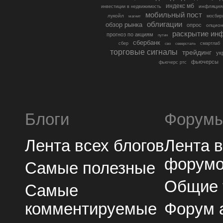
индекс мб
инфляция
инвестиции в недвижимость
мобильный пост
лукойл
мосбир
магнит
облигации
обзор рынка
опрос
опцио
раскрытие ин
прогноз по акциям
путин
сбербанк
сбер
северсталь
смартлаб
сво
торговые сигналы
трейдинг
ук
фьючерсы
фьючерс ртс
Блоги
Форум
Лента всех блогов
Лента 
форум
Самые полезные
Общие
Самые
комментируемые
Форум 