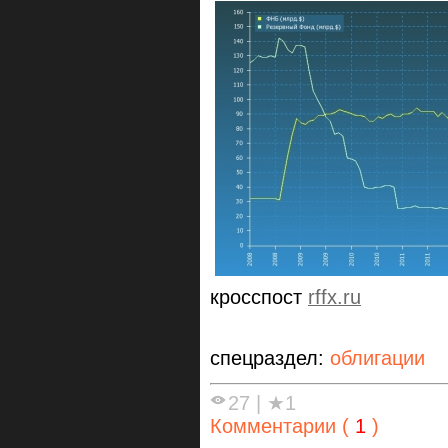
кросспост
rffx.ru
спецраздел:
облигации
27
|
★1
Комментарии (
1
)