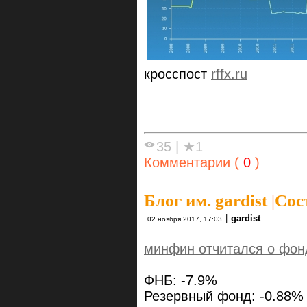
кросспост
rffx.ru
35
|
★1
Комментарии (
0
)
Блог им. gardist
|
Сос
|
gardist
02 ноября 2017, 17:03
минфин отчитался о фон
ФНБ: -7.9%
Резервный фонд: -0.88%