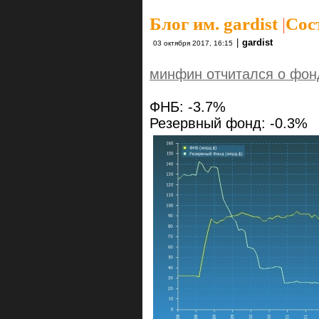
Блог им. gardist
|
Сос
|
gardist
03 октября 2017, 16:15
минфин отчитался о фон
ФНБ: -3.7%
Резервный фонд: -0.3%