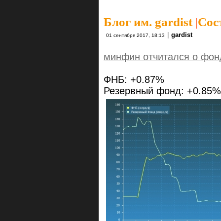
Блог им. gardist
|
Сос
|
gardist
01 сентября 2017, 18:13
минфин отчитался о фон
ФНБ: +0.87%
Резервный фонд: +0.85%