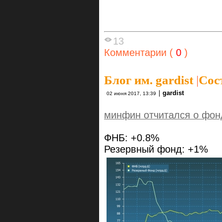
13
Комментарии (
0
)
Блог им. gardist
|
Сос
|
gardist
02 июня 2017, 13:39
минфин отчитался о фон
ФНБ: +0.8%
Резервный фонд: +1%