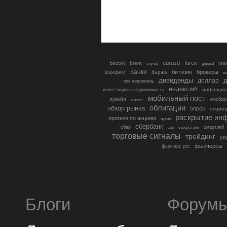
eurusd
forex
imo
bitcoin
brent
cnyrub
gbpusd
банки
биткоин
брокеры
биржа
аэрофлот
в
дивиденды
доллар
д
гмк норникель
индекс мб
инфляция
инвестиции в недвижимость
мобильный пост
лукойл
мосбир
магнит
облигации
обзор рынка
опрос
опцио
раскрытие ин
прогноз по акциям
путин
сбербанк
сбер
северсталь
смартлаб
сво
торговые сигналы
трейдинг
ук
фьючерсы
фьючерс ртс
Блоги
Форум