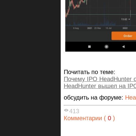
Почитать по теме:
Почему IPO HeadHunter 
HeadHunter вышел на IP
обсудить на форуме:
Hea
413
Комментарии (
0
)