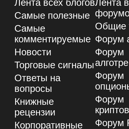
Лента всех блогов
Лента 
форум
Самые полезные
Общие
Самые
комментируемые
Форум 
Новости
Форум
алготре
Торговые сигналы
Форум
Ответы на
опцион
вопросы
Форум
Книжные
крипто
рецензии
Форум 
Корпоративные