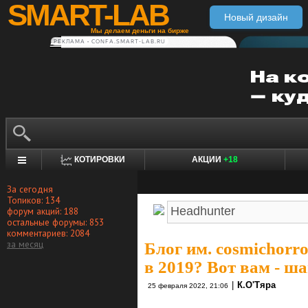
SMART-LAB
Новый дизайн
Мы делаем деньги на бирже
РЕКЛАМА • CONFA.SMART-LAB.RU
КОТИРОВКИ
АКЦИИ
+18
За сегодня
Топиков: 134
форум акций: 188
остальные форумы: 853
комментариев: 2084
за месяц
Блог им. cosmichorr
в 2019? Вот вам - ша
|
К.О'Тяра
25 февраля 2022, 21:06