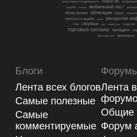
индекс мб
инфляция
инвестиции в недвижимость
мобильный пост
лукойл
мосбир
магнит
облигации
обзор рынка
опрос
опцио
раскрытие ин
прогноз по акциям
путин
сбербанк
сбер
северсталь
смартлаб
сво
торговые сигналы
трейдинг
ук
фьючерсы
фьючерс ртс
Блоги
Форум
Лента всех блогов
Лента 
форум
Самые полезные
Общие
Самые
комментируемые
Форум 