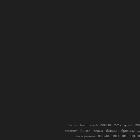
eurusd
forex
imo
bitcoin
brent
cnyrub
gbpusd
банки
биткоин
брокеры
биржа
аэрофлот
в
дивиденды
доллар
д
гмк норникель