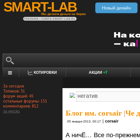
SMART-LAB
Новый дизайн
Мы делаем деньги на бирже
РЕКЛАМА • CONFA.SMART-LAB.RU
КОТИРОВКИ
АКЦИИ
+7
За сегодня
Топиков: 51
форум акций: 45
остальные форумы: 151
комментариев: 812
за месяц
Блог им. corsair
|
Че 
|
corsair
05 января 2013, 00:17
А ничЁ… Все по-прежнему