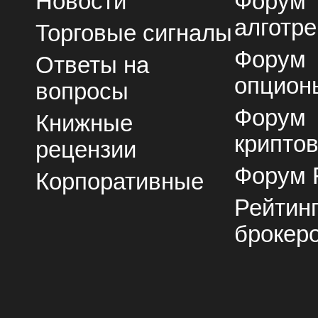
Новости
Форум
алготре
Торговые сигналы
Форум
Ответы на
опцион
вопросы
Форум
Книжные
крипто
рецензии
Форум 
Корпоративные
Рейтин
брокер