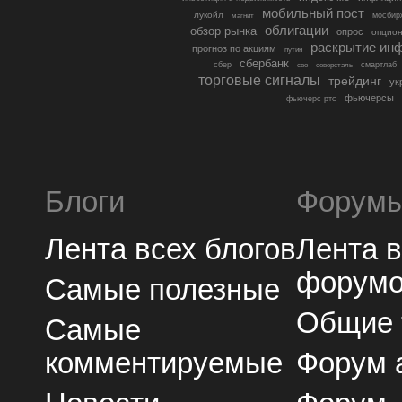
мобильный пост
лукойл
мосбир
магнит
облигации
обзор рынка
опрос
опцио
раскрытие ин
прогноз по акциям
путин
сбербанк
сбер
северсталь
смартлаб
сво
торговые сигналы
трейдинг
ук
фьючерсы
фьючерс ртс
Блоги
Форум
Лента всех блогов
Лента 
форум
Самые полезные
Общие
Самые
комментируемые
Форум 