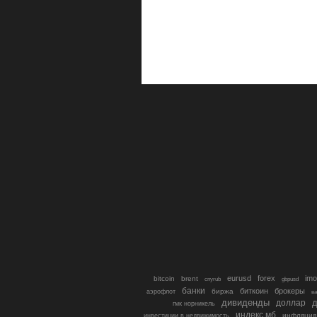
eurusd
forex
imo
bitcoin
brent
cnyrub
gbpusd
банки
биткоин
брокеры
биржа
аэрофлот
в
дивиденды
доллар
д
гмк норникель
индекс мб
инфляция
инвестиции в недвижимость