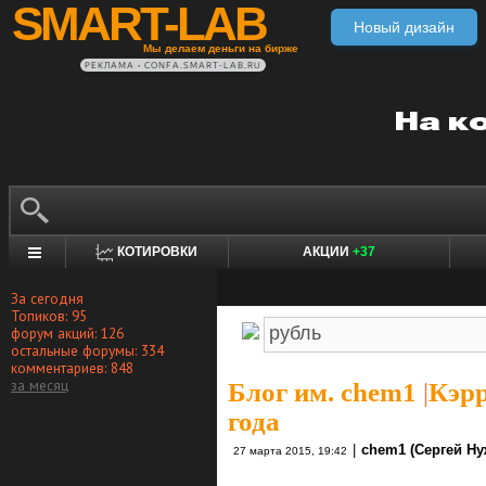
SMART-LAB
Новый дизайн
Мы делаем деньги на бирже
РЕКЛАМА • CONFA.SMART-LAB.RU
КОТИРОВКИ
АКЦИИ
+37
За сегодня
Топиков: 95
форум акций: 126
остальные форумы: 334
комментариев: 848
за месяц
Блог им. chem1
|
Кэрр
года
|
chem1 (Сергей Ну
27 марта 2015, 19:42