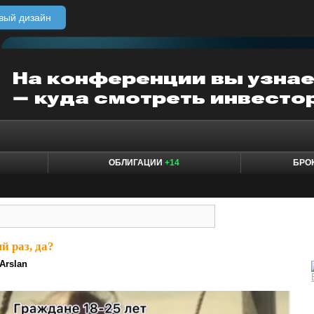
вый дизайн
ОБЛИГАЦИИ
+14
БРО
й раз, да?
Arslan