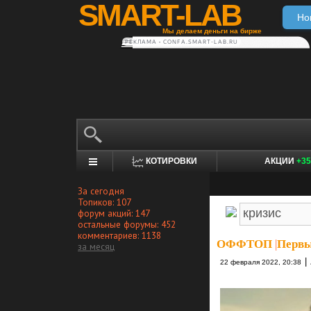
SMART-LAB
Но
Мы делаем деньги на бирже
РЕКЛАМА • CONFA.SMART-LAB.RU
КОТИРОВКИ
АКЦИИ
+35
За сегодня
Топиков: 107
форум акций: 147
остальные форумы: 452
комментариев: 1138
ОФФТОП
|
Первы
за месяц
|
22 февраля 2022, 20:38