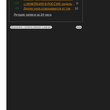
+50
0
📈ИНФЛЯЦИЯ В РОССИИ: недельная дефляция, но в годовом выражении рост 😢
+49
Другие цеха отказываются от таких деталей — а мы построили на них производство с оборотом 70 млн
10
Лучшие записи за 24 часа
РЕКЛАМА • CONFA.SMART-LAB.RU