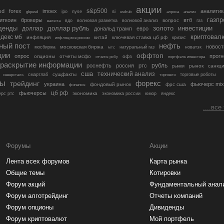
акции
s&p500
sd
forex
imoex
аналитик
si
gbpusd
ipo
nyse
usdrub
алроса
анализ
газп
иткоин
брокеры
втб
вопрос
валюта
вдо
волновая разметка
волновой анализ
газ
денды
золото
инвестиции
доллар
доллар рубль
дональд трамп
евро
криптовал
декс мб
инфляция
китай
ключевая ставка цб рф
кризис
инфляция в россии
ный пост
нефть
новост
московская биржа
мосбиржа
мтс
натуральный газ
новатэк
ции
оффтоп
опрос
прогн
опционы
отчеты мсфо
офз
портфель инвестора
отчеты рсбу
раскрытие информации
рубль
роснефть
россия
ртс
рынок
санкц
рынки
сша
технический анализ
сущфакты
торговые роботы
северсталь
смартлаб
торговля
лы
трейдинг
форекс
украина
фьючерс mix
фондовый рынок
фрс сша
финансы
цб рф
фьючерсы
экономика
рс ртс
экономика россии
юмор
яндекс
....все
Форумы
Акции
Лента всех форумов
Карта рынка
Общие темы
Котировки
Форум акций
Фундаментальный анал
Форум алготрейдинг
Отчеты компаний
Форум опционы
Дивиденды
Форум криптовалют
Мой портфель