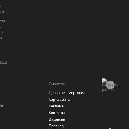
а
ром
юта
и
оз
ии
 тэги
Смартлаб
Ценности смартлаба
Карта сайта
из
Реклама
Контакты
Вакансии
Правила