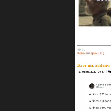
65
Комментарии (
0
)
Блог им. arslan-r
|
A
27 марта 2020, 08:57