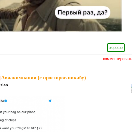
хорошо
комментироват
|
Авиакомпании (с просторов пикабу)
rslan