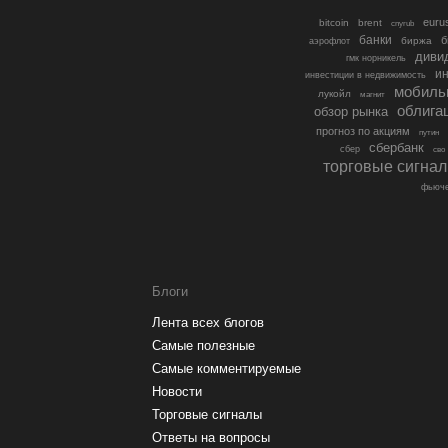
euru
bitcoin
brent
cnyrub
банки
б
биржа
аэрофлот
диви
гмк норникель
ин
инвестиции в недвижимость
мобиль
лукойл
магнит
облига
обзор рынка
прогноз по акциям
путин
сбербанк
сбер
сво
торговые сигна
фьюче
Блоги
Лента всех блогов
Самые полезные
Самые комментируемые
Новости
Торговые сигналы
Ответы на вопросы