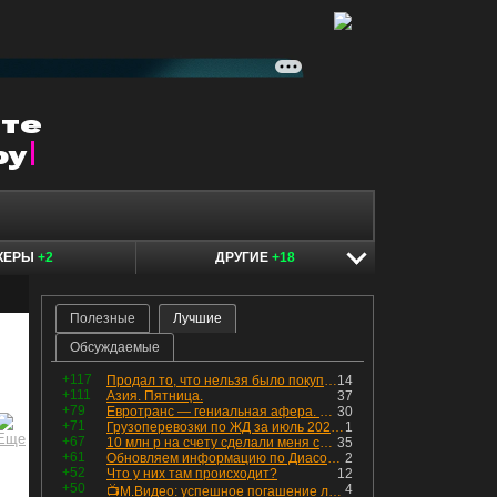
КЕРЫ
+2
ДРУГИЕ
+18
Полезные
Лучшие
Обсуждаемые
+117
Продал то, что нельзя было покупать. Изменения в портфеле
14
+111
Азия. Пятница.
37
+79
Евротранс — гениальная афера. Собрал с инвесторов денег, выплатил дивидендов больше текущей капитализации и ушёл в дефолт
30
+71
Грузоперевозки по ЖД за июль 2026 г. — четвёртый месяц подряд роста, чёрные металлы на уровне прошлого года, а каменный уголь в плюсе.
1
+67
10 млн р на счету сделали меня счастливым? Ожидание vs Реальность!
35
+61
Обновляем информацию по Диасофту: дивиденды и выкуп
2
+52
Что у них там происходит?
12
+50
4
📺М.Видео: успешное погашение любимого флоатера