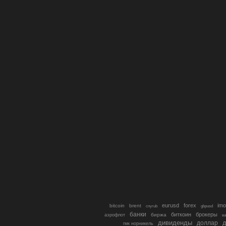
eurusd
forex
imo
bitcoin
brent
cnyrub
gbpusd
банки
биткоин
брокеры
биржа
аэрофлот
в
дивиденды
доллар
д
гмк норникель