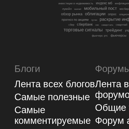
индекс мб
инфляция
инвестиции в недвижимость
мобильный пост
лукойл
мосбир
магнит
облигации
обзор рынка
опрос
опцио
раскрытие ин
прогноз по акциям
путин
сбербанк
сбер
северсталь
смартлаб
сво
торговые сигналы
трейдинг
ук
фьючерсы
фьючерс ртс
Блоги
Форум
Лента всех блогов
Лента 
форум
Самые полезные
Общие
Самые
комментируемые
Форум 