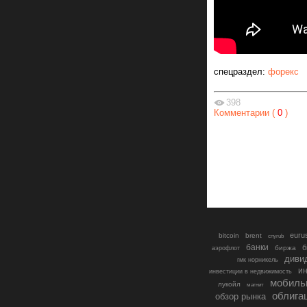
спецраздел:
форекс
398
Комментарии (
0
)
euru
bitcoin
brent
cnyrub
банки
б
биржа
аэрофлот
диви
гмк норникель
ин
инвестиции в недвижимость
мобиль
лукойл
магнит
облига
обзор рынка