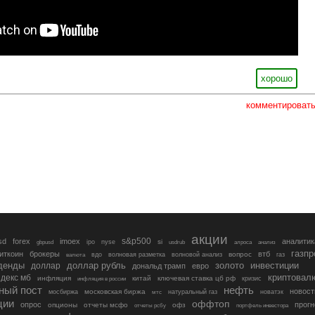
хорошо
комментироват
акции
s&p500
sd
forex
imoex
аналитик
si
gbpusd
ipo
nyse
usdrub
алроса
анализ
газп
иткоин
брокеры
втб
вопрос
валюта
вдо
волновая разметка
волновой анализ
газ
денды
золото
инвестиции
доллар
доллар рубль
дональд трамп
евро
криптовал
декс мб
инфляция
китай
ключевая ставка цб рф
кризис
инфляция в россии
ный пост
нефть
новост
московская биржа
мосбиржа
мтс
натуральный газ
новатэк
ции
оффтоп
опрос
прогн
опционы
отчеты мсфо
офз
портфель инвестора
отчеты рсбу