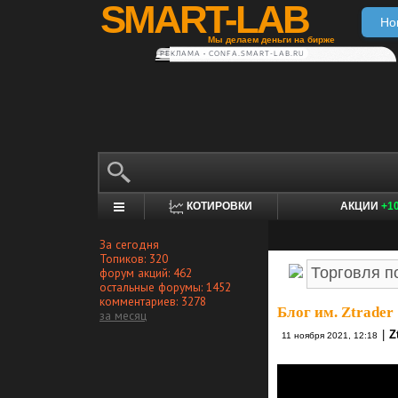
SMART-LAB
Но
Мы делаем деньги на бирже
РЕКЛАМА • CONFA.SMART-LAB.RU
КОТИРОВКИ
АКЦИИ
+1
За сегодня
Топиков: 320
форум акций: 462
остальные форумы: 1452
комментариев: 3278
Блог им. Ztrader
за месяц
|
Z
11 ноября 2021, 12:18