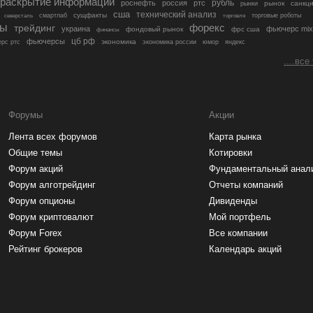
раскрытие информации
рубль
роснефть
россия
ртс
рынок
санкц
рынки
сша
технический анализ
сущфакты
торговые роботы
северсталь
смартлаб
торговля
лы
трейдинг
форекс
украина
фьючерс mix
фондовый рынок
фрс сша
финансы
цб рф
фьючерсы
экономика
рс ртс
экономика россии
юмор
яндекс
....все
Форумы
Акции
Лента всех форумов
Карта рынка
Общие темы
Котировки
Форум акций
Фундаментальный анал
Форум алготрейдинг
Отчеты компаний
Форум опционы
Дивиденды
Форум криптовалют
Мой портфель
Форум Forex
Все компании
Рейтинг брокеров
Календарь акций