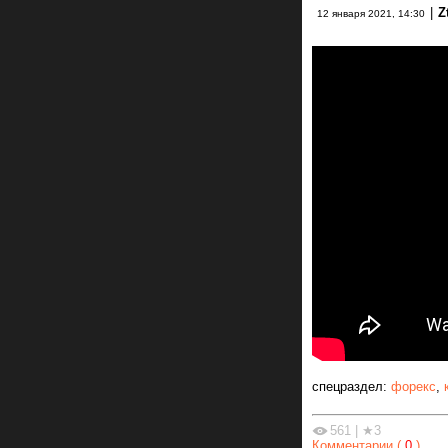
|
Z
12 января 2021, 14:30
спецраздел:
форекс
,
561
|
★3
Комментарии (
0
)