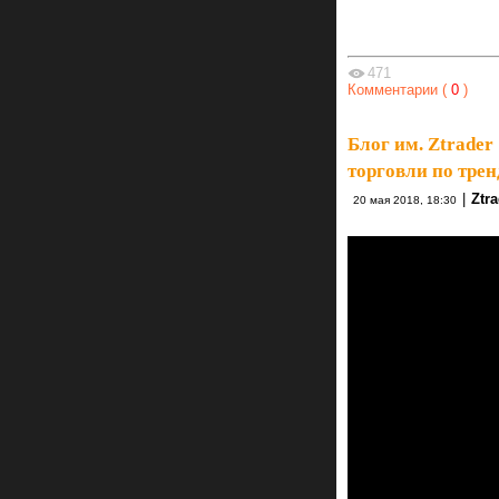
471
Комментарии (
0
)
Блог им. Ztrader
торговли по трен
|
Ztr
20 мая 2018, 18:30