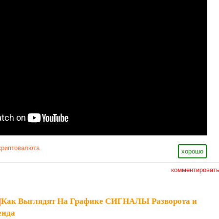
криптовалюта
хорошо
комментироват
|
Как Выглядят На Графике СИГНАЛЫ Разворота и
енда