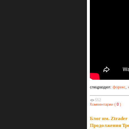
спецраздел:
форекс
,
552
Комментарии (
0
)
Блог им. Ztrader
Продолжения Тр