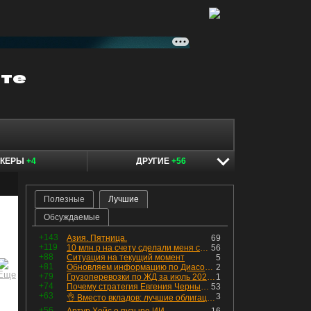
ОКЕРЫ
+4
ДРУГИЕ
+56
Полезные
Лучшие
Обсуждаемые
+143
Азия. Пятница.
69
+119
10 млн р на счету сделали меня счастливым? Ожидание vs Реальность!
56
+88
Ситуация на текущий момент
5
+81
Обновляем информацию по Диасофту: дивиденды и выкуп
2
+79
Грузоперевозки по ЖД за июль 2026 г. — четвёртый месяц подряд роста, чёрные металлы на уровне прошлого года, а каменный уголь в плюсе.
1
+74
Почему стратегия Евгения Черных приведет вас к убыткам в 2026 году
53
+63
3
👌 Вместо вкладов: лучшие облигации — только супер надёжные
+56