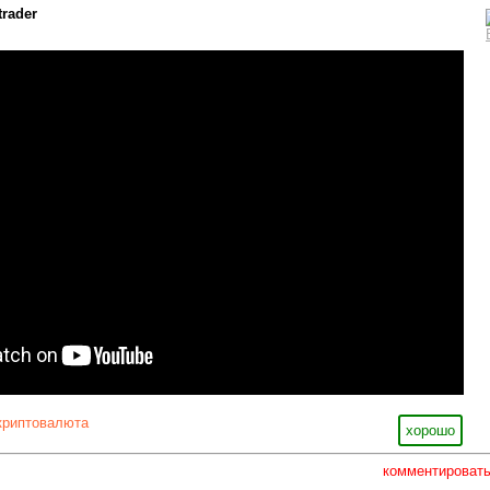
trader
криптовалюта
хорошо
комментироват