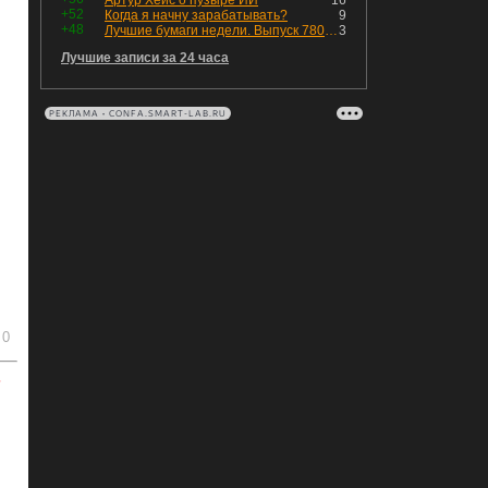
Артур Хейс о пузыре ИИ
16
+52
Когда я начну зарабатывать?
9
+48
Лучшие бумаги недели. Выпуск 780 – обновления для пятницы
3
Лучшие записи за 24 часа
РЕКЛАМА • CONFA.SMART-LAB.RU
0
ь