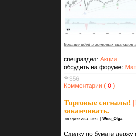
Больше идей и готовых сигналов 
спецраздел:
Акции
обсудить на форуме:
Мат
356
Комментарии (
0
)
Торговые сигналы!
|
заканчивать.
|
Wise_Olga
08 апреля 2024, 19:52
Сделку по бумаге держу 