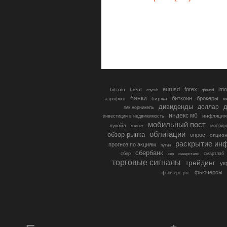
eurusd
forex
imo
bitcoin
brent
cnyrub
gbpusd
банки
биткоин
брокеры
биржа
аэрофлот
в
дивиденды
доллар
д
гмк норникель
индекс мб
инфляция
инвестиции в недвижимость
мобильный пост
лукойл
мосбир
магнит
облигации
обзор рынка
опрос
опцио
раскрытие ин
прогноз по акциям
путин
сбербанк
сбер
северсталь
смартлаб
сво
торговые сигналы
трейдинг
ук
фьючерсы
фьючерс ртс