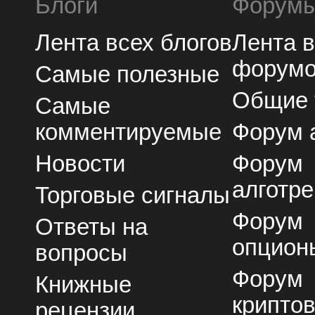
Блоги
Форум
Лента всех блогов
Лента 
форум
Самые полезные
Общие
Самые
комментируемые
Форум 
Новости
Форум
алготре
Торговые сигналы
Форум
Ответы на
опцион
вопросы
Форум
Книжные
крипто
рецензии