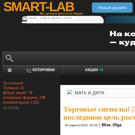
SMART-LAB
Новый дизайн
Мы делаем деньги на бирже
РЕКЛАМА • CONFA.SMART-LAB.RU
КОТИРОВКИ
АКЦИИ
+9
За сегодня
Топиков: 65
форум акций: 78
остальные форумы: 248
комментариев: 1201
за месяц
Торговые сигналы!
|
последнюю цель рост
|
Wise_Olga
26 апреля 2024, 20:20