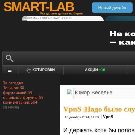
SMART-LAB
Новый дизайн
Мы делаем деньги на бирже
РЕКЛАМА • CONFA.SMART-LAB.RU
КОТИРОВКИ
АКЦИИ
+10
За сегодня
Топиков: 38
форум акций: 59
остальные форумы: 88
комментариев: 304
за месяц
VpnS
|
Надо было сл
|
VpnS
16 декабря 2014, 14:09
И держать хотя бы полов