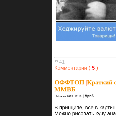
41
Комментарии (
5
)
ОФФТОП
|
Краткий 
ММВБ
|
VpnS
14 июня 2013, 12:10
В принципе, всё в картин
Можно рисовать кучу ана