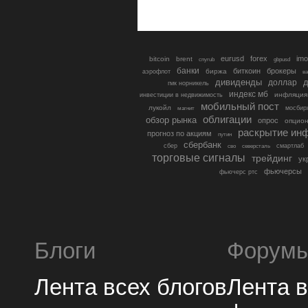
eurusd
forex
imo
bitcoin
brent
cnyrub
gbpusd
банки
биткоин
брокеры
биржа
аэрофлот
в
дивиденды
доллар
д
гмк норникель
индекс мб
инфляция
инвестиции в недвижимость
мобильный пост
лукойл
мосбир
магнит
облигации
обзор рынка
опрос
опцио
раскрытие ин
прогноз по акциям
путин
сбербанк
сбер
северсталь
смартлаб
сво
торговые сигналы
трейдинг
ук
фьючерсы
фьючерс ртс
Блоги
Форум
Лента всех блогов
Лента 