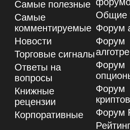
форум
Самые полезные
Общие
Самые
комментируемые
Форум 
Новости
Форум
алготре
Торговые сигналы
Форум
Ответы на
опцион
вопросы
Форум
Книжные
крипто
рецензии
Форум 
Корпоративные
Рейтин