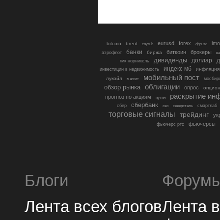
eurusd
forex
imo
bitcoin
brent
cnyrub
gbpusd
банки
биткоин
брокеры
биржа
аэрофлот
в
дивиденды
доллар
д
гмк норникель
индекс мб
инфляция
инвестиции в недвижимость
мобильный пост
лукойл
мосбир
магнит
облигации
обзор рынка
опрос
опцио
раскрытие ин
прогноз по акциям
путин
сбербанк
сбер
северсталь
смартлаб
сво
торговые сигналы
трейдинг
ук
фьючерсы
фьючерс ртс
Блоги
Форум
Лента всех блогов
Лента 