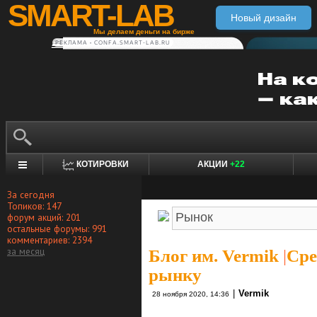
SMART-LAB
Новый дизайн
Мы делаем деньги на бирже
РЕКЛАМА • CONFA.SMART-LAB.RU
КОТИРОВКИ
АКЦИИ
+22
За сегодня
Топиков: 147
форум акций: 201
остальные форумы: 991
комментариев: 2394
за месяц
Блог им. Vermik
|
Сре
рынку
|
Vermik
28 ноября 2020, 14:36