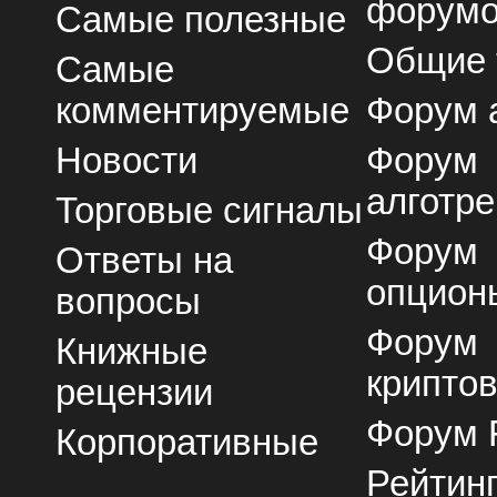
форум
Самые полезные
Общие
Самые
комментируемые
Форум 
Новости
Форум
алготре
Торговые сигналы
Форум
Ответы на
опцион
вопросы
Форум
Книжные
крипто
рецензии
Форум 
Корпоративные
Рейтин