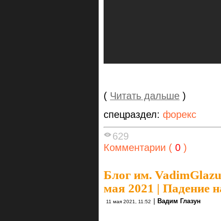
(
Читать дальше
)
спецраздел:
форекс
629
Комментарии (
0
)
Блог им. VadimGlaz
мая 2021 | Падение 
|
Вадим Глазун
11 мая 2021, 11:52