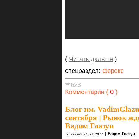
(
Читать дальше
)
спецраздел:
форекс
628
Комментарии (
0
)
Блог им. VadimGlaz
сентября | Рынок жд
Вадим Глазун
|
Вадим Глазун
20 сентября 2021, 20:34