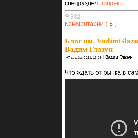
спецраздел:
форекс
582
Комментарии (
5
)
Блог им. VadimGlaz
Вадим Глазун
|
Вадим Глазун
07 декабря 2021, 17:08
Что ждать от рынка в с