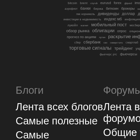
eurusd
forex
imo
bitcoin
brent
cnyrub
gbpusd
банки
биткоин
брокеры
биржа
аэрофлот
в
дивиденды
доллар
д
гмк норникель
индекс мб
инфляция
инвестиции в недвижимость
мобильный пост
лукойл
мосбир
магнит
облигации
обзор рынка
опрос
опцио
раскрытие ин
прогноз по акциям
путин
сбербанк
сбер
северсталь
смартлаб
сво
торговые сигналы
трейдинг
ук
фьючерсы
фьючерс ртс
Блоги
Форум
Лента всех блогов
Лента 
форум
Самые полезные
Общие
Самые