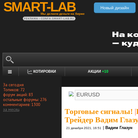
SMART-LAB
Новый дизайн
Мы делаем деньги на бирже
РЕКЛАМА • CONFA.SMART-LAB.RU
КОТИРОВКИ
АКЦИИ
+10
За сегодня
Топиков: 72
форум акций: 83
остальные форумы: 276
комментариев: 1300
за месяц
Торговые сигналы!
|
Трейдер Вадим Глаз
|
Вадим Глазун
21 декабря 2021, 16:51