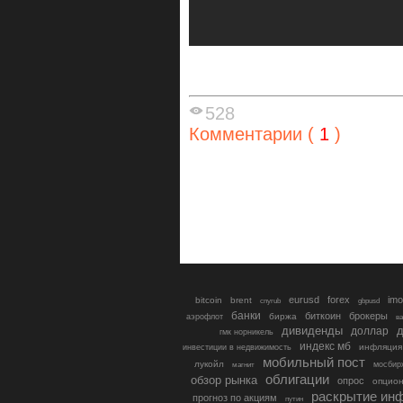
528
Комментарии (
1
)
eurusd
forex
imo
bitcoin
brent
cnyrub
gbpusd
банки
биткоин
брокеры
биржа
аэрофлот
в
дивиденды
доллар
д
гмк норникель
индекс мб
инфляция
инвестиции в недвижимость
мобильный пост
лукойл
мосбир
магнит
облигации
обзор рынка
опрос
опцио
раскрытие ин
прогноз по акциям
путин