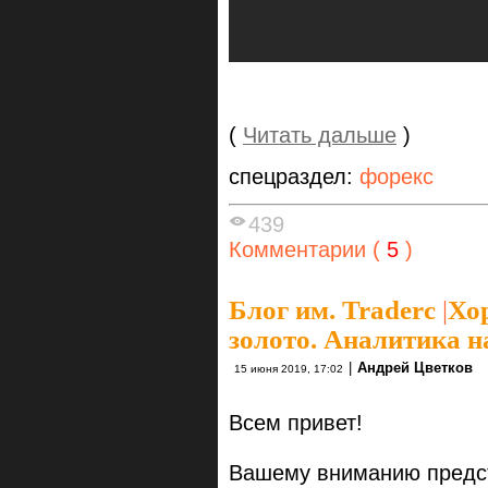
(
Читать дальше
)
спецраздел:
форекс
439
Комментарии (
5
)
Блог им. Traderc
|
Хо
золото. Аналитика н
|
Андрей Цветков
15 июня 2019, 17:02
Всем привет!
Вашему вниманию предст