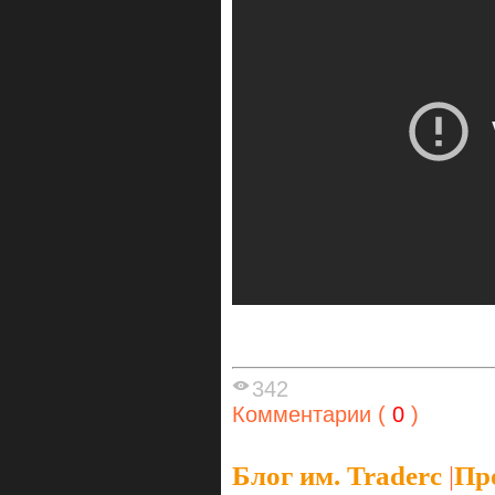
342
Комментарии (
0
)
Блог им. Traderc
|
Пр