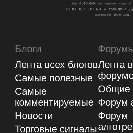
сбербанк
сбер
северсталь
смартлаб
сво
торговые сигналы
трейдинг
ук
фьючерсы
фьючерс ртс
Блоги
Форум
Лента всех блогов
Лента 
форум
Самые полезные
Общие
Самые
комментируемые
Форум 
Новости
Форум
алготре
Торговые сигналы