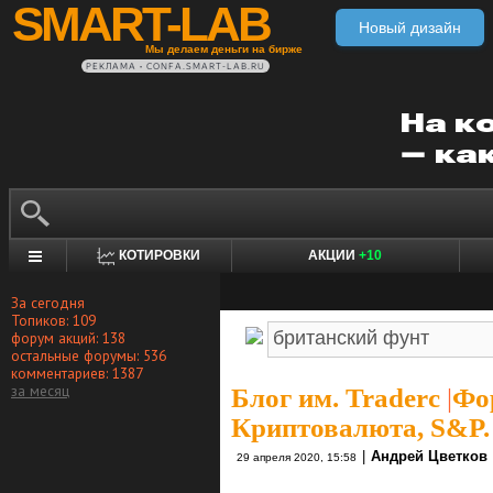
SMART-LAB
Новый дизайн
Мы делаем деньги на бирже
РЕКЛАМА • CONFA.SMART-LAB.RU
КОТИРОВКИ
АКЦИИ
+10
За сегодня
Топиков: 109
форум акций: 138
остальные форумы: 536
комментариев: 1387
за месяц
Блог им. Traderc
|
Фор
Криптовалюта, S&P.
|
Андрей Цветков
29 апреля 2020, 15:58