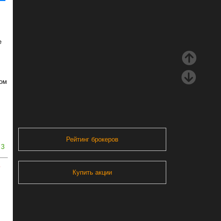
е
том
Рейтинг брокеров
3
ь
Купить акции