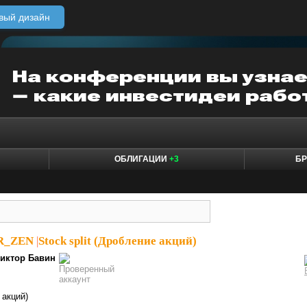
вый дизайн
ОБЛИГАЦИИ
+3
БР
ER_ZEN
|
Stock split (Дробление акций)
иктор Бавин
 акций)