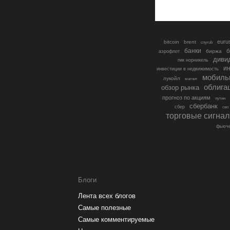
euru
bitcoin
brent
cnyrub
банки
б
биржа
аэрофлот
диви
гмк норникель
ин
инвестиции в недвижимость
мобиль
лукойл
магнит
облига
обзор рынка
прогноз по акциям
путин
сбербанк
сбер
сво
торговые сигна
фьюче
Блоги
Лента всех блогов
Самые полезные
Самые комментируемые