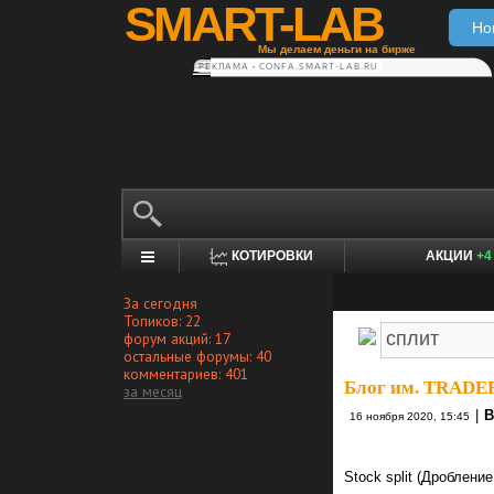
SMART-LAB
Но
Мы делаем деньги на бирже
РЕКЛАМА • CONFA.SMART-LAB.RU
КОТИРОВКИ
АКЦИИ
+4
За сегодня
Топиков: 22
форум акций: 17
остальные форумы: 40
комментариев: 401
Блог им. TRAD
за месяц
|
В
16 ноября 2020, 15:45
Stock split (Дробление