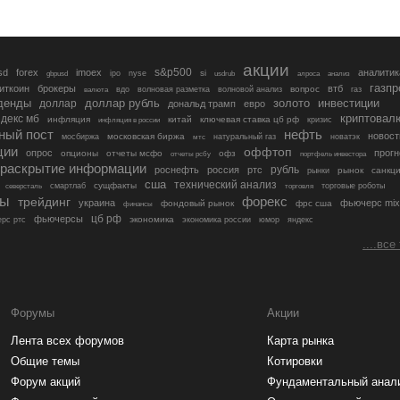
акции
s&p500
sd
forex
imoex
аналитик
si
gbpusd
ipo
nyse
usdrub
алроса
анализ
газп
иткоин
брокеры
втб
вопрос
валюта
вдо
волновая разметка
волновой анализ
газ
денды
золото
инвестиции
доллар
доллар рубль
дональд трамп
евро
криптовал
декс мб
инфляция
китай
ключевая ставка цб рф
кризис
инфляция в россии
ный пост
нефть
новост
московская биржа
мосбиржа
мтс
натуральный газ
новатэк
ции
оффтоп
опрос
прогн
опционы
отчеты мсфо
офз
портфель инвестора
отчеты рсбу
раскрытие информации
рубль
роснефть
россия
ртс
рынок
санкц
рынки
сша
технический анализ
сущфакты
торговые роботы
северсталь
смартлаб
торговля
лы
трейдинг
форекс
украина
фьючерс mix
фондовый рынок
фрс сша
финансы
цб рф
фьючерсы
экономика
рс ртс
экономика россии
юмор
яндекс
....все
Форумы
Акции
Лента всех форумов
Карта рынка
Общие темы
Котировки
Форум акций
Фундаментальный анал