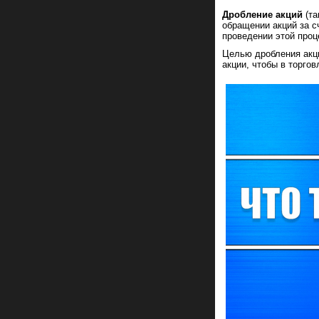
Дробление акций
(т
обращении акций за с
проведении этой проц
Целью дробления акц
акции, чтобы в торго