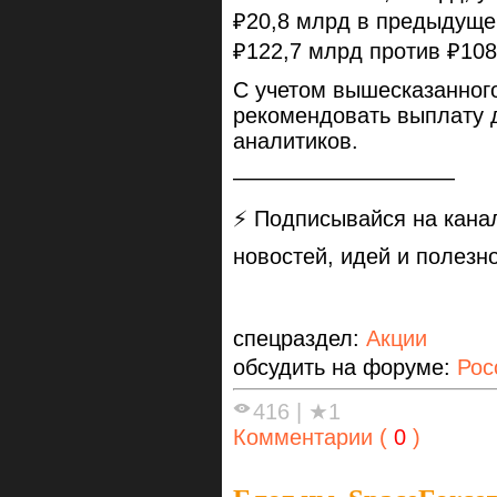
₽20,8 млрд в предыдуще
₽122,7 млрд против ₽108
С учетом вышесказанног
рекомендовать выплату 
аналитиков.
——————————
⚡️ Подписывайся на кана
новостей, идей и полезно
спецраздел:
Акции
обсудить на форуме:
Рос
416
|
★1
Комментарии (
0
)