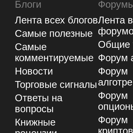
Блоги
Форум
Лента всех блогов
Лента 
форум
Самые полезные
Общие
Самые
комментируемые
Форум 
Новости
Форум
алготре
Торговые сигналы
Форум
Ответы на
опцион
вопросы
Форум
Книжные
крипто