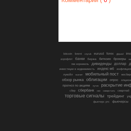
eurusd
forex
imo
bitcoin
brent
cnyrub
gbpusd
банки
биткоин
брокеры
биржа
аэрофлот
в
дивиденды
доллар
д
гмк норникель
индекс мб
инфляция
инвестиции в недвижимость
мобильный пост
лукойл
мосбир
магнит
облигации
обзор рынка
опрос
опцио
раскрытие ин
прогноз по акциям
путин
сбербанк
сбер
северсталь
смартлаб
сво
торговые сигналы
трейдинг
ук
фьючерсы
фьючерс ртс