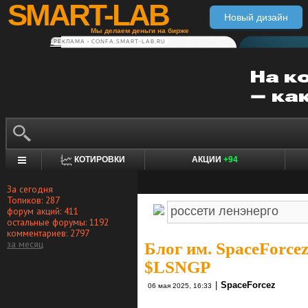
SMART-LAB
Новый дизайн
Мы делаем деньги на бирже
РЕКЛАМА • CONFA.SMART-LAB.RU
КОТИРОВКИ
АКЦИИ
+94
За сегодня
Топиков: 287
форум акций: 411
остальные форумы: 1192
комментариев: 2797
за месяц
Блог им. SpaceForce
$LSNGP
|
SpaceForcez
06 мая 2025, 16:33