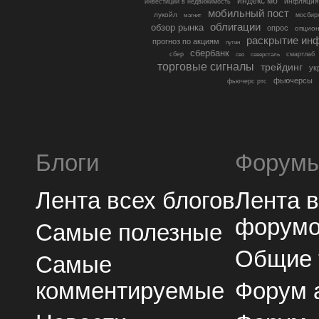
индекс мб
инфляция
инвестиции в недвижимость
мобильный пост
лукойл
мосбир
магнит
облигации
обзор рынка
опрос
опцио
раскрытие ин
прогноз по акциям
путин
сбербанк
сбер
северсталь
смартлаб
сво
торговые сигналы
трейдинг
ук
фьючерсы
фьючерс ртс
Блоги
Форум
Лента всех блогов
Лента 
форум
Самые полезные
Общие
Самые
комментируемые
Форум 