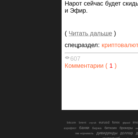
Нарот сейчас будет скид
и Эфир.
(
Читать дальше
)
спецраздел:
криптовалю
607
Комментарии (
1
)
eurusd
forex
imo
bitcoin
brent
cnyrub
gbpusd
банки
биткоин
брокеры
биржа
аэрофлот
в
дивиденды
доллар
д
гмк норникель