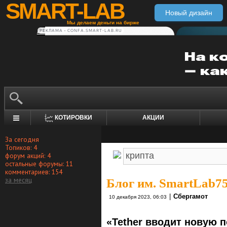
SMART-LAB
Новый дизайн
Мы делаем деньги на бирже
РЕКЛАМА • CONFA.SMART-LAB.RU
КОТИРОВКИ
АКЦИИ
За сегодня
Топиков: 4
форум акций: 4
остальные форумы: 11
комментариев: 154
за месяц
Блог им. SmartLab7
|
Сбергамот
10 декабря 2023, 06:03
«Tether вводит новую 