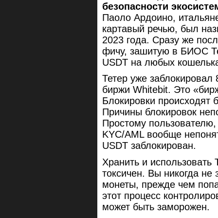
безопасности экосист
Паоло Ардоино, итальяне
картавый речью, был на
2023 года. Сразу же пос
фичу, зашитую в БИОС Те
USDT на любых кошелька
Тетер уже заблокировал 
биржи Whitebit. Это «би
Блокировки происходят бе
Причины блокировок непо
Простому пользователю,
KYC/AML вообще непонятн
USDT заблокирован.
Хранить и использовать
токсичен. Вы никогда не
монеты, прежде чем попа
этот процесс контролир
может быть заморожен.