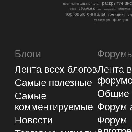
раскрытие ин
прогноз по акциям
путин
сбербанк
сбер
северсталь
смартлаб
сво
торговые сигналы
трейдинг
ук
фьючерсы
фьючерс ртс
Блоги
Форум
Лента всех блогов
Лента 
форум
Самые полезные
Общие
Самые
комментируемые
Форум 
Новости
Форум
алготре