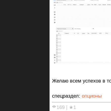
Желаю всем успехов в то
спецраздел:
опционы
169
|
★1