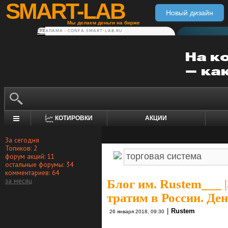
SMART-LAB
Новый дизайн
Мы делаем деньги на бирже
РЕКЛАМА • CONFA.SMART-LAB.RU
КОТИРОВКИ
АКЦИИ
За сегодня
Топиков: 2
форум акций: 11
остальные форумы: 34
комментариев: 64
за месяц
Блог им. Rustem___
|
тратим в России. Ден
|
Rustem
26 января 2018, 09:30