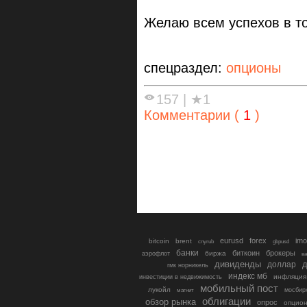
Желаю всем успехов в то
спецраздел:
опционы
157
|
★1
Комментарии (
1
)
eurusd
forex
imo
bitcoin
brent
cnyrub
gbpusd
банки
биткоин
брокеры
биржа
аэрофлот
в
дивиденды
доллар
д
гмк норникель
индекс мб
инфляция
инвестиции в недвижимость
мобильный пост
лукойл
мосбир
магнит
облигации
обзор рынка
опрос
опцио