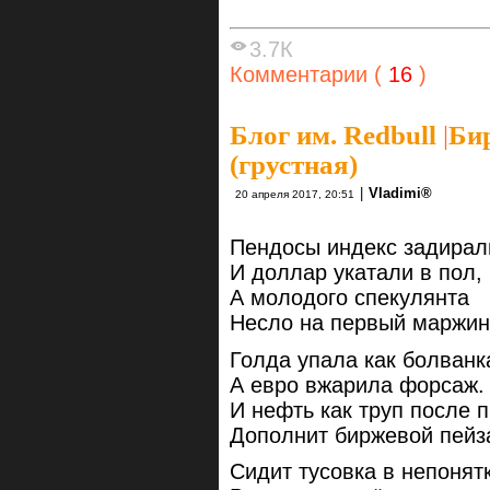
3.7К
Комментарии (
16
)
Блог им. Redbull
|
Би
(грустная)
|
Vlаdimi®
20 апреля 2017, 20:51
Пендосы индекс задирал
И доллар укатали в пол,
А молодого спекулянта
Несло на первый маржин
Голда упала как болванк
А евро вжарила форсаж.
И нефть как труп после 
Дополнит биржевой пейз
Сидит тусовка в непонят