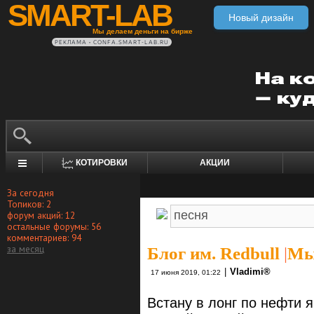
SMART-LAB
Новый дизайн
Мы делаем деньги на бирже
РЕКЛАМА • CONFA.SMART-LAB.RU
КОТИРОВКИ
АКЦИИ
За сегодня
Топиков: 2
форум акций: 12
остальные форумы: 56
комментариев: 94
за месяц
Блог им. Redbull
|
Мыс
|
Vlаdimi®
17 июня 2019, 01:22
Встану в лонг по нефти я