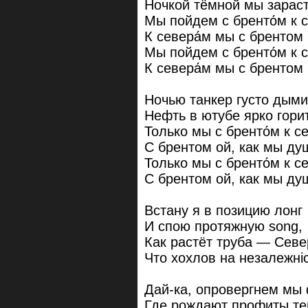
Ночкой тёмной мы зарас
Мы пойдем с бренто́м к 
К севера́м мы с брентом
Мы пойдем с бренто́м к 
К севера́м мы с брентом
Ночью танкер густо дыми
Нефть в ютубе ярко горит
Только мы с бренто́м к с
С брентом ой, как мы ду
Только мы с бренто́м к с
С брентом ой, как мы ду
Встану я в позицию лонг
И спою протяжную song,
Как растёт труба — Севе
Что хохлов на незалежнi
Дай-ка, опровергнем мы 
Где рождают профиты те