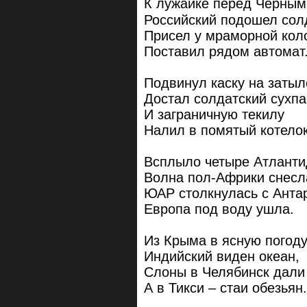
К лужайке перед Черны
Российский подошел сол
Присел у мраморной кол
Поставил рядом автомат
Подвинул каску на затыл
Достал солдатский сухп
И заграничную текилу
Налил в помятый котело
Всплыло четыре Атланти
Волна пол-Африки снесл
ЮАР столкнулась с Анта
Европа под воду ушла.
Из Крыма в ясную погод
Индийский виден океан,
Слоны в Челябинск дали 
А в Тикси – стаи обезьян.