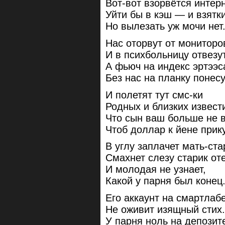
Вот-вот взорвётся интерн
Уйти бы в кэш — и взятки
Но вылезать уж мочи нет
Нас оторвут от мониторо
И в психбольницу отвезут
А фьюч на индекс эртээс
Без нас на планку понесу
И полетят тут смс-ки
Родных и близких извест
Что сын ваш больше не в
Чтоб доллар к йене прик
В углу заплачет мать-ста
Смахнет слезу старик от
И молодая не узнает,
Какой у парня был конец
Его аккаунт на смартлаб
Не оживит изящный стих.
У парня ноль на депозит