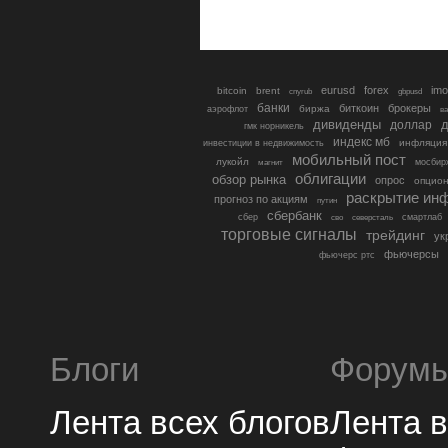
eurusd
forex
imo
bitcoin
brent
cnyrub
gbpusd
банки
биткоин
брокеры
биржа
аэрофлот
в
дивиденды
доллар
д
гмк норникель
индекс мб
инфляция
инвестиции в недвижимость
мобильный пост
лукойл
мосбир
магнит
облигации
обзор рынка
опрос
опцио
раскрытие ин
прогноз по акциям
путин
сбербанк
сбер
северсталь
смартлаб
сво
торговые сигналы
трейдинг
ук
фьючерсы
фьючерс ртс
Блоги
Форум
Лента всех блогов
Лента 