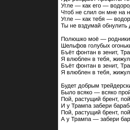
Угле — как его — водоро
Чтоб не слил он мне на 
Угле — как тебя — водор
Ты не вздумай обнулить 
Полюшко моё — родники
Шельфов голубых огоньк
Бъёт фонтан в зенит, Тр
Я влюблен в тебя, жижул
Бъёт фонтан в зенит, Тр
Я влюблен в тебя, жижул
Будет добрым трейдерски
Было всяко — всяко прой
Пой, растущий брент, пой
И у Трампа забери бараб
Пой, растущий брент, пой
А у Трампа — забери бар