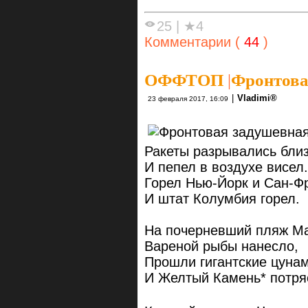
25
|
★4
Комментарии (
44
)
ОФФТОП
|
Фронтова
|
Vlаdimi®
23 февраля 2017, 16:09
Ракеты разрывались бли
И пепел в воздухе висел.
Горел Нью-Йорк и Сан-Ф
И штат Колумбия горел.
На почерневший пляж 
Вареной рыбы нанесло,
Прошли гигантские цуна
И Желтый Камень* потря