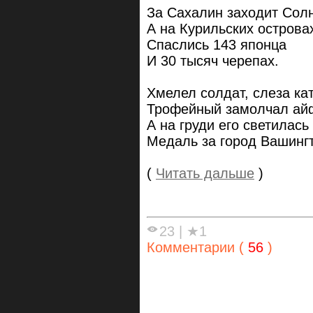
За Сахалин заходит Сол
А на Курильских острова
Спаслись 143 японца
И 30 тысяч черепах.
Хмелел солдат, слеза ка
Трофейный замолчал ай
А на груди его светилась
Медаль за город Вашингт
(
Читать дальше
)
23
|
★1
Комментарии (
56
)