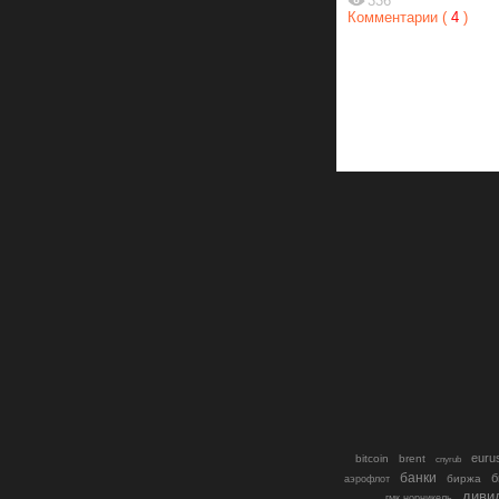
336
Комментарии (
4
)
euru
bitcoin
brent
cnyrub
банки
б
биржа
аэрофлот
диви
гмк норникель