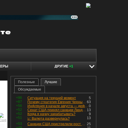
КЕРЫ
ДРУГИЕ
+1
Полезные
Лучшие
Обсуждаемые
+96
Ситуация на текущий момент
5
+87
Почему стратегия Евгения Черных приведет вас к убыткам в 2026 году
63
+56
Инфляция в начале августа — дефляция из-за топлива и плодоовощной корзины, но услуги продолжают дорожать, а рубль начал ослабевать.
0
+52
Сенат США принял санкции Линдси Грэма против России
13
+52
Когда я начну зарабатывать?
9
+51
13
📈 Валюта развернулась?
+53
Санкции США пристрелили рост акций в России
25
+49