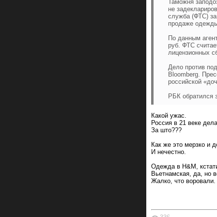
Таможня заподоз
не задеклариро
служба (ФТС) за
продаже одежды
По данным агент
руб. ФТС считае
лицензионных сб
Дело против по
Bloomberg. Прес
российской «доч
РБК обратился 
Какой ужас.
Россия в 21 веке дела
За што???
Как же это мерзко и д
И нечестно.
Одежда в H&M, кстати
Вьетнамская, да, но в
Жалко, что воровали.