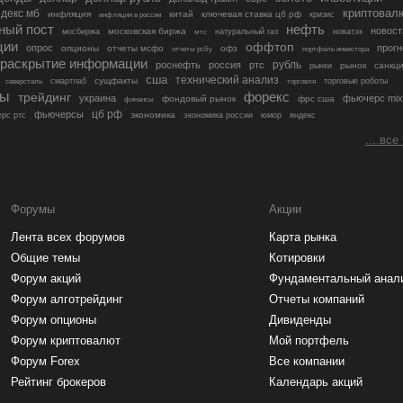
криптовал
декс мб
инфляция
китай
ключевая ставка цб рф
кризис
инфляция в россии
ный пост
нефть
новост
московская биржа
мосбиржа
мтс
натуральный газ
новатэк
ции
оффтоп
опрос
прогн
опционы
отчеты мсфо
офз
портфель инвестора
отчеты рсбу
раскрытие информации
рубль
роснефть
россия
ртс
рынок
санкц
рынки
сша
технический анализ
сущфакты
торговые роботы
северсталь
смартлаб
торговля
лы
трейдинг
форекс
украина
фьючерс mix
фондовый рынок
фрс сша
финансы
цб рф
фьючерсы
экономика
рс ртс
экономика россии
юмор
яндекс
....все
Форумы
Акции
Лента всех форумов
Карта рынка
Общие темы
Котировки
Форум акций
Фундаментальный анал
Форум алготрейдинг
Отчеты компаний
Форум опционы
Дивиденды
Форум криптовалют
Мой портфель
Форум Forex
Все компании
Рейтинг брокеров
Календарь акций