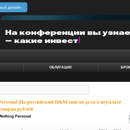
вый дизайн
1
ОБЛИГАЦИИ
БРО
Personal
|
На российский H&M завели дело о неуплате
лиарда рублей
Nothing Personal