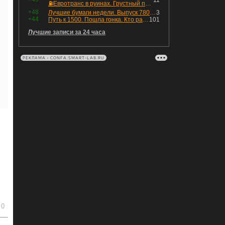
11
⛽️Евротранс в руинах. Грустный пост😶😞 Что изменилось в облигациях?
+48
Лучшие бумаги недели. Выпуск 780 – обновления для пятницы
3
+44
Путь к 1500. Пошла гонка. Кто раньше продаст.
101
Лучшие записи за 24 часа
РЕКЛАМА • CONFA.SMART-LAB.RU
0