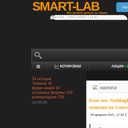
SMART-LAB
Но
Мы делаем деньги на бирже
РЕКЛАМА • CONFA.SMART-LAB.RU
КОТИРОВКИ
АКЦИИ
+
За сегодня
Топиков: 41
форум акций: 62
остальные форумы: 129
комментариев: 336
Блог им. Nothing
за месяц
пошлин на 3 мил
|
09 февраля 2021, 17:54