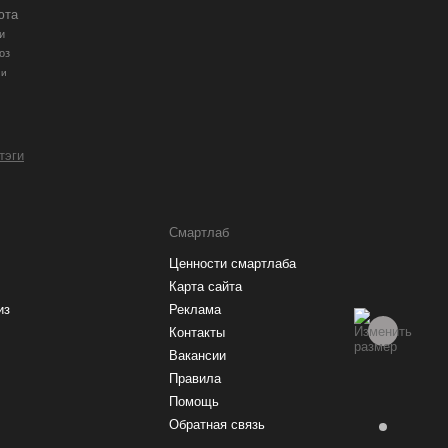
юта
и
оз
ии
 тэги
Смартлаб
Ценности смартлаба
Карта сайта
из
Реклама
Контакты
Вакансии
Правила
Помощь
Обратная связь