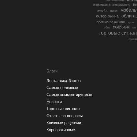
ин
инвестиции в недвижимость
мобиль
лукойл
магнит
облига
обзор рынка
прогноз по акциям
путин
сбербанк
сбер
сво
торговые сигна
фьюче
Блоги
Лента всех блогов
Самые полезные
Самые комментируемые
Новости
Торговые сигналы
Ответы на вопросы
Книжные рецензии
Корпоративные