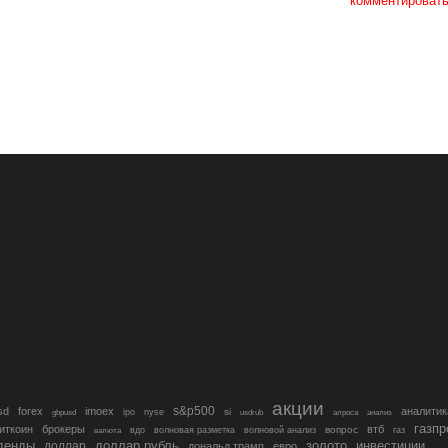
комментироват
акции
s&p500
sd
forex
imoex
аналитик
si
gbpusd
ipo
nyse
usdrub
алроса
анализ
газп
иткоин
брокеры
втб
вопрос
валюта
вдо
волновая разметка
волновой анализ
газ
денды
золото
инвестиции
доллар
доллар рубль
дональд трамп
евро