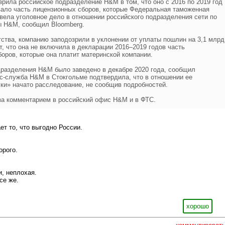
рила российское подразделение H&M в том, что оно с 2016 по 2019 год
вало часть лицензионных сборов, которые Федеральная таможенная
вела уголовное дело в отношении российского подразделения сети по
 H&M, сообщил Bloomberg.
ства, компанию заподозрили в уклонении от уплаты пошлин на 3,1 млрд
т, что она не включила в декларации 2016–2019 годов часть
оров, которые она платит материнской компании.
дразделения H&M было заведено в декабре 2020 года, сообщил
с-служба H&M в Стокгольме подтвердила, что в отношении ее
ки» начато расследование, не сообщив подробностей.
за комментарием в российский офис H&M и в ФТС.
ет то, что выгодно России.
орого.
, неплохая.
се же.
хорошо