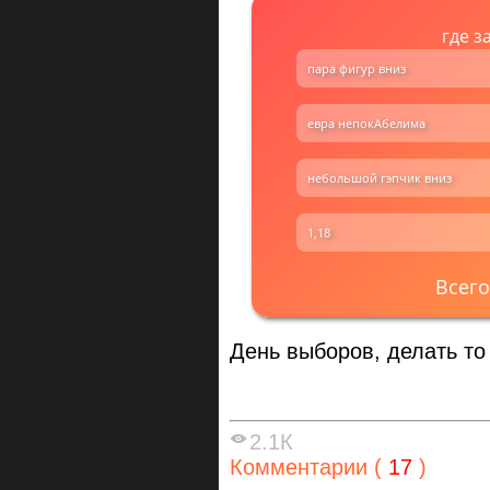
где з
пара фигур вниз
евра непокАбелима
небольшой гэпчик вниз
1,18
Всего
День выборов, делать то
2.1К
Комментарии (
17
)