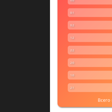
0:0
0:1
0:2
1:2
2:2
2:0
1:0
2:1
Всего