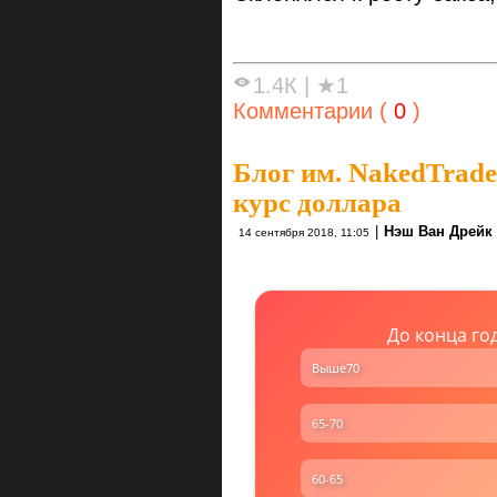
1.4К
|
★1
Комментарии (
0
)
Блог им. NakedTrade
курс доллара
|
Нэш Ван Дрейк 
14 сентября 2018, 11:05
До конца го
Выше70
65-70
60-65