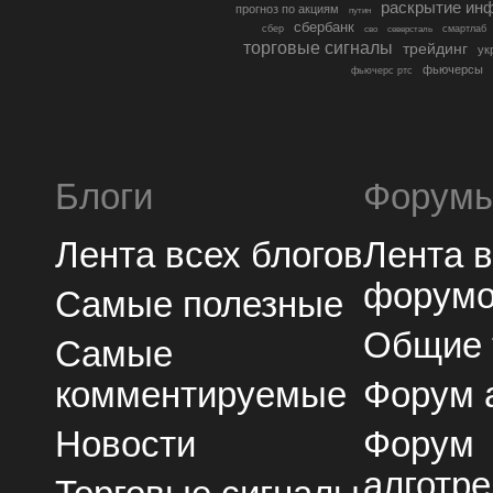
раскрытие ин
прогноз по акциям
путин
сбербанк
сбер
северсталь
смартлаб
сво
торговые сигналы
трейдинг
ук
фьючерсы
фьючерс ртс
Блоги
Форум
Лента всех блогов
Лента 
форум
Самые полезные
Общие
Самые
комментируемые
Форум 
Новости
Форум
алготре