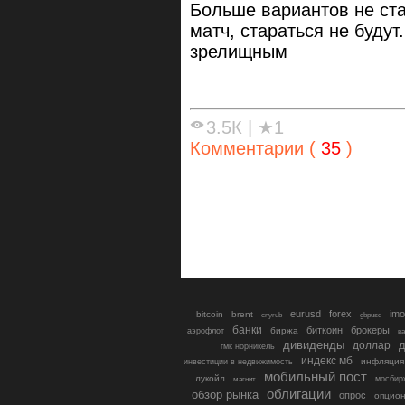
Больше вариантов не ста
матч, стараться не будут
зрелищным
3.5К
|
★1
Комментарии (
35
)
eurusd
forex
imo
bitcoin
brent
cnyrub
gbpusd
банки
биткоин
брокеры
биржа
аэрофлот
в
дивиденды
доллар
д
гмк норникель
индекс мб
инфляция
инвестиции в недвижимость
мобильный пост
лукойл
мосбир
магнит
облигации
обзор рынка
опрос
опцио