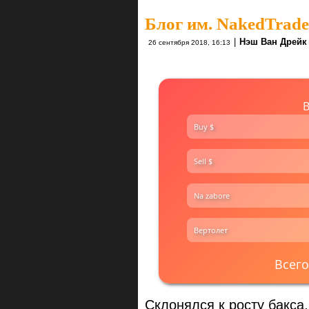
Блог им. NakedTrade
|
Нэш Ван Дрейк 
26 сентября 2018, 16:13
Buy $
Sell $
Na zabore
Вертолет
Всего
Склонялся к росту бакса,