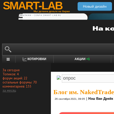
SMART-LAB
Новый дизайн
Мы делаем деньги на бирже
РЕКЛАМА • CONFA.SMART-LAB.RU
КОТИРОВКИ
АКЦИИ
+1
За сегодня
Топиков: 4
форум акций: 22
остальные форумы: 70
комментариев: 155
за месяц
Блог им. NakedTrade
|
Нэш Ван Дрейк 
26 сентября 2021, 09:05