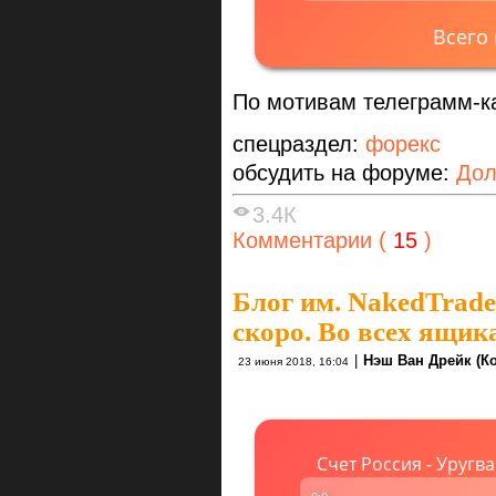
Всего
По мотивам телеграмм-к
спецраздел:
форекс
обсудить на форуме:
Дол
3.4К
Комментарии (
15
)
Блог им. NakedTrade
скоро. Во всех ящик
|
Нэш Ван Дрейк (К
23 июня 2018, 16:04
Счет Россия - Уругв