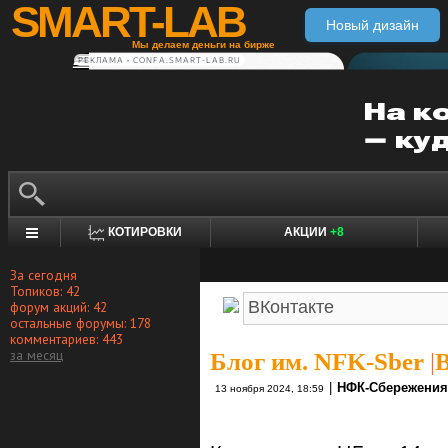
SMART-LAB
Новый дизайн
Мы делаем деньги на бирже
РЕКЛАМА • CONFA.SMART-LAB.RU
КОТИРОВКИ
АКЦИИ
+8
За сегодня
Топиков: 42
форум акций: 42
остальные форумы: 178
комментариев: 443
за месяц
Блог им. NFK-Sber
|
В
|
НФК-Сбережения
13 ноября 2024, 18:59