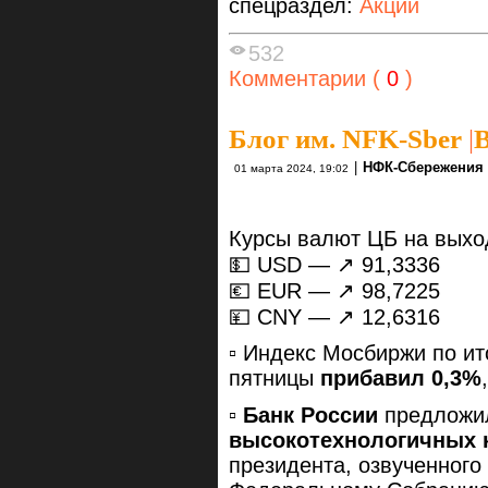
спецраздел:
Акции
532
Комментарии (
0
)
Блог им. NFK-Sber
|
В
|
НФК-Сбережения
01 марта 2024, 19:02
Курсы валют ЦБ на вых
💵 USD — ↗️ 91,3336
💶 EUR — ↗️ 98,7225
💴 CNY — ↗️ 12,6316
▫️ Индекс Мосбиржи по и
пятницы
прибавил 0,3%
▫️
Банк России
предлож
высокотехнологичных
президента, озвученного