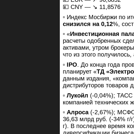
💴 CNY — ↘️ 11,8576
▫️ Индекс Мосбиржи по и
снизился на 0,12
%, сос
▫️ «
Инвестиционная пал
расчеты одобренных сде
активами, утром брокеры
что из этого получилось
▫️
IPO
. До конца года пр
планирует «
ТД «Электр
данным издания, «компа
дистрибуторов товаров д
▫️
Лукойл
(-0,04%); ТАСС
компанией технических 
▫️
Алроса
(-2,67%); МСФО 
36,63 млрд руб. (-34% г/г
г). В последнее время к
диверсификации бизнеса,