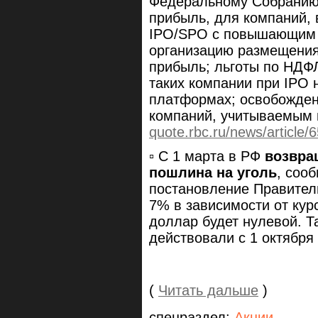
Федеральному Собранию,
прибыль, для компаний, 
IPO/SPO с повышающим к
организацию размещения 
прибыль; льготы по НДФ
таких компании при IPO 
платформах; освобожден
компаний, учитываемым 
quote.rbc.ru/news/articl
▫️ С 1 марта в РФ
возвра
пошлина на уголь
, соо
постановление Правитель
7% в зависимости от курс
доллар будет нулевой. Т
действовали с 1 октября 
(
Читать дальше
)
спецраздел:
Акции