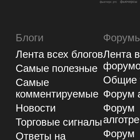
фьючерсы
фьючерс ртс
Блоги
Форум
Лента всех блогов
Лента 
форум
Самые полезные
Общие
Самые
комментируемые
Форум 
Новости
Форум
алготре
Торговые сигналы
Форум
Ответы на