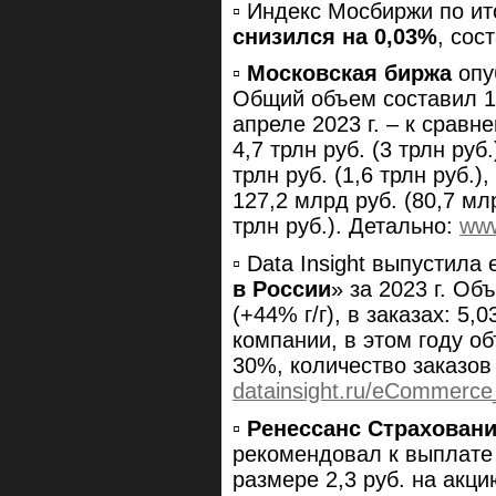
▫️ Индекс Мосбиржи по и
снизился на 0,03%
, сос
▫️
Московская биржа
опуб
Общий объем составил 124
апреле 2023 г. – к сравн
4,7 трлн руб. (3 трлн руб
трлн руб. (1,6 трлн руб.
127,2 млрд руб. (80,7 млр
трлн руб.). Детально:
ww
▫️ Data Insight выпустила
в России
» за 2023 г. Об
(+44% г/г), в заказах: 5,
компании, в этом году о
30%, количество заказов
datainsight.ru/eCommerc
▫️
Ренессанс Страховани
рекомендовал к выплате 
размере 2,3 руб. на акци