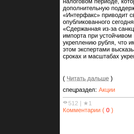
налоговом периоде, кото
дополнительную поддерж
«Интерфакс» приводит с
опубликованного сегодн
«Сдержанная из-за санк
импорта при устойчивом 
укреплению рубля, что 
этом экспертами высказ
сроках и масштабах укре
(
Читать дальше
)
спецраздел:
Акции
512
|
★1
Комментарии (
0
)