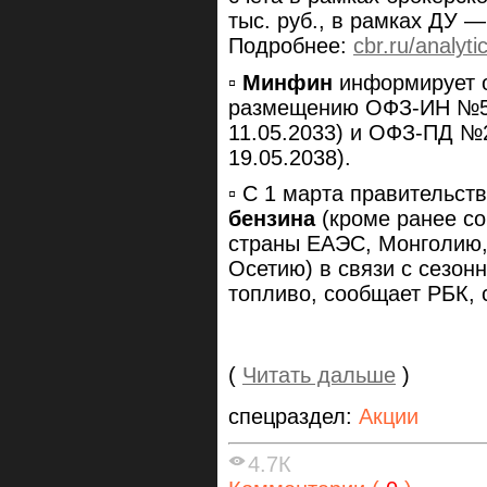
тыс. руб., в рамках ДУ —
Подробнее:
cbr.ru/analyt
▫️
Минфин
информирует о
размещению ОФЗ-ИН №5
11.05.2033) и ОФЗ-ПД №
19.05.2038).
▫️ С 1 марта правительст
бензина
(кроме ранее со
страны ЕАЭС, Монголию,
Осетию) в связи с сезон
топливо, сообщает РБК, 
(
Читать дальше
)
спецраздел:
Акции
4.7К