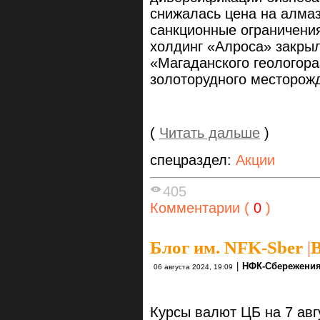
снижалась цена на алма
санкционные ограничения.
холдинг «Алроса» закры
«Магаданского геологора
золоторудного месторожд
(
Читать дальше
)
спецраздел:
Акции
405
Комментарии (
0
)
Блог им. NFK-Sber
|
В
|
НФК-Сбережени
06 августа 2024, 19:09
Курсы валют ЦБ на 7 авг