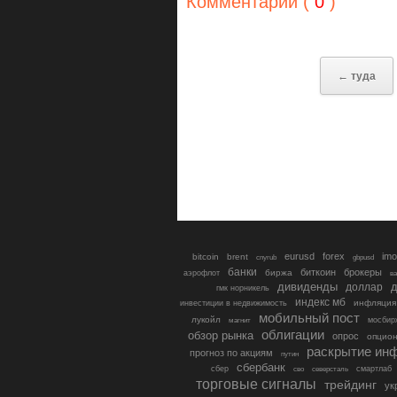
Комментарии (
0
)
← туда
eurusd
forex
imo
bitcoin
brent
cnyrub
gbpusd
банки
биткоин
брокеры
биржа
аэрофлот
в
дивиденды
доллар
д
гмк норникель
индекс мб
инфляция
инвестиции в недвижимость
мобильный пост
лукойл
мосбир
магнит
облигации
обзор рынка
опрос
опцио
раскрытие ин
прогноз по акциям
путин
сбербанк
сбер
северсталь
смартлаб
сво
торговые сигналы
трейдинг
ук