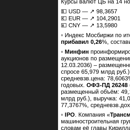
Курсы валют ЦБ на 14 но
💵 USD — ↗️ 98,3657
💶 EUR — ↗️ 104,2901
💴 CNY — ↗️ 13,5980
▫️ Индекс Мосбиржи по и
прибавил 0,26
%, соста
▫️
Минфин
проинформиров
аукционов по размещен
12.03.2036) – размещенн
спросе 65,979 млрд руб.)
средневзв.цена: 78,6063
годовых.
ОФЗ-ПД 26248
размещенный объём: 49,1
млрд руб.), выручка: 41,
77,3767%, средневзв.дох
▫️
IPO
. Компания «
Транс
машиностроительная груп
словам её главы Кирилла