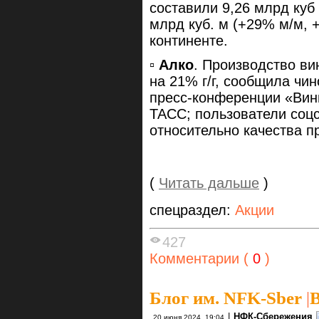
составили 9,26 млрд куб м
млрд куб. м (+29% м/м, 
континенте.
▫️
Алко
. Производство вин
на 21% г/г, сообщила чи
пресс-конференции «Винн
ТАСС; пользователи соцс
относительно качества п
(
Читать дальше
)
спецраздел:
Акции
427
Комментарии (
0
)
Блог им. NFK-Sber
|
В
|
НФК-Сбережения
20 июня 2024, 19:04