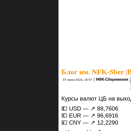
Блог им. NFK-Sber
|
В
|
НФК-Сбережения
07 июня 2024, 18:57
Курсы валют ЦБ на выхо
💵 USD — ↗️ 88,7606
💶 EUR — ↗️ 96,6916
💴 CNY — ↗️ 12,2290