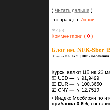
(
Читать дальше
)
спецраздел:
Акции
463
Комментарии (
0
)
Блог им. NFK-Sber
|
В
|
НФК-Сбережения
21 марта 2024, 19:01
Курсы валют ЦБ на 22 м
💵 USD — ↘️ 91,9499
💶 EUR — ↘️ 100,3650
💴 CNY — ↘️ 12,7519
▫️ Индекс Мосбиржи по и
прибавил 0,6%
, состав