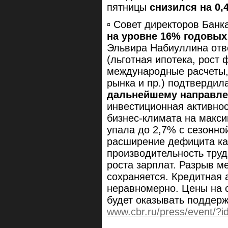
пятницы
снизился на 0,
▫️ Совет директоров Бан
на уровне 16% годовых
Эльвира Набиуллина отв
(льготная ипотека, рост
международные расчеты,
рынка и пр.) подтвердил
дальнейшему направл
инвестиционная активнос
бизнес-климата на макси
упала до 2,7% с сезонно
расширение дефицита кад
производительность труд
роста зарплат. Разрыв 
сохраняется. Кредитная 
неравномерно. Цены на с
будет оказывать поддерж
www.cbr.ru/press/event/?