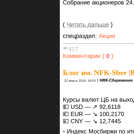
Собрание акционеров 24.
(
Читать дальше
)
спецраздел:
Акции
427
Комментарии (
0
)
Блог им. NFK-Sber
|
В
|
НФК-Сбережения
22 марта 2024, 19:03
Курсы валют ЦБ на вых
💵 USD — ↗️ 92,6118
💶 EUR — ↘️ 100,2170
💴 CNY — ↘️ 12,7445
▫️ Индекс Мосбиржи по и