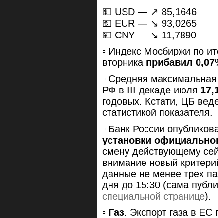
💵 USD — ↗️ 85,1646
💶 EUR — ↘️ 93,0265
💴 CNY — ↘️ 11,7890
▫️ Индекс Мосбиржи по и
вторника
прибавил 0,07
▫️ Средняя максимальна
РФ в III декаде июля
17,
годовых. Кстати, ЦБ вед
статистикой показателя.
▫️ Банк России опубликов
установки официальног
смену действующему сей
внимание новый критерий
данные не менее трех па
дня до 15:30 (сама публ
специальной странице
).
▫️
Газ
. Экспорт газа в ЕС