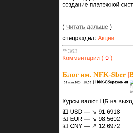
создание платежной сист
(
Читать дальше
)
спецраздел:
Акции
363
Комментарии (
0
)
Блог им. NFK-Sber
|
В
|
НФК-Сбережения
03 мая 2024, 18:59
Курсы валют ЦБ на выхо
💵 USD — ↘️ 91,6918
💶 EUR — ↘️ 98,5602
💴 CNY — ↗️ 12,6972