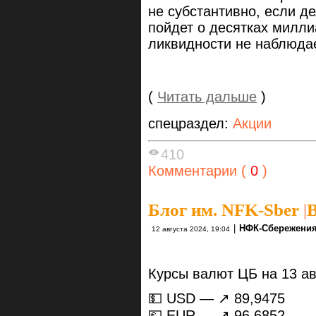
не субстантивно, если д
пойдет о десятках милли
ликвидности не наблюда
(
Читать дальше
)
спецраздел:
Акции
410
Комментарии (
0
)
Блог им. NFK-Sber
|
В
|
НФК-Сбережени
12 августа 2024, 19:04
Курсы валют ЦБ на 13 ав
💵 USD — ↗️ 89,9475
💶 EUR — ↗️ 96,6852