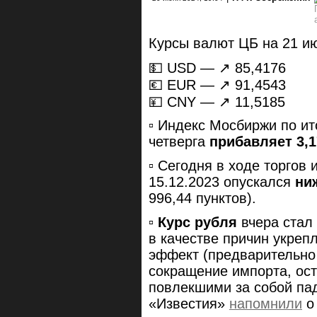
Курсы валют ЦБ на 21 и
💵 USD — ↗️ 85,4176
💶 EUR — ↗️ 91,4543
💴 CNY — ↗️ 11,5185
▫️ Индекс Мосбиржи по и
четверга
прибавляет 3,
▫️ Сегодня в ходе торго
15.12.2023 опускался
ни
996,44 пунктов).
▫️
Курс рубля
вчера стал 
в качестве причин укре
эффект (предварительно
сокращение импорта, ос
повлекшими за собой пад
«Известия»
напомнили
о