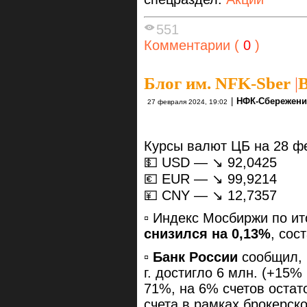
551
Комментарии (
0
)
Блог им. NFK-Sber
|
В
|
НФК-Сбережен
27 февраля 2024, 19:02
Курсы валют ЦБ на 28 ф
💵 USD — ↘️ 92,0425
💶 EUR — ↘️ 99,9214
💴 CNY — ↘️ 12,7357
▫️ Индекс Мосбиржи по и
снизился на 0,13%
, сос
▫️
Банк России
сообщил, 
г. достигло 6 млн. (+15%
71%, на 6% счетов остат
счета в рамках брокерск