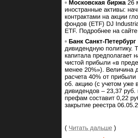
▫️
Московская биржа
26 
иностранные активы: на
контрактами на акции г
фондов (ETF) DJ Industria
ETF. Подробнее на сайт
▫️
Банк Санкт-Петербург 
дивидендную политику. 
капитала предполагает 
чистой прибыли «в преде
менее 20%»). Величина д
расчета 40% от прибыли 
об. акцию (с учетом уж
дивидендов – 23,37 руб. 
префам составит 0,22 руб
закрытие реестра 06.05.
(
Читать дальше
)