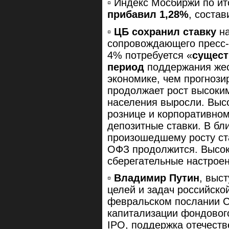
▫️ Индекс Мосбиржи по и
прибавил 1,28%
, соста
▫️
ЦБ сохранил ставку
на
сопровождающего пресс-
4% потребуется «
сущест
период
поддержания жес
экономике, чем прогнози
продолжает рост высоки
населения выросли. Высо
рознице и корпоративном
депозитные ставки. В бл
произошедшему росту ст
ОФЗ продолжится. Высок
сберегательные настроен
▫️
Владимир Путин
, выс
целей и задач российско
февральском послании С
капитализации фондового
IPO, поддержка отечеств