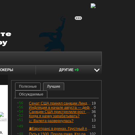
ОКЕРЫ
ДРУГИЕ
+9
Полезные
Лучшие
Обсуждаемые
+56
Сенат США принял санкции Линдси Грэма против России
19
+56
Инфляция в начале августа — дефляция из-за топлива и плодоовощной корзины, но услуги продолжают дорожать, а рубль начал ослабевать.
0
+54
Санкции США пристрелили рост акций в России
36
+52
Когда я начну зарабатывать?
9
+51
13
📈 Валюта развернулась?
+49
11
⛽️Евротранс в руинах. Грустный пост😶😞 Что изменилось в облигациях?
а,
+48
Путь к 1500. Пошла гонка. Кто раньше продаст.
102