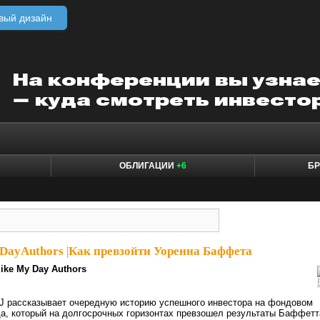
вый дизайн
ОБЛИГАЦИИ
+6
БР
DayAuthors
|
Как превзойти Уоренна Баффета
ike My Day Authors
J рассказывает очередную историю успешного инвестора на фондовом
а, который на долгосрочных горизонтах превзошел результаты Баффетт