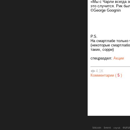
«Мы с Чарли всегда з
это случится. Рик бы
©George Goognin
P.S.
На смартлабе только 
(некоторые смартлабо
таких, сорри)
спецраздел:
Акции
4.1К
Комментарии (
5
)
euru
bitcoin
brent
cnyrub