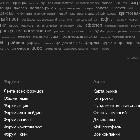
газп
иткоин
брокеры
втб
вопрос
валюта
вдо
волновая разметка
волновой анализ
газ
денды
золото
инвестиции
доллар
доллар рубль
дональд трамп
евро
криптовал
декс мб
инфляция
китай
ключевая ставка цб рф
кризис
инфляция в россии
ный пост
нефть
новост
московская биржа
мосбиржа
мтс
натуральный газ
новатэк
ции
оффтоп
опрос
прогн
опционы
отчеты мсфо
офз
портфель инвестора
отчеты рсбу
раскрытие информации
рубль
роснефть
россия
ртс
рынок
санкц
рынки
сша
технический анализ
сущфакты
торговые роботы
северсталь
смартлаб
торговля
лы
трейдинг
форекс
украина
фьючерс mix
фондовый рынок
фрс сша
финансы
цб рф
фьючерсы
экономика
рс ртс
экономика россии
юмор
яндекс
....все
Форумы
Акции
Лента всех форумов
Карта рынка
Общие темы
Котировки
Форум акций
Фундаментальный анал
Форум алготрейдинг
Отчеты компаний
Форум опционы
Дивиденды
Форум криптовалют
Мой портфель
Форум Forex
Все компании