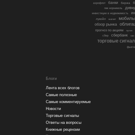
банки
б
биржа
аэрофлот
диви
гмк норникель
ин
инвестиции в недвижимость
мобиль
лукойл
магнит
облига
обзор рынка
прогноз по акциям
путин
сбербанк
сбер
сво
торговые сигна
фьюче
Блоги
Лента всех блогов
Самые полезные
Самые комментируемые
Новости
Торговые сигналы
Ответы на вопросы
Книжные рецензии