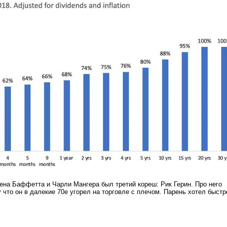
рена Баффетта и Чарли Мангера был третий кореш: Рик Герин. Про него
у что он в далекие 70е угорел на торговле с плечом. Парень хотел быстр