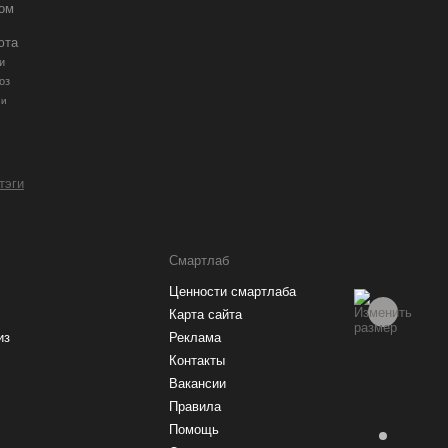
ром
юта
и
оз
ии
 тэги
Смартлаб
Ценности смартлаба
Карта сайта
из
Реклама
Контакты
Вакансии
Правила
Помощь