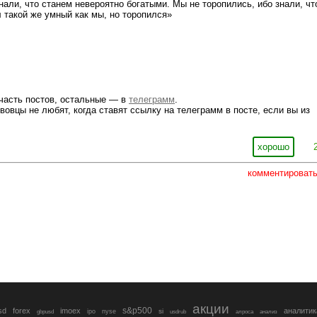
нали, что станем невероятно богатыми. Мы не торопились, ибо знали, чт
л такой же умный как мы, но торопился»
часть постов, остальные — в
телеграмм
.
вовцы не любят, когда ставят ссылку на телеграмм в посте, если вы из
хорошо
комментироват
акции
s&p500
sd
forex
imoex
аналитик
si
gbpusd
ipo
nyse
usdrub
алроса
анализ