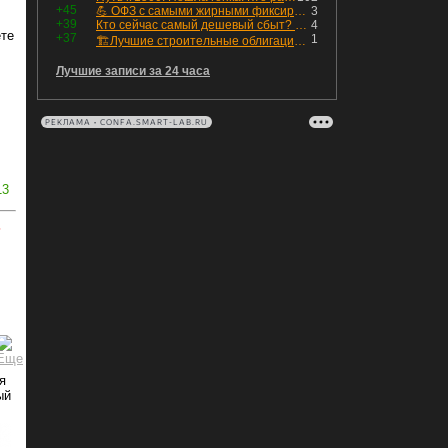
+45
💪 ОФЗ с самыми жирными фиксированными купонами
3
+39
Кто сейчас самый дешевый сбыт? Сводный пост по сбытовым компаниям по отчетам РСБУ за Q2 26г.
4
ете
+37
1
🏗Лучшие строительные облигации первого эшелона
Лучшие записи за 24 часа
РЕКЛАМА • CONFA.SMART-LAB.RU
13
ь
я
ый