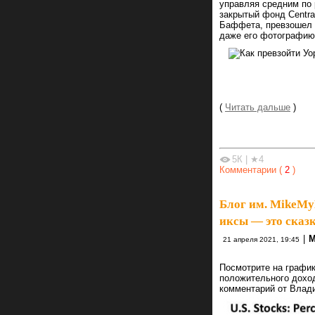
управляя средним по 
закрытый фонд Central
Баффета, превзошел S
даже его фотографию
(
Читать дальше
)
5К
|
★4
Комментарии (
2
)
Блог им. MikeMy
иксы — это сказ
|
M
21 апреля 2021, 19:45
Посмотрите на график
положительного дохо
комментарий от Влади