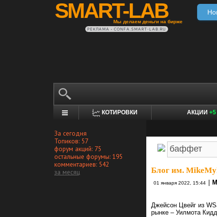
SMART-LAB
Но
Мы делаем деньги на бирже
РЕКЛАМА • CONFA.SMART-LAB.RU
КОТИРОВКИ
АКЦИИ
+5
За сегодня
Топиков: 57
форум акций: 75
остальные форумы: 195
комментариев: 542
Блог им. MikeMy
за месяц
|
M
01 января 2022, 15:44
Джейсон Цвейг из WS
рынке – Уилмота Кидд