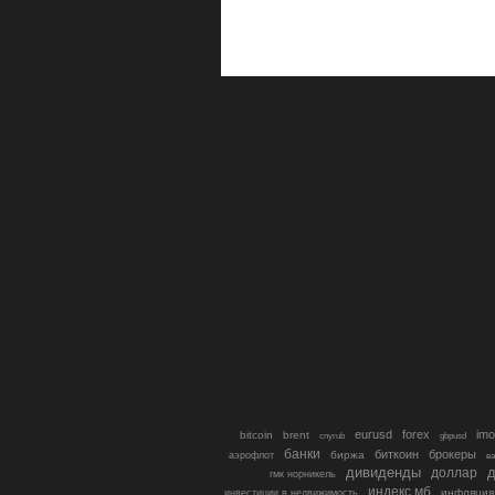
eurusd
forex
imo
bitcoin
brent
cnyrub
gbpusd
банки
биткоин
брокеры
биржа
аэрофлот
в
дивиденды
доллар
д
гмк норникель
индекс мб
инфляция
инвестиции в недвижимость