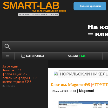
SMART-LAB
Новый дизайн
Мы делаем деньги на бирже
РЕКЛАМА • CONFA.SMART-LAB.RU
КОТИРОВКИ
АКЦИИ
+135
За сегодня
Топиков: 367
форум акций: 512
остальные форумы: 1191
комментариев: 3353
Блог им. Magomed95
|
⚡️ГРУП
за месяц
|
Magomed
29 июля 2020, 13:38