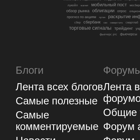
мобильный пост
лукойл
мосбир
магнит
облигации
обзор рынка
опрос
опцио
раскрытие ин
прогноз по акциям
путин
сбербанк
сбер
северсталь
смартлаб
сво
торговые сигналы
трейдинг
ук
фьючерсы
фьючерс ртс
Блоги
Форум
Лента всех блогов
Лента 
форум
Самые полезные
Общие
Самые
комментируемые
Форум 