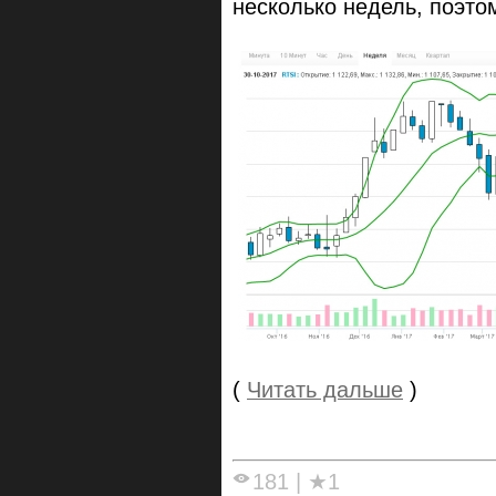
несколько недель, поэто
(
Читать дальше
)
181
|
★1