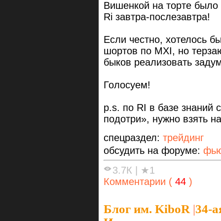
Вишенкой на торте было
Ri завтра-послезавтра!
Если честно, хотелось б
шортов по MXI, но терза
быков реализовать задум
Голосуем!
p.s. по RI в базе знаний
подотри», нужно взять на
спецраздел:
трейдинг
обсудить на форуме:
фью
3.7К
|
★1
Комментарии (
44
)
Блог им. KiboR
|
34-а