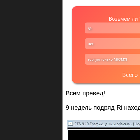
Возьмем ли 1
да
нет
торгую только MIX/MXI
Всего
Всем превед!
9 недель подряд Ri нахо