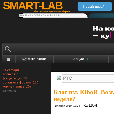
SMART-LAB
Новый дизайн
Мы делаем деньги на бирже
РЕКЛАМА • CONFA.SMART-LAB.RU
КОТИРОВКИ
АКЦИИ
+1
За сегодня
Топиков: 39
форум акций: 61
остальные форумы: 113
комментариев: 269
за месяц
Блог им. KiboR
|
Возь
неделе?
|
KarL$oH
10 июля 2019, 18:24