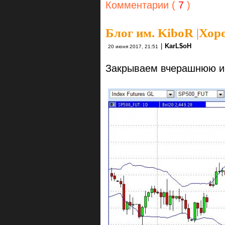
Комментарии (
7
)
Блог им. KiboR
|
Хоро
|
KarL$oH
20 июня 2017, 21:51
Закрываем вчерашнюю и