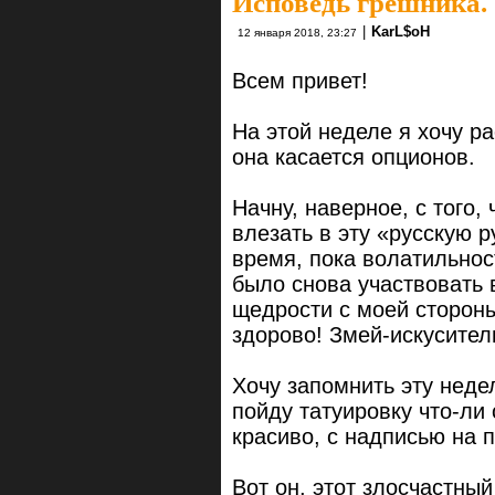
Исповедь грешника.
|
KarL$oH
12 января 2018, 23:27
Всем привет!
На этой неделе я хочу р
она касается опционов.
Начну, наверное, с того,
влезать в эту «русскую р
время, пока волатильнос
было снова участвовать 
щедрости с моей стороны
здорово! Змей-искуситель
Хочу запомнить эту неде
пойду татуировку что-ли
красиво, с надписью на 
Вот он, этот злосчастный