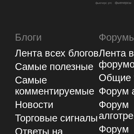
фьючерсы
фьючерс ртс
Блоги
Форум
Лента всех блогов
Лента 
форум
Самые полезные
Общие
Самые
комментируемые
Форум 
Новости
Форум
алготре
Торговые сигналы
Форум
Ответы на