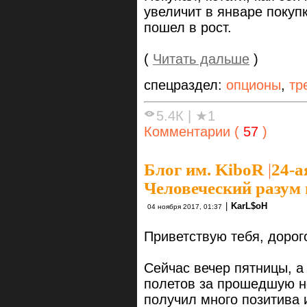
увеличит в январе покуп
пошел в рост.
(
Читать дальше
)
спецраздел:
опционы
,
тр
5.4К
|
★1
Комментарии (
57
)
Блог им. KiboR
|
24-а
Человеческий разум
|
KarL$oH
04 ноября 2017, 01:37
Приветствую тебя, дорог
Сейчас вечер пятницы, а
полетов за прошедшую н
получил много позитива