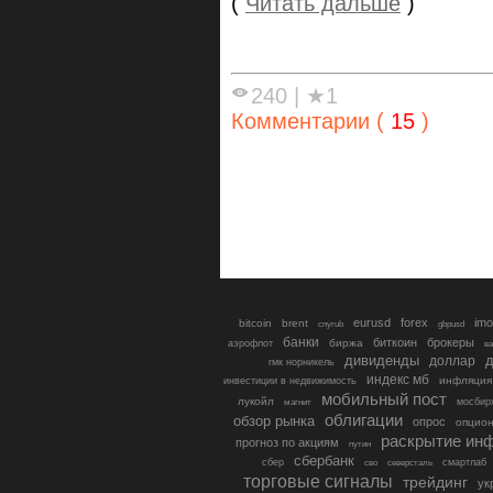
(
Читать дальше
)
240
|
★1
Комментарии (
15
)
eurusd
forex
imo
bitcoin
brent
cnyrub
gbpusd
банки
биткоин
брокеры
биржа
аэрофлот
в
дивиденды
доллар
д
гмк норникель
индекс мб
инфляция
инвестиции в недвижимость
мобильный пост
лукойл
мосбир
магнит
облигации
обзор рынка
опрос
опцио
раскрытие ин
прогноз по акциям
путин
сбербанк
сбер
северсталь
смартлаб
сво
торговые сигналы
трейдинг
ук