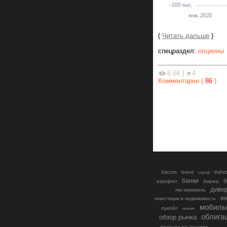
(
Читать дальше
)
спецраздел:
опционы
6.6К
|
★4
Комментарии (
86
)
euru
bitcoin
brent
cnyrub
банки
б
биржа
аэрофлот
диви
гмк норникель
ин
инвестиции в недвижимость
мобиль
лукойл
магнит
облига
обзор рынка
прогноз по акциям