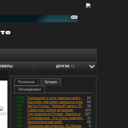
ОКЕРЫ
ДРУГИЕ
+1
Полезные
Лучшие
Обсуждаемые
+155
Генерация и сети: мнение ребят из индустрии
24
+105
Как себя чувствуют мигранты в раю, в который они так стремились
90
+98
Метод Геллы. "Черный" август 2026 - быть или не быть?
39
+95
Смартлаб терпит крушение
123
+71
Где находится Грузия : Европа или Азия
107
+62
Струковщина - это стиль поведения, известный всем в секторе золотодобычи.
11
+57
Зеленоградский вайб
45
+56
«Карьера менеджера» Ли Якокки
3