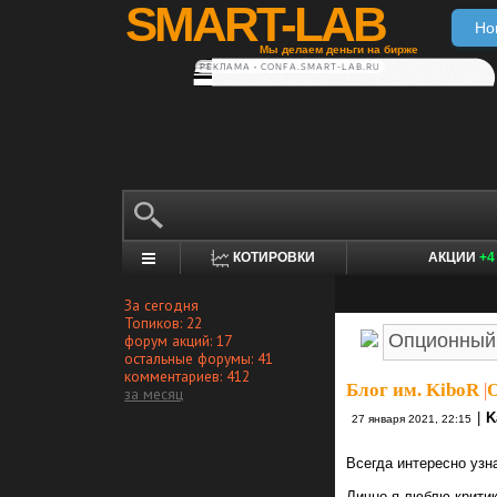
SMART-LAB
Но
Мы делаем деньги на бирже
РЕКЛАМА • CONFA.SMART-LAB.RU
КОТИРОВКИ
АКЦИИ
+4
За сегодня
Топиков: 22
форум акций: 17
остальные форумы: 41
комментариев: 412
Блог им. KiboR
|
О
за месяц
|
K
27 января 2021, 22:15
Всегда интересно узн
Лично я люблю критик