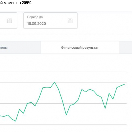
ий момент:
+209%