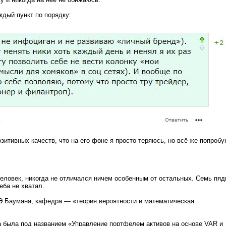
ждый пункт по порядку:
озитивных качеств, что на его фоне я просто теряюсь, но всё же попроб
еловек, никогда не отличался ничем особенным от остальных. Семь пяд
неба не хватал.
Э.Баумана, кафедра — «теория вероятности и математическая
 была под названием «Управление портфелем активов на основе VAR и