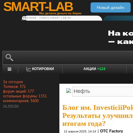
SMART-LAB
Новый дизайн
Мы делаем деньги на бирже
РЕКЛАМА • CONFA.SMART-LAB.RU
КОТИРОВКИ
АКЦИИ
+124
За сегодня
Топиков: 371
форум акций: 577
остальные форумы: 1551
комментариев: 3600
за месяц
Блог им. InvesticiiPo
Результаты улучшил
итогам года?
|
OTC Factory
12 апреля 2025, 14:14