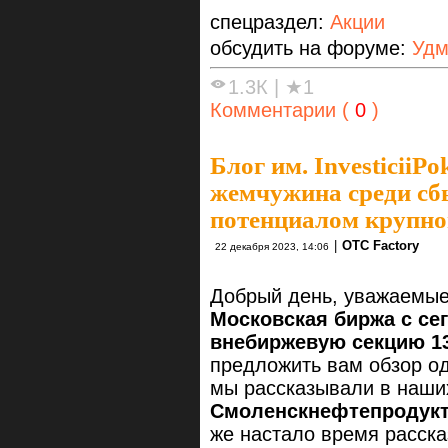
спецраздел:
Акции
обсудить на форуме:
Удм
1.3К
|
★1
Комментарии (
0
)
Блог им. InvesticiiPo
жемчужина среди сб
потенциалом крупно
|
OTC Factory
22 декабря 2023, 14:06
Добрый день, уважаемые 
Московская биржа с се
внебиржевую секцию 1
предложить вам обзор од
мы рассказывали в наши
Смоленскнефтепродук
же настало время расск