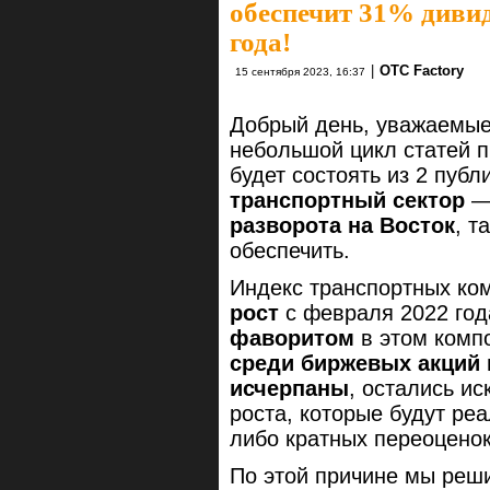
обеспечит 31% диви
года!
|
OTC Factory
15 сентября 2023, 16:37
Добрый день, уважаемые
небольшой цикл статей 
будет состоять из 2 публи
транспортный сектор
разворота на Восток
, т
обеспечить.
Индекс транспортных к
рост
с февраля 2022 год
фаворитом
в этом комп
среди биржевых акций 
исчерпаны
, остались и
роста, которые будут ре
либо кратных переоценок
По этой причине мы реши