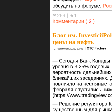
обсудить на форуме:
Рос
269
|
★1
Комментарии (
2
)
Блог им. InvesticiiPo
цены на нефть
|
OTC Factory
07 сентября 2022, 22:09
— Сегодня Банк Канады (
уровня в 3.25% годовых.
вероятность дальнейших
ближайших заседаниях. 
повлияло на нефтяные ко
февраля опустились ниже
(https://www.tradingview.
— Решение регулятора К
существенным для рынка