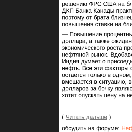
решению ФРС США на бли
ДКП Банка Канады практ
поэтому от брата близне
повышения ставки на бл
— Повышение процентных
доллара, а также ожида
экономического роста п
нефтяной рынок. Вдобаво
Индия думает о присоеди
нефть. Все эти факторы
остается только в одном
вмешается в ситуацию, в
долларов за бочку являю
хотят опускать цену на н
(
Читать дальше
)
обсудить на форуме:
Неф