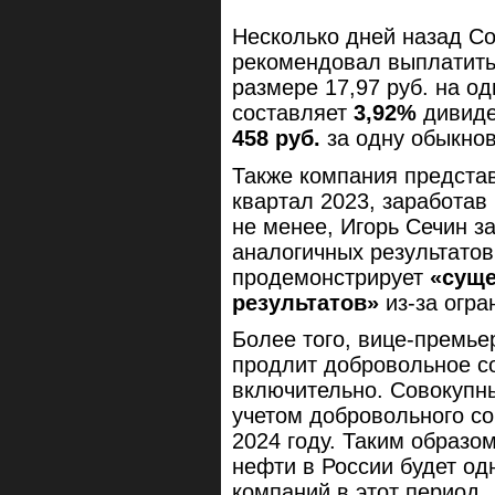
Несколько дней назад С
рекомендовал выплатить
размере 17,97 руб. на о
составляет
3,92%
дивиде
458 руб.
за одну обыкно
Также компания представ
квартал 2023, заработав
не менее, Игорь Сечин з
аналогичных результатов
продемонстрирует
«суще
результатов»
из-за огра
Более того, вице-премье
продлит добровольное с
включительно. Совокупн
учетом добровольного со
2024 году. Таким образо
нефти в России будет од
компаний в этот период.