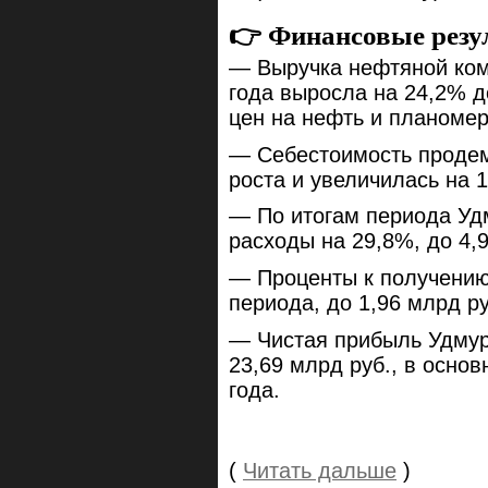
👉 Финансовые резу
— Выручка нефтяной ком
года выросла на 24,2% д
цен на нефть и планоме
— Себестоимость проде
роста и увеличилась на 1
— По итогам периода Уд
расходы на 29,8%, до 4,9
— Проценты к получению 
периода, до 1,96 млрд ру
— Чистая прибыль Удмур
23,69 млрд руб., в осно
года.
(
Читать дальше
)