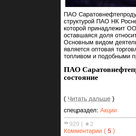
ПАО Саратовнефтепроду
структурой ПАО НК Росне
которой принадлежит ОО
оставшаяся доля относи
Основным видом деятел
является оптовая торгов
топливом и подобными п
ПАО Саратовнефтеп
состояние
(
Читать дальше
)
спецраздел:
Акции
929
|
★2
Комментарии (
5
)