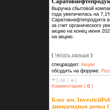
Саратовнефтепроду
Выручка сбытовой компан
года увеличилась на 7,1
Саратовнефтепродукта вы
за счет органического у
акцию на конец июня 202
на акцию.
(
Читать дальше
)
спецраздел:
Акции
обсудить на форуме:
Рос
1.6К
|
★1
Комментарии (
0
)
Блог им. InvesticiiPo
дивидендная дочка 