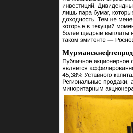
инвестиций. Дивидендный
лишь пара бумаг, котор
доходность. Тем не мене
которые в текущий моме
более щедрые выплаты и
таком эмитенте — Росне
Мурманскнефтепроду
Публичное акционерное 
является аффилированно
45,38% Уставного капит
Региональные продажи, а
миноритарным акционер