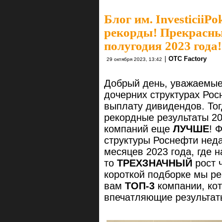
Блог им. InvesticiiPo
рекорды! Прекрасные
полугодия 2023 года!
|
OTC Factory
29 октября 2023, 13:42
Добрый день, уважаемые
дочерних структурах Рос
выплату дивидендов. Тог
рекордные результаты 20
компаний еще
ЛУЧШЕ
! 
структуры Роснефти неда
месяцев 2023 года, где 
то
ТРЕХЗНАЧНЫЙ
рост 
короткой подборке мы р
вам
ТОП-3
компании, ко
впечатляющие результат