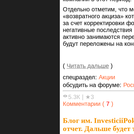
Отдельно отметим, что 
«возвратного акциза» ко
за счет корректировки ф
негативные последствия
активно занимаются пер
будут переложены на кон
(
Читать дальше
)
спецраздел:
Акции
обсудить на форуме:
Рос
5.3К
|
★3
Комментарии (
7
)
Блог им. InvesticiiPo
отчет. Дальше будет