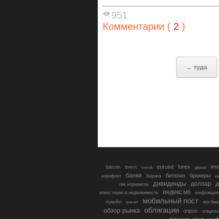
951
Комментарии (
2
)
← туда
eurusd
forex
imo
bitcoin
brent
cnyrub
gbpusd
банки
биткоин
брокеры
биржа
аэрофлот
в
дивиденды
доллар
д
гмк норникель
индекс мб
инфляция
инвестиции в недвижимость
мобильный пост
лукойл
мосбир
магнит
облигации
обзор рынка
опрос
опцио