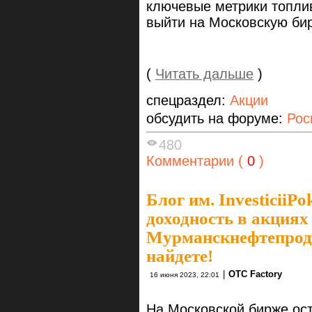
ключевые метрики топли
выйти на Московскую бир
(
Читать дальше
)
спецраздел:
Акции
обсудить на форуме:
Рос
480
Комментарии (
0
)
Блог им. InvesticiiPo
доходность в акциях
Мурманскнефтепроду
найдете!
|
OTC Factory
16 июня 2023, 22:01
На Московской бирже ос