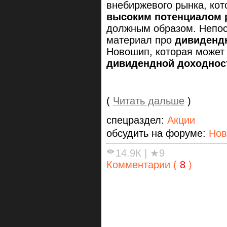
внебиржевого рынка, ко
высоким потенциалом р
должным образом. Непос
материал про
дивиденд
Новошип, которая может
дивидендной доходнос
(
Читать дальше
)
спецраздел:
Акции
обсудить на форуме:
Но
14.9К
|
★9
Комментарии (
8
)