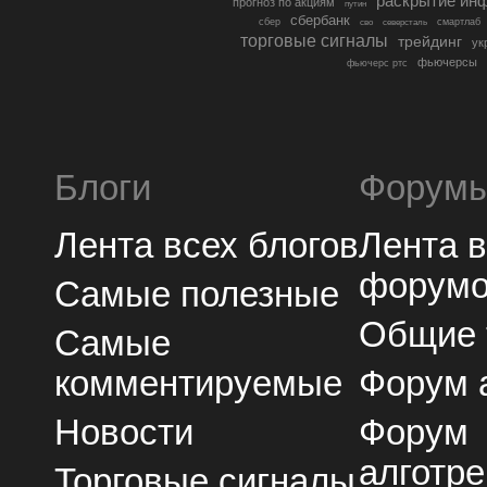
раскрытие ин
прогноз по акциям
путин
сбербанк
сбер
северсталь
смартлаб
сво
торговые сигналы
трейдинг
ук
фьючерсы
фьючерс ртс
Блоги
Форум
Лента всех блогов
Лента 
форум
Самые полезные
Общие
Самые
комментируемые
Форум 
Новости
Форум
алготре
Торговые сигналы