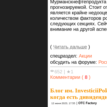
Мурманскнефтепродукта 
прогнозируемой. Стоит о
является крайне недооц
количеством факторов ро
следующих секциях. Сей
внимание на другой аспе
(
Читать дальше
)
спецраздел:
Акции
обсудить на форуме:
Рос
652
|
★1
Комментарии (
8
)
Блог им. InvesticiiPo
когда есть дивиден
|
OTC Factory
12 июня 2023, 17:55