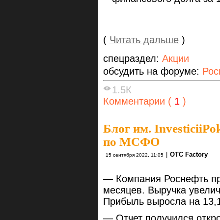
(
Читать дальше
)
спецраздел:
Акции
обсудить на форуме:
Рос
1.5К
Комментарии (
1
)
Блог им. InvesticiiPo
по МСФО
|
OTC Factory
15 сентября 2022, 11:05
— Компания Роснефть пр
месяцев. Выручка увелич
Прибыль выросла на 13,
— Отчет получился откр