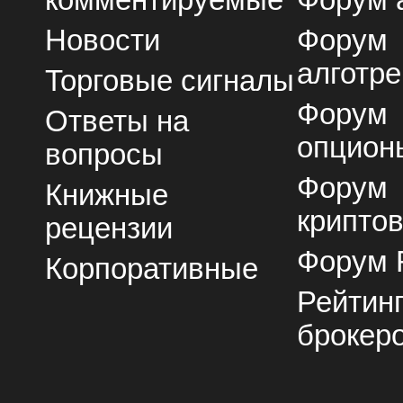
комментируемые
Форум 
Новости
Форум
алготре
Торговые сигналы
Форум
Ответы на
опцион
вопросы
Форум
Книжные
крипто
рецензии
Форум 
Корпоративные
Рейтин
брокер