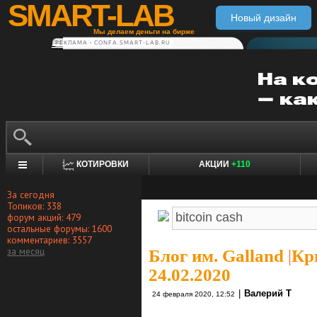
SMART-LAB
Новый дизайн
Мы делаем деньги на бирже
РЕКЛАМА • CONFA.SMART-LAB.RU
КОТИРОВКИ
АКЦИИ
+110
За сегодня
Топиков: 338
форум акций: 479
остальные форумы: 1600
комментариев: 3557
за месяц
Блог им. Galland
|
Кр
24.02.2020
|
Валерий Т
24 февраля 2020, 12:52