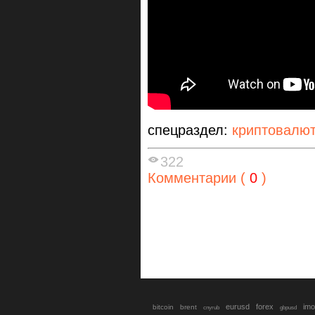
спецраздел:
криптовалю
322
Комментарии (
0
)
eurusd
forex
imo
bitcoin
brent
cnyrub
gbpusd