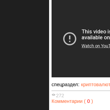
спецраздел:
криптовалю
272
Комментарии (
0
)