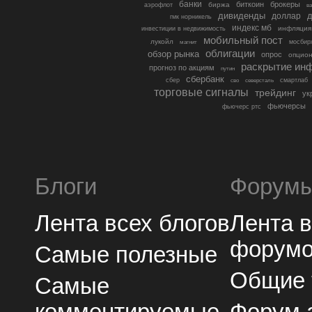
банки
биткоин
брокеры
биржа
аэрофлот
в
дивиденды
доллар
д
гмк норникель
индекс мб
инфляция
инвестиции в недвижимость
мобильный пост
лукойл
мосбир
магнит
облигации
обзор рынка
опрос
опцио
раскрытие ин
прогноз по акциям
путин
сбербанк
сбер
северсталь
смартлаб
сво
торговые сигналы
трейдинг
ук
фьючерсы
фьючерс ртс
Блоги
Форум
Лента всех блогов
Лента 
форум
Самые полезные
Общие
Самые