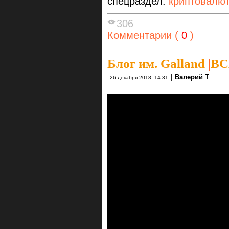
спецраздел:
криптовалю
306
Комментарии (
0
)
Блог им. Galland
|
BC
|
Валерий Т
26 декабря 2018, 14:31